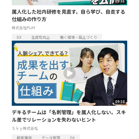
09:31
属人化した社内研修を見直す。自ら学び、自走する
仕組みの作り方
株式会社PLAY
DX
生産性向上
働く環境・風土づくり
09:38
デキるチームは「名刺管理」を属人化しない。スキ
ル差でリレーションを失わないヒント
Ｓｋｙ株式会社
顧客獲得
データ管理
DX