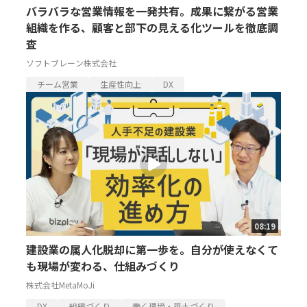
バラバラな営業情報を一発共有。成果に繋がる営業
組織を作る、顧客と部下の見える化ツールを徹底調
査
ソフトブレーン株式会社
チーム営業
生産性向上
DX
08:19
建設業の属人化脱却に第一歩を。自分が使えなくて
も現場が変わる、仕組みづくり
株式会社MetaMoJi
DX
組織づくり
働く環境・風土づくり