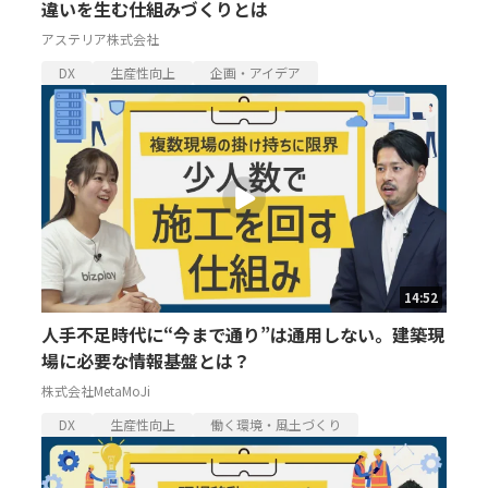
違いを生む仕組みづくりとは
アステリア株式会社
DX
生産性向上
企画・アイデア
14:52
人手不足時代に“今まで通り”は通用しない。建築現
場に必要な情報基盤とは？
株式会社MetaMoJi
DX
生産性向上
働く環境・風土づくり