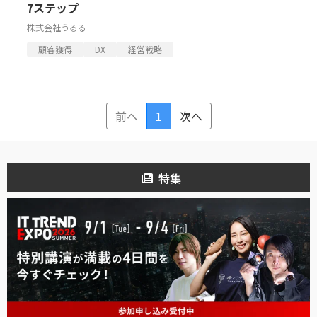
7ステップ
株式会社うるる
顧客獲得
DX
経営戦略
前へ
1
次へ
特集