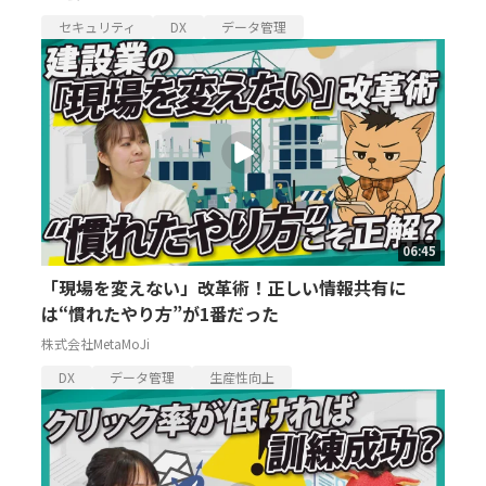
セキュリティ
DX
データ管理
06:45
「現場を変えない」改革術！正しい情報共有に
は“慣れたやり方”が1番だった
株式会社MetaMoJi
DX
データ管理
生産性向上