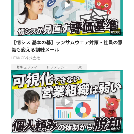
09:00
【情シス 基本の基】ランサムウェア対策・社員の意
識も変える訓練メール
HENNGE株式会社
セキュリティ
ITリテラシー
DX
06:28