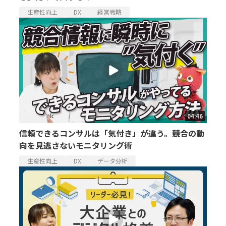
生産性向上
DX
経営戦略
04:46
信頼できるコンサルは「気付き」が違う。競合の動
向を見逃さないモニタリング術
生産性向上
DX
データ分析