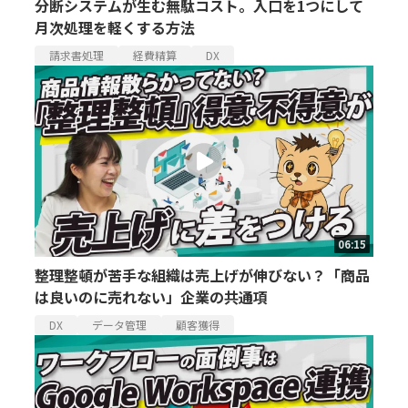
分断システムが生む無駄コスト。入口を1つにして
月次処理を軽くする方法
請求書処理
経費精算
DX
06:15
整理整頓が苦手な組織は売上げが伸びない？「商品
は良いのに売れない」企業の共通項
DX
データ管理
顧客獲得