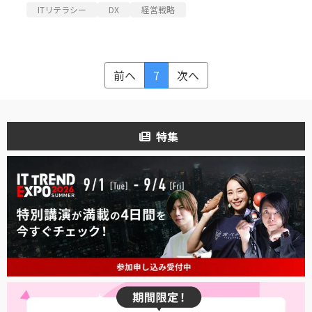
ITリテラシー
DX
経営戦略
前へ
7
次へ
特集