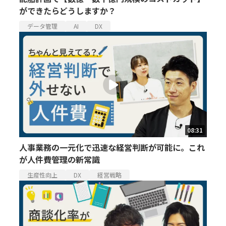
ができたらどうしますか？
データ管理
AI
DX
08:31
人事業務の一元化で迅速な経営判断が可能に。これ
が人件費管理の新常識
生産性向上
DX
経営戦略