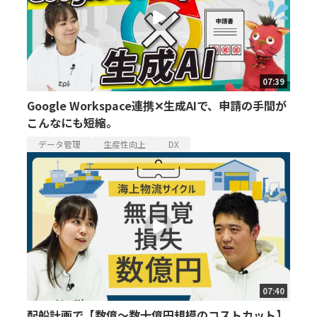
07:39
Google Workspace連携✕生成AIで、申請の手間が
こんなにも短縮。
データ管理
生産性向上
DX
07:40
配船計画で【数億〜数十億円規模のコストカット】