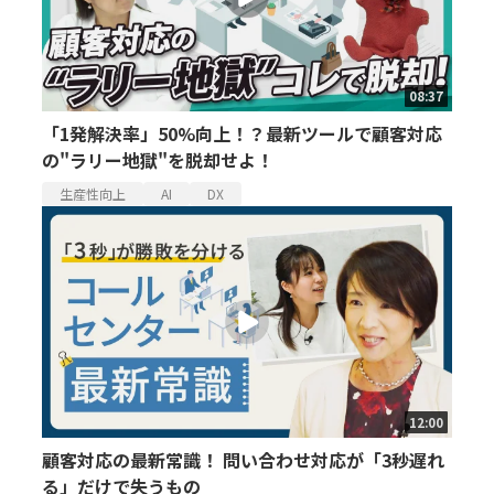
08:37
「1発解決率」50%向上！？最新ツールで顧客対応
の"ラリー地獄"を脱却せよ！
生産性向上
AI
DX
12:00
顧客対応の最新常識！ 問い合わせ対応が「3秒遅れ
る」だけで失うもの