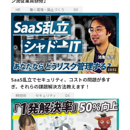
ン流従業員研修」
HR
働く環境・風土づくり
DX
10:51
SaaS乱立でセキュリティ、コストの問題が多す
ぎ。それらの課題解決方法教えます！
時短術
セキュリティ
DX