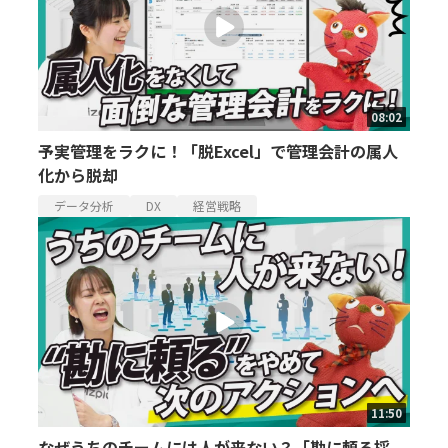
08:02
予実管理をラクに！「脱Excel」で管理会計の属人
化から脱却
データ分析
DX
経営戦略
11:50
なぜうちのチームには人が来ない？「勘に頼る採