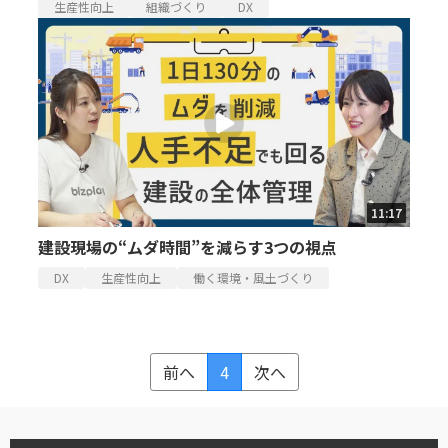
生産性向上
組織づくり
DX
11:17
建設現場の“ムダ時間”を減らす3つの視点
DX
生産性向上
働く環境・風土づくり
前へ
4
次へ