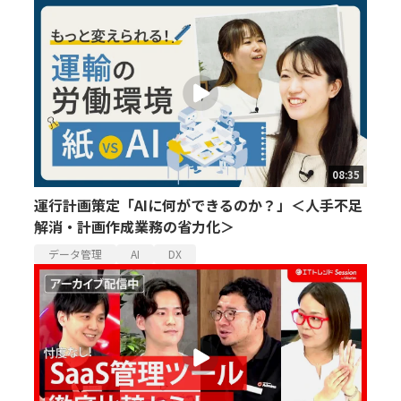
08:35
運行計画策定「AIに何ができるのか？」＜人手不足
解消・計画作成業務の省力化＞
データ管理
AI
DX