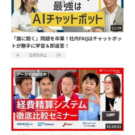
12:38
「誰に聞く」問題を卒業！社内FAQはチャットボッ
トが勝手に学習＆即返答！
AI
生産性向上
DX
01:30:31