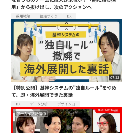
用」から抜け出し、次のアクションへ
採用戦略
組織づくり
DX
07:13
【特別公開】基幹システムの"独自ルール"をやめ
て、即・海外展開できた裏話
DX
データ分析
デザイン力