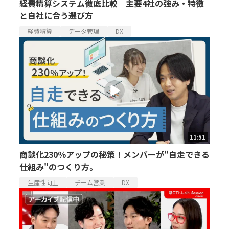
経費精算システム徹底比較｜主要4社の強み・特徴
と自社に合う選び方
経費精算
データ管理
DX
11:51
商談化230％アップの秘策！メンバーが"自走できる
仕組み"のつくり方。
生産性向上
チーム営業
DX