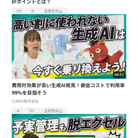
計ポイントとは？
DX
AI
生産性向上
06:52
費用対効果が高い生成AI発見！最低コストで利用率
99%を目指そう
CLINKS株式会社
AI
DX
生産性向上