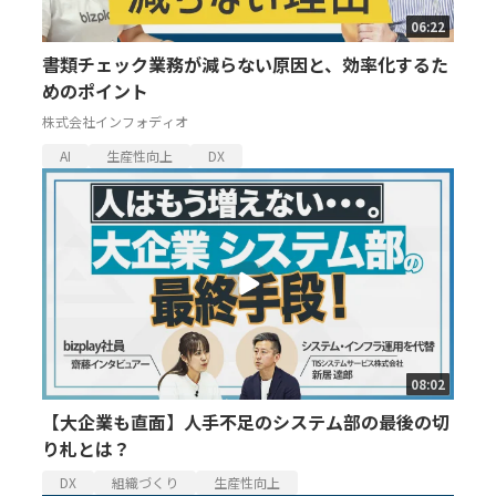
06:22
書類チェック業務が減らない原因と、効率化するた
めのポイント
株式会社インフォディオ
AI
生産性向上
DX
08:02
【大企業も直面】人手不足のシステム部の最後の切
り札とは？
DX
組織づくり
生産性向上