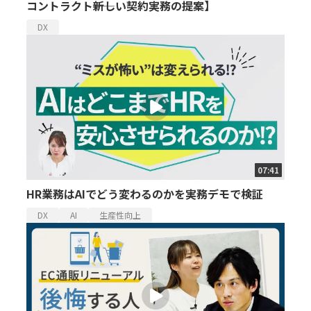
コントラクト――新しい契約実務の提案】
DX
07:41
HR業務はAIでどう変わるのかを実務デモで検証
DX
AI
生産性向上