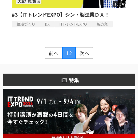
15:54
#3【ITトレンドEXPO】シン・製造業ＤＸ！
組織づくり
DX
ITトレンドEXPO
製造業
前へ
12
次へ
特集