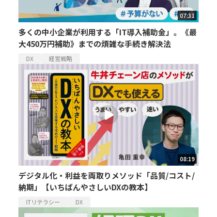
07:31
多くの中小企業が利用する「IT導入補助金」。《最
大450万円補助》までの煩雑な手続き解決法
DX
経営戦略
08:19
デジタル化・利益を両取りメソッド「品質/コスト/
納期」【いちばんやさしいDXの教本】
ITリテラシー
DX