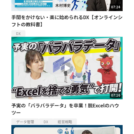
07:24
手間をかけない・楽に始められるDX【オンラインシ
フトの教科書】
DX
07:16
予実の「バラバラデータ」を卒業！脱Excelのハウ
ツー
データ管理
DX
経営戦略