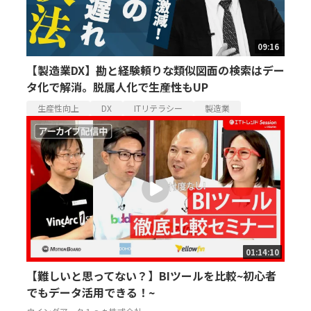
09:16
【製造業DX】勘と経験頼りな類似図面の検索はデー
タ化で解消。脱属人化で生産性もUP
生産性向上
DX
ITリテラシー
製造業
01:14:10
【難しいと思ってない？】BIツールを比較~初心者
でもデータ活用できる！~