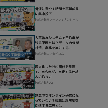
督促に費やす時間を事業成果
に集中投下
株式会社ラクーンフィナンシャル
07:05
人事給与システムで手作業が
残る原因とは？データの分断
対策、業務を楽にする...
株式会社ニッセイコム
08:36
属人化した社内研修を見直
す。自ら学び、自走する仕組
みの作り方
株式会社PLAY
09:31
無意味なオンライン研修にな
っていない？視聴と理解度を
促進する工夫とは