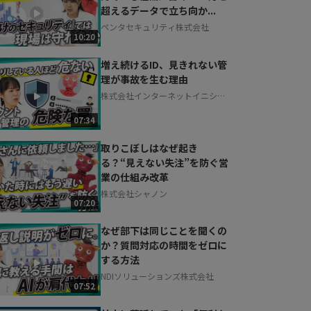
超えるデータで立ち向か...
ペンタセキュリティ株式会社
10:20
増え続けるID、見きれない管
理が事故を生む理由
株式会社インターネットイニシア
ティブ
07:34
取りこぼしはなぜ起き
る？“見えない失注”を防ぐ営
業の仕組み改革
株式会社シャノン
07:20
なぜ部下は同じことを聞くの
か？質問対応の時間をゼロに
する方法
NDIソリューションズ株式会社
07:52