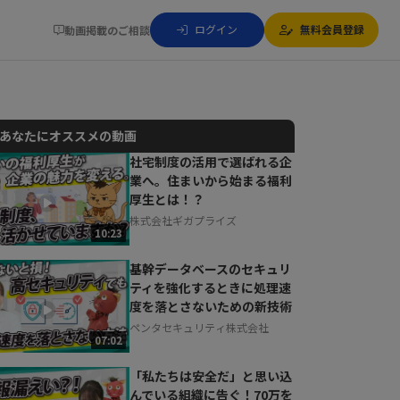
ログイン
無料会員登録
動画掲載のご相談
あなたにオススメの動画
社宅制度の活用で選ばれる企
業へ。住まいから始まる福利
動画でご紹介しているサービスについて
厚生とは！？
お気軽にご相談・ご質問いただけます！
株式会社ギガプライズ
30秒でお申し込み可能
10:23
相談を希望する
無料
基幹データベースのセキュリ
ティを強化するときに処理速
度を落とさないための新技術
ペンタセキュリティ株式会社
07:02
「私たちは安全だ」と思い込
んでいる組織に告ぐ！70万を