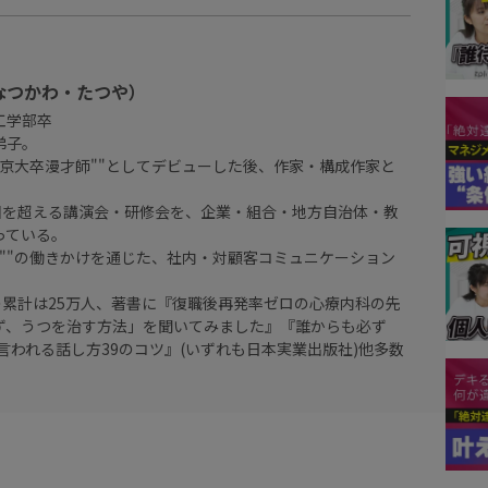
なつかわ・たつや）
工学部卒
弟子。
祖京大卒漫才師""としてデビューした後、作家・構成作家と
0回を超える講演会・研修会を、企業・組合・地方自治体・教
っている。
い""の働きかけを通じた、社内・対顧客コミュニケーション
の累計は25万人、著書に『復職後再発率ゼロの心療内科の先
ず、うつを治す方法」を聞いてみました』『誰からも必ず
言われる話し方39のコツ』(いずれも日本実業出版社)他多数