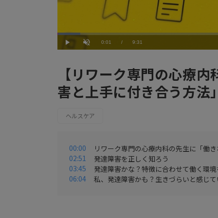
Loaded
:
6.31%
Current
0:01
/
Duration
9:31
Play
Unmute
Time
【リワーク専門の心療内
害と上手に付き合う方法
ヘルスケア
00:00
リワーク専門の心療内科の先生に「働き
02:51
発達障害を正しく知ろう
03:45
発達障害かな？特徴に合わせて働く環境
06:04
私、発達障害かも？生きづらいと感じて