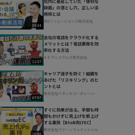
社内に蔓延していた「便利な
録画」の落とし穴。正しい活
用術とは
NDIソリューションズ株式会社
09:34
会社の電話をクラウド化する
メリットとは？電話業務を効
率化する方法
トビラシステムズ株式会社
11:37
キャリア迷子を防ぐ！組織を
あげた「リスキリング」のヒ
ントとは
株式会社ベネッセコーポレーショ
07:07
ン
すぐに効果が出る。手間も時
間もかけずに売上げを即上げ
する裏技【BtoB向けEC】
株式会社ラクーンフィナンシャル
10:40