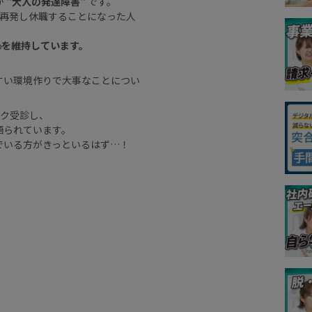
が
"大人の発達障害"
です。
に再発し休職することになった人
%を維持しています。
すい環境作りで大事なことについ
ック受診し、
語られています。
でいる方がきっといるはず…！