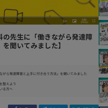
Playback
自動
1x
Rate
Picture-
(540p)
Fullscreen
in-
Picture
科の先生に「働きながら発達障
」を聞いてみました】
ながら発達障害と上手に付き合う方法」を聞いてみました
を整えよう
いる方へ