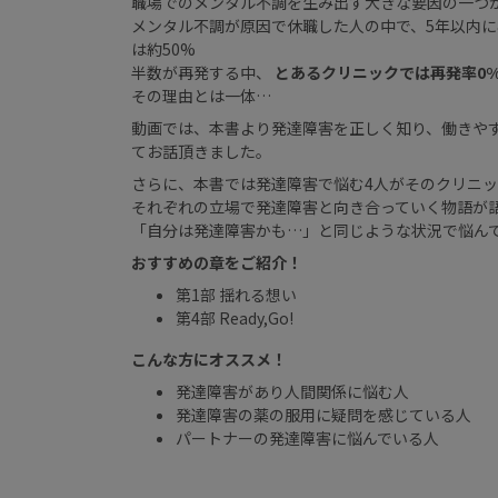
職場でのメンタル不調を生み出す大きな要因の一つ
メンタル不調が原因で休職した人の中で、5年以内
は約50%
半数が再発する中、
とあるクリニックでは再発率0
その理由とは一体…
動画では、本書より発達障害を正しく知り、働きや
てお話頂きました。
さらに、本書では発達障害で悩む4人がそのクリニ
それぞれの立場で発達障害と向き合っていく物語が
「自分は発達障害かも…」と同じような状況で悩ん
おすすめの章をご紹介！
第1部 揺れる想い
第4部 Ready,Go!
こんな方にオススメ！
発達障害があり人間関係に悩む人
発達障害の薬の服用に疑問を感じている人
パートナーの発達障害に悩んでいる人