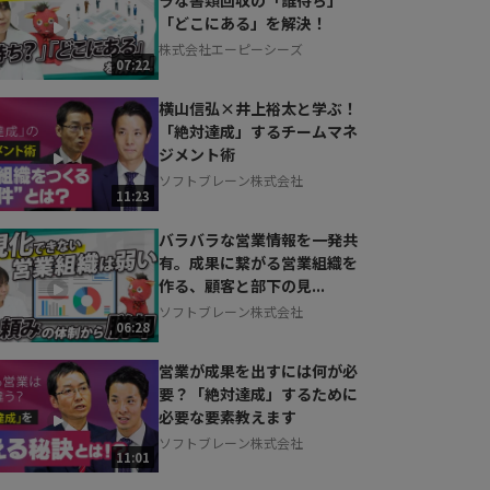
「どこにある」を解決！
株式会社エーピーシーズ
07:22
横山信弘×井上裕太と学ぶ！
「絶対達成」するチームマネ
ジメント術
ソフトブレーン株式会社
11:23
バラバラな営業情報を一発共
有。成果に繋がる営業組織を
作る、顧客と部下の見...
ソフトブレーン株式会社
06:28
営業が成果を出すには何が必
要？「絶対達成」するために
必要な要素教えます
ソフトブレーン株式会社
11:01