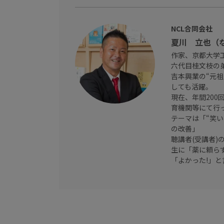
NCL合同会社
夏川 立也（
作家、京都大学
六代目桂文枝の
吉本興業の“元
しても活躍。
現在、年間20
育機関等にて行
テーマは「“笑
の改善」
聴講者(受講者)
生に「薬に頼ら
「よかった!」と