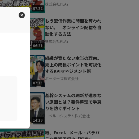
株式会社PLAY
07:22
もう配信作業に時間を奪われ
ない。 オンライン配信を自
動化する方法
株式会社PLAY
06:21
組織が育たない本当の理由。
売上の成長ポイントを可視化
するKPIマネジメント術
ポーターズ株式会社
07:35
基幹システムの刷新が進まな
い原因とは？要件整理で手戻
りを防ぐポイント
コベルコシステム株式会社
14:29
紙、Excel、メール…バラバ
ラな書類回収の「誰待ち」