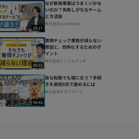
なぜ新規事業はうまくいかな
いのか？失敗しがちなチーム
と方法論
株式会社Sun Asterisk
13:17
書類チェック業務が減らない
原因と、効率化するためのポ
イント
株式会社インフォディオ
06:22
急な転勤でも間に合う？手続
きを最短5日で進めるには
株式会社ギガプライズ
06:48