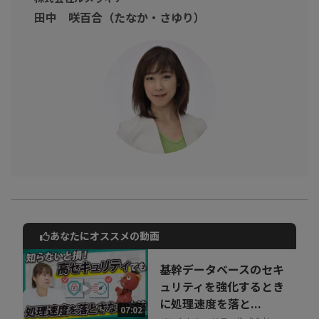
田中 咲百合（たなか・さゆり）
あなたにオススメの動画
動画でご紹介しているサービスについて
お気軽にご相談・ご質問いただけます！
基幹データベースのセキ
30秒でお申し込み可能
ュリティを強化するとき
に処理速度を落と...
相談を希望する
07:02
無料