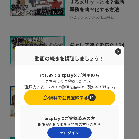
するメリットとは？電話
業務を効率化する方法
11:37
トビラシステムズ株式会社
キャリア迷子を防ぐ！組
織をあげた「リスキリン
動画の続きを視聴しましょう！
グ」のヒントとは
07:07
株式会社ベネッセコーポレーシ
ョン
はじめてbizplayをご利用の方
こちらよりご登録ください。
ご登録完了後、すべての動画を無料でご覧いただけます。
すぐに効果が出る。手間
無料で会員登録する
も時間もかけずに売上げ
を即上げする裏技【...
10:40
株式会社ラクーンフィナンシャ
bizplayにご登録済みの方
ル
INNOVATION IDをお持ちの方もこちら
ログイン