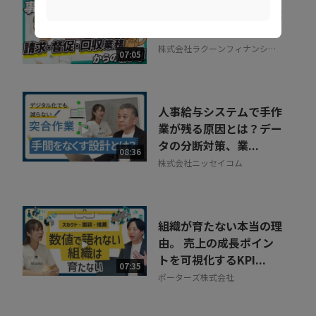
督促に費やす時間を事業
成果に集中投下
株式会社ラクーンフィナンシャ
07:05
ル
人事給与システムで手作
業が残る原因とは？デー
タの分断対策、業...
08:36
株式会社ニッセイコム
組織が育たない本当の理
由。 売上の成長ポイン
トを可視化するKPI...
07:35
ポーターズ株式会社