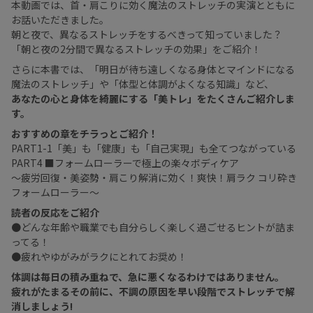
本動画では、首・肩こりに効く魔法のストレッチの実演とともに
お話いただきました。
朝と夜で、異なるストレッチをするべきって知っていました？
「朝と夜の2分間で異なるストレッチの効果」をご紹介！
さらに本書では、「明日が待ち遠しくなる身体とマインドになる
魔法のストレッチ」や「体型と体調がよくなる知識」など、
あなたの心と身体を綺麗にする「美トレ」をたくさんご紹介しま
す。
おすすめの章をチラっとご紹介！
PART1-1「美」も「健康」も「自己実現」も全てつながっている
PART4 ■フォームローラーで極上の楽々ボディケア
〜疲労回復・美姿勢・肩こり解消に効く！爽快！肩ラク コリ砕き
フォームローラー〜
読者の反応をご紹介
●どんな年齢や職業でも自分らしく楽しく過ごせるヒントが詰ま
ってる！
●疲れやゆがみがラクにとれてお奨め！
体調は毎日の積み重ねで、急に悪くなるわけではありません。
疲れがたまるその前に、不調の原因を早い段階でストレッチで解
消しましょう!