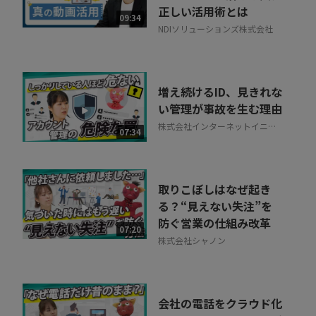
正しい活用術とは
09:34
NDIソリューションズ株式会社
増え続けるID、見きれな
い管理が事故を生む理由
株式会社インターネットイニシ
07:34
アティブ
取りこぼしはなぜ起き
る？“見えない失注”を
防ぐ営業の仕組み改革
07:20
株式会社シャノン
会社の電話をクラウド化