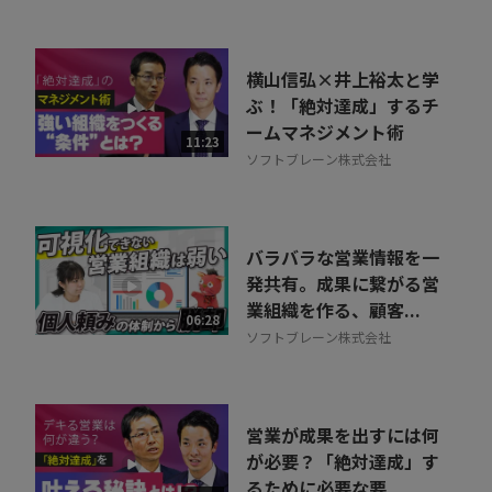
横山信弘×井上裕太と学
ぶ！「絶対達成」するチ
ームマネジメント術
11:23
ソフトブレーン株式会社
バラバラな営業情報を一
発共有。成果に繋がる営
業組織を作る、顧客...
06:28
ソフトブレーン株式会社
営業が成果を出すには何
が必要？「絶対達成」す
るために必要な要...