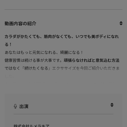
動画内容の紹介
カラダがかたくても、筋肉がなくても、いつでも美ボディになれ
る！
あなたはもっと元気になれる、綺麗になる！
健康習慣は続ける事が大事です。
頑張らなければと意気込む方法
ではなく
「
続けたくなる
」エクササイズを今回ご紹介いただきま
した。
本動画では、PART5-5より「ビジネスパーソンの夜の健康管理」
について詳しくお伺いしています。
体調管理、体型維持、ダイエットに興味がある女性の方は
出演
忙しい毎日の中で、体調と体型を整えるべき理由を知り、元気で
綺麗な女性を目指しましょう！
株式会社ルメラキア