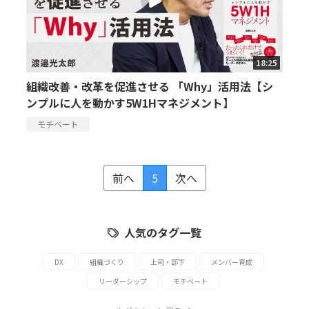
18:25
組織改善・改革を促進させる 「Why」活用法【シ
ンプルに人を動かす5W1Hマネジメント】
モチベート
前へ
5
次へ
人気のタグ一覧
DX
組織づくり
上司・部下
メンバー育成
リーダーシップ
モチベート