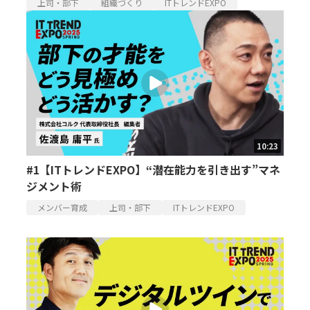
上司・部下
組織づくり
ITトレンドEXPO
10:23
#1【ITトレンドEXPO】“潜在能力を引き出す”マネ
ジメント術
メンバー育成
上司・部下
ITトレンドEXPO