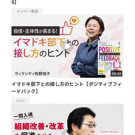
0】
メンバー育成
08:40
イマドキ部下との接し方のヒント【ポジティブフィ
ードバック】
1on1