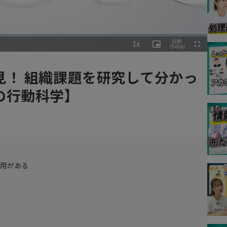
Playback
自動
1x
Rate
Picture-
(540p)
Fullscreen
in-
Picture
見！ 組織課題を研究して分かっ
の行動科学】
作用がある