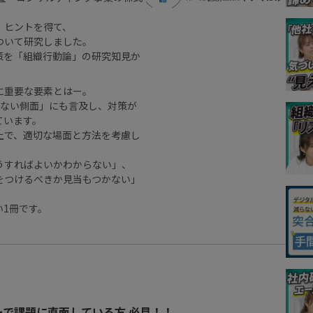
、ヒントを得て、
ついて研究しました。
策を「組織行動論」の研究知見か
に重要な要素とはー。
くない側面」にも言及し、対策が
ています。
上で、適切な場面と方法を考慮し
うすればよいかわからない」、
をつけるべきか見当もつかない」
1冊です。
で課題に直面している方 必見！！