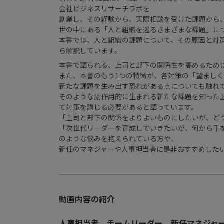
会社ビジネスリサーチラボを
創業し、その経験から、実際相談を受けた課題から
世の中にある「人と組織を巡るさまざまな課題」に
本書では、人と組織の課題について、その原因と対
ら解説しています。
本書で語られる、上司と部下の関係性を高めるため
また、本書のもう1つの特徴が、各対策の「望まし
新たな課題を生み出す恐れがある点についても触れ
そのような副作用的に生まれる新たな課題を知った
て対策を講じる必要があると語っています。
「上司と部下の関係をよりよいものにしたいが、ど
「次世代リーダーを育成していきたいが、何から手
のような悩みを抱えられている方や、
新任のマネジャーや人事担当者に是非おすすめしたい
動画内容の紹介
人事担当者、チームリーダー、新任マネジャー