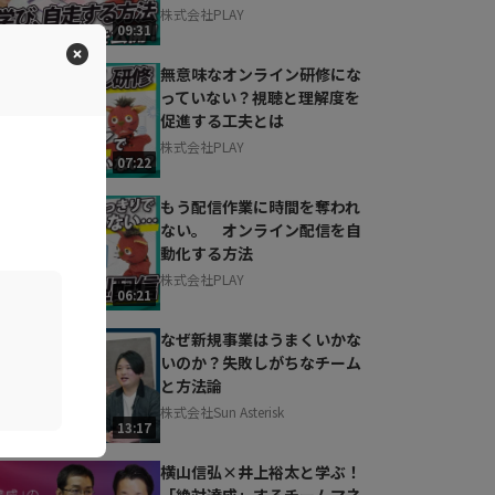
株式会社PLAY
09:31
無意味なオンライン研修にな
っていない？視聴と理解度を
促進する工夫とは
株式会社PLAY
07:22
もう配信作業に時間を奪われ
ない。 オンライン配信を自
動化する方法
株式会社PLAY
06:21
なぜ新規事業はうまくいかな
いのか？失敗しがちなチーム
と方法論
株式会社Sun Asterisk
13:17
横山信弘×井上裕太と学ぶ！
「絶対達成」するチームマネ