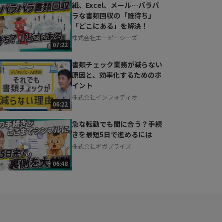
紙、Excel、メール…バラバ
ラな書類回収の「誰待ち」
「どこにある」を解決！
株式会社エーピーシーズ
07:22
書類チェック業務が減らない
原因と、効率化するためのポ
イント
株式会社インフォディオ
06:22
急な転勤でも間に合う？手続
きを最短5日で進めるには
株式会社ギガプライズ
06:48