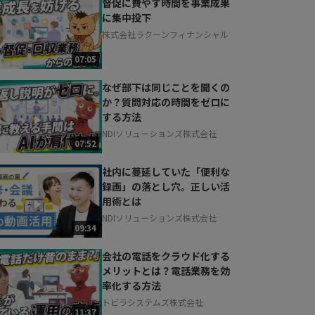
督促に費やす時間を事業成果
に集中投下
株式会社ラクーンフィナンシャル
07:05
なぜ部下は同じことを聞くの
か？質問対応の時間をゼロに
する方法
NDIソリューションズ株式会社
07:52
社内に蔓延していた「便利な
録画」の落とし穴。正しい活
用術とは
NDIソリューションズ株式会社
09:34
会社の電話をクラウド化する
メリットとは？電話業務を効
率化する方法
トビラシステムズ株式会社
11:37