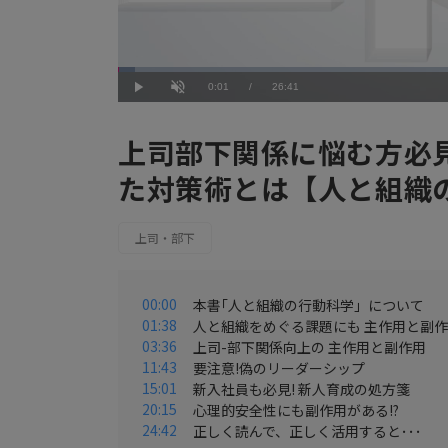
Loaded
:
2.25%
Current
0:01
/
Duration
26:41
Play
Unmute
Time
上司部下関係に悩む方必
た対策術とは【人と組織
上司・部下
00:00
本書｢人と組織の行動科学」について
01:38
人と組織をめぐる課題にも 主作用と副
03:36
上司-部下関係向上の 主作用と副作用
11:43
要注意!偽のリーダーシップ
15:01
新入社員も必見! 新人育成の処方箋
20:15
心理的安全性にも副作用がある!?
24:42
正しく読んで、正しく活用すると･･･