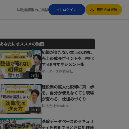
ログイン
無料会員登録
動画掲載のご相談
あなたにオススメの動画
組織が育たない本当の理由。
売上の成長ポイントを可視化
動画でご紹介しているサービスについて
するKPIマネジメント術
お気軽にご相談・ご質問いただけます！
ポーターズ株式会社
30秒でお申し込み可能
07:35
相談を希望する
無料
建設業の属人化脱却に第一歩
を。自分が使えなくても現場
が変わる、仕組みづくり
株式会社MetaMoJi
08:19
基幹データベースのセキュリ
ティを強化するときに処理速