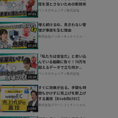
度を落とさないための新技術
ペンタセキュリティ株式会社
07:02
増え続けるID、見きれない管
理が事故を生む理由
株式会社インターネットイニシア
ティブ
07:34
「私たちは安全だ」と思い込
んでいる組織に告ぐ！70万を
超えるデータで立ち向か...
ペンタセキュリティ株式会社
10:20
すぐに効果が出る。手間も時
間もかけずに売上げを即上げ
する裏技【BtoB向けEC】
株式会社ラクーンフィナンシャル
10:40