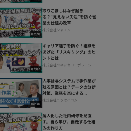
取りこぼしはなぜ起き
る？“見えない失注”を防ぐ営
業の仕組み改革
株式会社シャノン
07:20
キャリア迷子を防ぐ！組織を
あげた「リスキリング」のヒ
ントとは
株式会社ベネッセコーポレーショ
07:07
ン
人事給与システムで手作業が
残る原因とは？データの分断
対策、業務を楽にする...
株式会社ニッセイコム
08:36
属人化した社内研修を見直
す。自ら学び、自走する仕組
みの作り方