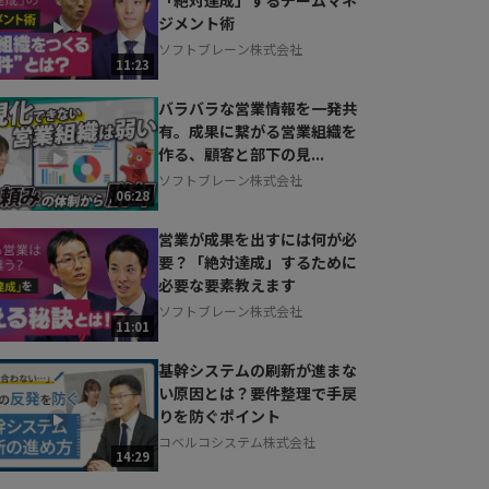
ジメント術
ソフトブレーン株式会社
11:23
バラバラな営業情報を一発共
有。成果に繋がる営業組織を
作る、顧客と部下の見...
ソフトブレーン株式会社
06:28
営業が成果を出すには何が必
要？「絶対達成」するために
必要な要素教えます
ソフトブレーン株式会社
11:01
基幹システムの刷新が進まな
い原因とは？要件整理で手戻
りを防ぐポイント
コベルコシステム株式会社
14:29