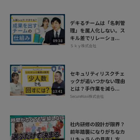
式会社
デキるチームは「名刺管
理」を属人化しない。ス
キル差でリレーショ...
09:38
Ｓｋｙ株式会社
セキュリティリスクチェ
ックが追いつかない理由
とは？手作業を減ら...
13:41
SecureNavi株式会社
社内研修の設計が限界？
前年踏襲になりがちなカ
リキュラムの見直し方