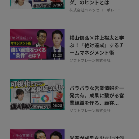
グ」のヒントとは
07:07
株式会社ベネッセコーポレーシ
ョン
横山信弘×井上裕太と学
ぶ！「絶対達成」するチ
ームマネジメント術
11:23
ソフトブレーン株式会社
バラバラな営業情報を一
発共有。成果に繋がる営
業組織を作る、顧客...
06:28
ソフトブレーン株式会社
営業が成果を出すには何