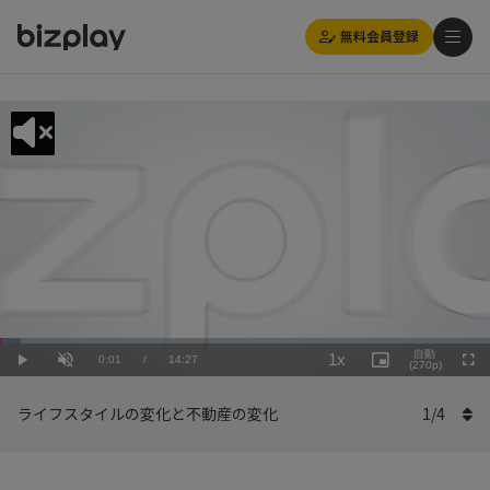
無料会員登録
Loaded
:
Playback
4.16%
自動
1x
Current
0:01
/
Duration
14:27
Rate
Play
Unmute
Picture-
(270p)
Full
in-
Picture
Time
ライフスタイルの変化と不動産の変化
1
/
4