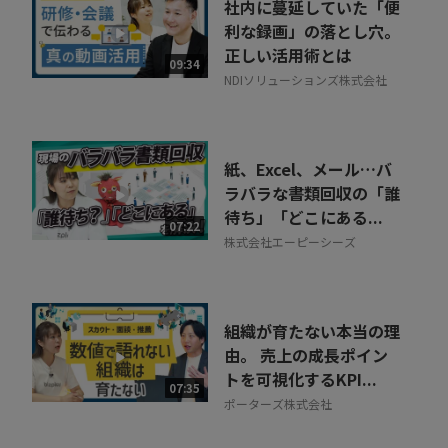
社内に蔓延していた「便
利な録画」の落とし穴。
正しい活用術とは
09:34
NDIソリューションズ株式会社
紙、Excel、メール…バ
ラバラな書類回収の「誰
待ち」「どこにある...
07:22
株式会社エーピーシーズ
組織が育たない本当の理
由。 売上の成長ポイン
トを可視化するKPI...
07:35
ポーターズ株式会社