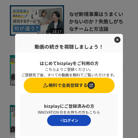
なぜ新規事業はうまくい
かないのか？失敗しがち
なチームと方法論
13:17
株式会社Sun Asterisk
動画の続きを視聴しましょう！
はじめてbizplayをご利用の方
会社の電話をクラウド化
こちらよりご登録ください。
するメリットとは？電話
ご登録完了後、すべての動画を無料でご覧いただけます。
業務を効率化する方法
11:37
無料で会員登録する
トビラシステムズ株式会社
bizplayにご登録済みの方
INNOVATION IDをお持ちの方もこちら
属人化した社内研修を見
直す。自ら学び、自走す
ログイン
る仕組みの作り方
09:31
株式会社PLAY