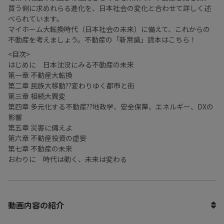
買う側に求めれらる進化を、日本社会の変化と合わせて詳しく述
べられています。
マイホーム大転換時代（日本社会の未来）に備えて、これからの
不動産を考えましょう。不動産の「新常識」読本はこちら！
<目次>
はじめに 日本沈没にみる不動産の未来
第一章 不動産大転換
第二章 民族大移動??変わりゆく都市と街
第三章 相続大異変
第四章 多元化する不動産??地政学、安全保障、エネルギー、DXの
影響
第五章 災害に備えよ
第六章 不動産投資の虚妄
第七章 不動産の未来
おわりに 時代は動く、未来は変わる
動画内容の紹介