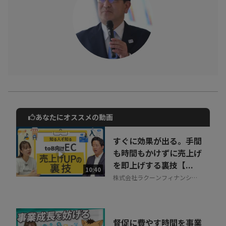
あなたにオススメの動画
動画でご紹介しているサービスについて
お気軽にご相談・ご質問いただけます！
すぐに効果が出る。手間
30秒でお申し込み可能
も時間もかけずに売上げ
を即上げする裏技【...
相談を希望する
10:40
無料
株式会社ラクーンフィナンシャ
ル
督促に費やす時間を事業