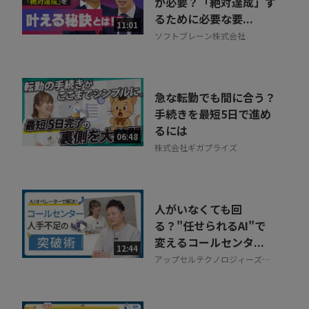
が必要？「絶対達成」す
るために必要な要...
11:01
ソフトブレーン株式会社
急な転勤でも間に合う？
手続きを最短5日で進め
るには
06:48
株式会社ギガプライズ
人がいなくても回
る？"任せられるAI"で
変えるコールセンタ...
12:44
アップセルテクノロジィーズ株
式会社