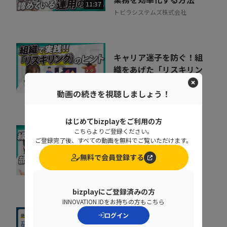
11:37
トビラシステムズ株式会社
キャリア迷子を防ぐ！組
織をあげた「リスキリン
グ」のヒントとは
07:07
動画の続きを視聴しましょう！
株式会社ベネッセコーポレーシ
ョン
はじめてbizplayをご利用の方
こちらよりご登録ください。
なぜ部下は同じことを聞
ご登録完了後、すべての動画を無料でご覧いただけます。
くのか？質問対応の時間
無料で会員登録する
をゼロにする方法
07:52
NDIソリューションズ株式会社
bizplayにご登録済みの方
INNOVATION IDをお持ちの方もこちら
ログイン
社内に蔓延していた「便