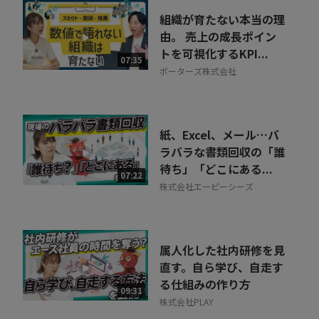
組織が育たない本当の理
由。 売上の成長ポイン
トを可視化するKPI...
07:35
ポーターズ株式会社
紙、Excel、メール…バ
ラバラな書類回収の「誰
待ち」「どこにある...
07:22
株式会社エーピーシーズ
属人化した社内研修を見
直す。自ら学び、自走す
る仕組みの作り方
09:31
株式会社PLAY