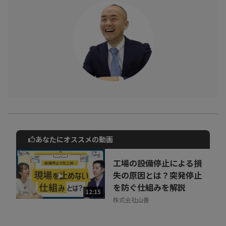
あなたにオススメの動画
動画でご紹介しているサービスについて
お気軽にご相談・ご質問いただけます！
工場の設備停止による損
30秒でお申し込み可能
失の原因とは？突発停止
を防ぐ仕組みを解説
相談を希望する
12:15
無料
株式会社山善