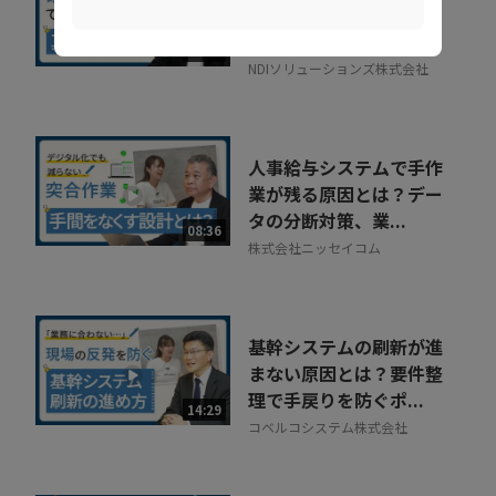
利な録画」の落とし穴。
正しい活用術とは
09:34
NDIソリューションズ株式会社
人事給与システムで手作
業が残る原因とは？デー
タの分断対策、業...
08:36
株式会社ニッセイコム
基幹システムの刷新が進
まない原因とは？要件整
理で手戻りを防ぐポ...
14:29
コベルコシステム株式会社