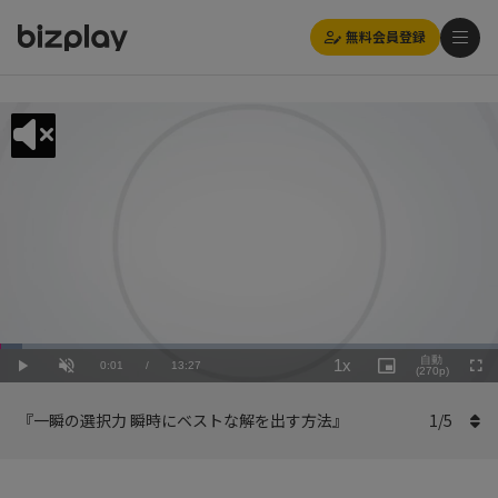
無料会員登録
Loaded
:
Playback
4.47%
自動
1x
Current
0:01
/
Duration
13:27
Rate
Play
Unmute
Picture-
(270p)
Full
in-
Picture
Time
『一瞬の選択力 瞬時にベストな解を出す方法』
1
/
5