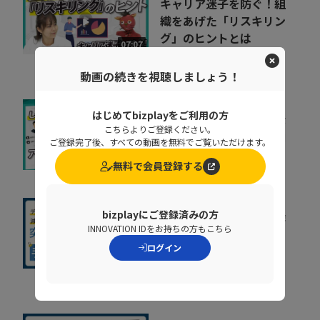
キャリア迷子を防ぐ！組
織をあげた「リスキリン
グ」のヒントとは
07:07
株式会社ベネッセコーポレーシ
ョン
動画の続きを視聴しましょう！
はじめてbizplayをご利用の方
増え続けるID、見きれな
こちらよりご登録ください。
い管理が事故を生む理由
ご登録完了後、すべての動画を無料でご覧いただけます。
株式会社インターネットイニシ
07:34
無料で会員登録する
アティブ
bizplayにご登録済みの方
人事給与システムで手作
INNOVATION IDをお持ちの方もこちら
業が残る原因とは？デー
ログイン
タの分断対策、業...
08:36
株式会社ニッセイコム