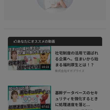
あなたにオススメの動画
動画でご紹介しているサービスについて
お気軽にご相談・ご質問いただけます！
社宅制度の活用で選ばれ
30秒でお申し込み可能
る企業へ。住まいから始
まる福利厚生とは！？
相談を希望する
10:23
無料
株式会社ギガプライズ
基幹データベースのセキ
ュリティを強化するとき
に処理速度を落と...
07:02