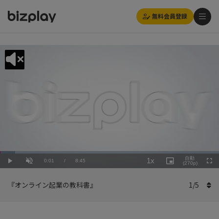
無料会員登録
Loaded
:
Playback
6.86%
自動
1x
Current
0:01
/
Duration
8:45
Rate
Play
Unmute
Picture-
(270p)
Full
in-
Picture
Time
『オンライン起業の教科書』
1
/
5