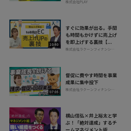
株式会社PLAY
すぐに効果が出る。手間
も時間もかけずに売上げ
を即上げする裏技【...
10:40
株式会社ラクーンフィナンシャ
ル
督促に費やす時間を事業
成果に集中投下
株式会社ラクーンフィナンシャ
07:05
ル
横山信弘×井上裕太と学
ぶ！「絶対達成」するチ
ームマネジメント術