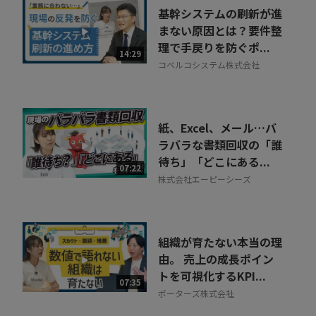
基幹システムの刷新が進
まない原因とは？要件整
理で手戻りを防ぐポ...
14:29
コベルコシステム株式会社
紙、Excel、メール…バ
ラバラな書類回収の「誰
待ち」「どこにある...
07:22
株式会社エーピーシーズ
組織が育たない本当の理
由。 売上の成長ポイン
トを可視化するKPI...
07:35
ポーターズ株式会社