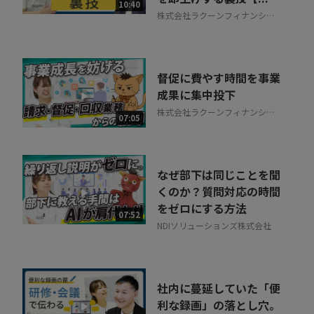
10:40
株式会社ラクーンフィナンシャ
ル
督促に費やす時間を事業
成果に集中投下
株式会社ラクーンフィナンシャ
07:05
ル
なぜ部下は同じことを聞
くのか？質問対応の時間
をゼロにする方法
07:52
NDIソリューションズ株式会社
社内に蔓延していた「便
利な録画」の落とし穴。