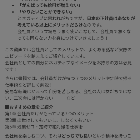
「がんばっても給料が増えない」
「やりたいことができない」
とネガティブに思われがちですが、
日本の正社員はあなたが
考えている以上にメリットだらけ
なのです。
会社員という立場をうまく使いこなして、会社員で無くな
っても困らない力を身につけていきましょう！
この動画では会社員としてのメリットや、よくある話など実際の
エピソードを踏まえてご紹介しています。
会社員としての自分にネガティブなイメージをお持ちの方は必見
です！
さらに書籍では、会社員だけが持つ７つのメリットや定時で帰る
仕事術など詳しく解説！
安易な転職はかえって自分を苦しめる、会社の人は友だちではな
い、二次会には行かない など
■おすすめの章をご紹介
第1章 会社員だけがもっている7つのメリット
第3章 出世はしてもいいし、しなくてもいい
第5章 残業ゼロ・定時で絶対帰る仕事術
会社員を楽しむコツ、それは
どっちでも良い
という精神を持つこ