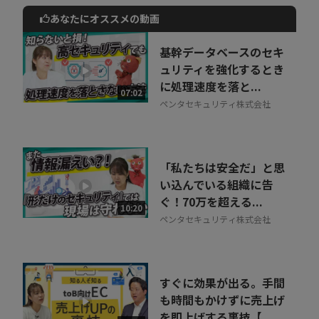
あなたにオススメの動画
動画でご紹介しているサービスについて
お気軽にご相談・ご質問いただけます！
基幹データベースのセキ
30秒でお申し込み可能
ュリティを強化するとき
に処理速度を落と...
相談を希望する
07:02
無料
ペンタセキュリティ株式会社
「私たちは安全だ」と思
い込んでいる組織に告
ぐ！70万を超える...
10:20
ペンタセキュリティ株式会社
すぐに効果が出る。手間
も時間もかけずに売上げ
を即上げする裏技【...