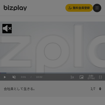
無料会員登録
Loaded
:
Playback
5.99%
自動
1x
Current
0:01
/
Duration
10:02
Rate
Play
Unmute
Picture-
(270p)
Full
in-
Picture
Time
会社員として生きる。
1
/
7