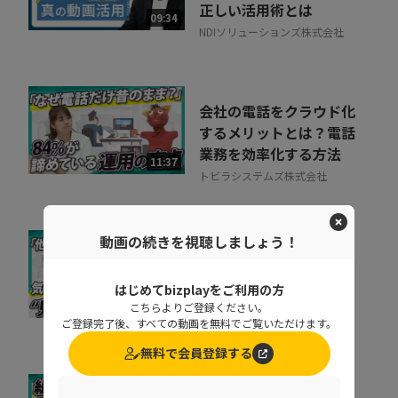
正しい活用術とは
09:34
NDIソリューションズ株式会社
会社の電話をクラウド化
するメリットとは？電話
業務を効率化する方法
11:37
トビラシステムズ株式会社
動画の続きを視聴しましょう！
取りこぼしはなぜ起き
る？“見えない失注”を
はじめてbizplayをご利用の方
防ぐ営業の仕組み改革
07:20
こちらよりご登録ください。
株式会社シャノン
ご登録完了後、すべての動画を無料でご覧いただけます。
無料で会員登録する