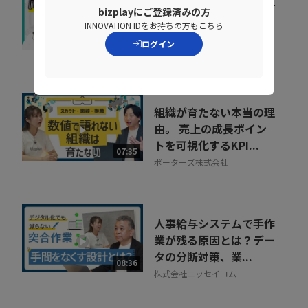
キャリア迷子を防ぐ！組
bizplayにご登録済みの方
織をあげた「リスキリン
INNOVATION IDをお持ちの方もこちら
グ」のヒントとは
07:07
ログイン
株式会社ベネッセコーポレーシ
ョン
組織が育たない本当の理
由。 売上の成長ポイン
トを可視化するKPI...
07:35
ポーターズ株式会社
人事給与システムで手作
業が残る原因とは？デー
タの分断対策、業...
08:36
株式会社ニッセイコム