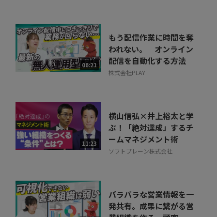
もう配信作業に時間を奪
われない。 オンライン
配信を自動化する方法
06:21
株式会社PLAY
横山信弘×井上裕太と学
ぶ！「絶対達成」するチ
ームマネジメント術
11:23
ソフトブレーン株式会社
バラバラな営業情報を一
発共有。成果に繋がる営