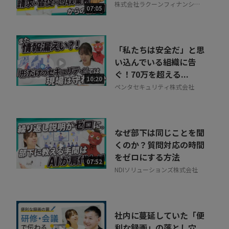
株式会社ラクーンフィナンシャ
07:05
ル
「私たちは安全だ」と思
い込んでいる組織に告
ぐ！70万を超える...
10:20
ペンタセキュリティ株式会社
なぜ部下は同じことを聞
くのか？質問対応の時間
をゼロにする方法
07:52
NDIソリューションズ株式会社
社内に蔓延していた「便
利な録画」の落とし穴。