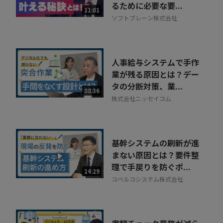
るために必要な要...
11:01
ソフトブレーン株式会社
人事給与システムで手作
業が残る原因とは？デー
タの分断対策、業...
08:36
株式会社ニッセイコム
基幹システムの刷新が進
まない原因とは？要件整
理で手戻りを防ぐポ...
14:29
コベルコシステム株式会社