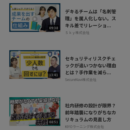
デキるチームは「名刺管
理」を属人化しない。ス
キル差でリレーショ...
09:38
Ｓｋｙ株式会社
セキュリティリスクチェ
ックが追いつかない理由
とは？手作業を減ら...
13:41
SecureNavi株式会社
社内研修の設計が限界？
前年踏襲になりがちなカ
リキュラムの見直し方
08:51
KIYOラーニング株式会社