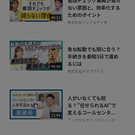
書類チェック業務が減ら
ない原因と、効率化する
ためのポイント
06:22
株式会社インフォディオ
急な転勤でも間に合う？
手続きを最短5日で進め
るには
06:48
株式会社ギガプライズ
人がいなくても回
る？"任せられるAI"で
変えるコールセンタ...
12:44
アップセルテクノロジィーズ株
式会社