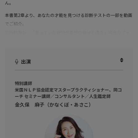
ん。
本書第2章より、あなたの才能を見つける診断テストの一部を動画
でご紹介。
診断結果が、「思っていた自分や理想の自分と違う」場合のフォ
ローも合わせてお伝えします。
ステージを上げたいと思っているが、自分には何もないと感じて
出演
いるビジネスパーソンの方へ。
自分の感情を知って、
レアオンリーワン
な存在になり、人生を輝
かせましょう。
特別講師
米国ＮＬＰ協会認定マスタープラクティショナー、同コ
ーチ セミナー講師／コンサルタント／人生鑑定師
金久保 麻子（かなくぼ・あさこ）