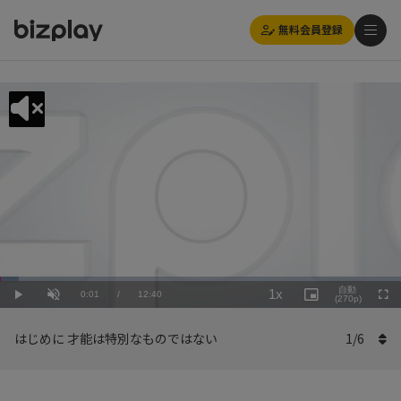
無料会員登録
Loaded
:
Playback
4.74%
自動
1x
Current
0:01
/
Duration
12:40
Rate
Play
Unmute
Picture-
(270p)
Full
in-
Picture
Time
はじめに 才能は特別なものではない
1
/
6