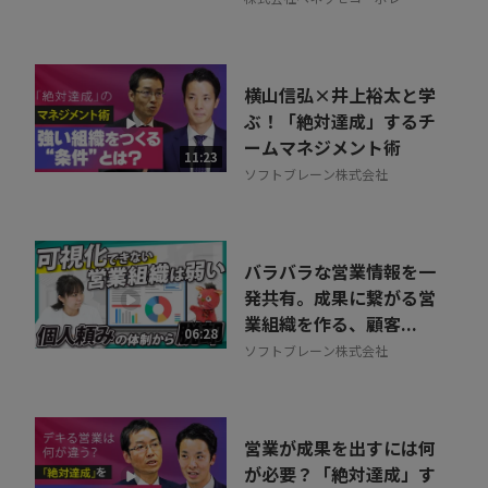
ョン
横山信弘×井上裕太と学
ぶ！「絶対達成」するチ
ームマネジメント術
11:23
ソフトブレーン株式会社
バラバラな営業情報を一
発共有。成果に繋がる営
業組織を作る、顧客...
06:28
ソフトブレーン株式会社
営業が成果を出すには何
が必要？「絶対達成」す