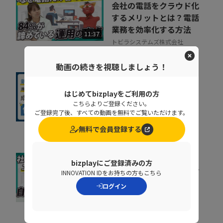
会社の電話をクラウド化
するメリットとは？電話
業務を効率化する方法
11:37
トビラシステムズ株式会社
動画の続きを視聴しましょう！
なぜ新規事業はうまくい
はじめてbizplayをご利用の方
かないのか？失敗しがち
こちらよりご登録ください。
なチームと方法論
ご登録完了後、すべての動画を無料でご覧いただけます。
13:17
株式会社Sun Asterisk
無料で会員登録する
bizplayにご登録済みの方
属人化した社内研修を見
INNOVATION IDをお持ちの方もこちら
直す。自ら学び、自走す
ログイン
る仕組みの作り方
09:31
株式会社PLAY