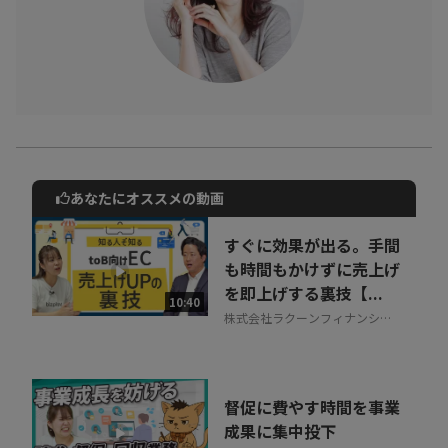
あなたにオススメの動画
動画でご紹介しているサービスについて
お気軽にご相談・ご質問いただけます！
すぐに効果が出る。手間
30秒でお申し込み可能
も時間もかけずに売上げ
を即上げする裏技【...
相談を希望する
10:40
無料
株式会社ラクーンフィナンシャ
ル
督促に費やす時間を事業
成果に集中投下