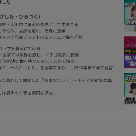
けした
たけした・ひろつぐ）
岡県・大川市に農家の長男として生まれる
めで悩み、故郷を離れ、高専に進学
業で火力発電プラントのエンジニア職を経験
家のトマト農家にて就農
マト農家では限界を感じ、イチゴ農家に転換
分で価格決定権を持つためにＪＡから独立
農ファームたけした」を開業するも、平成30年まで赤字経営
収入源として開発した「あまおうジェラート」が新幹線の車
ト
ては異例の年商１億円を達成