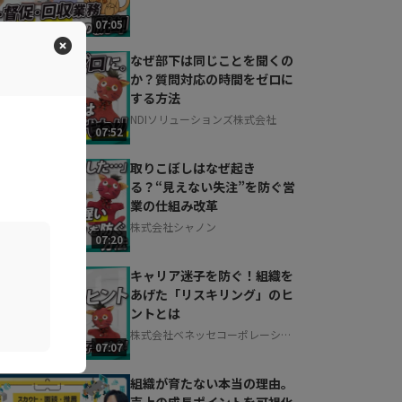
07:05
なぜ部下は同じことを聞くの
か？質問対応の時間をゼロに
する方法
NDIソリューションズ株式会社
07:52
取りこぼしはなぜ起き
る？“見えない失注”を防ぐ営
業の仕組み改革
株式会社シャノン
07:20
キャリア迷子を防ぐ！組織を
あげた「リスキリング」のヒ
ントとは
株式会社ベネッセコーポレーショ
07:07
ン
組織が育たない本当の理由。
売上の成長ポイントを可視化