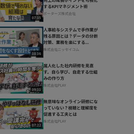
するKPIマネジメント術
ポーターズ株式会社
07:35
人事給与システムで手作業が
残る原因とは？データの分断
対策、業務を楽にする...
株式会社ニッセイコム
08:36
属人化した社内研修を見直
す。自ら学び、自走する仕組
みの作り方
株式会社PLAY
09:31
無意味なオンライン研修にな
っていない？視聴と理解度を
促進する工夫とは
株式会社PLAY
07:22