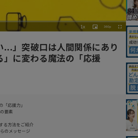
Playback
1x
360p
Rate
Picture-
Fullscreen
in-
Picture
...」突破口は人間関係にあり
る」に変わる魔法の「応援
の「応援力」
めの要素
する方法をご紹介
からのメッセージ