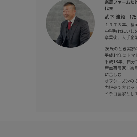
楽農ファームた
代表
武下 浩紹 （
１９７３年、福
中学時代にいじ
卒業後、大手企
26歳のとき実
平成14年にト
平成18年、自
産直苺農家「楽
に苦しむ
オフシーズンの
内販売で大ヒッ
イチゴ農家とし