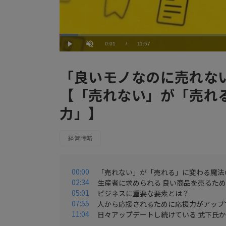
Loaded
:
5.03%
Current
0:01
/
Duration
11:57
Play
Unmute
Time
「良いモノなのに売れない
【「売れない」が「売れ
力」】
経営戦略
00:00
「売れない」が「売れる」に変わる魔法
02:34
生産者に求められる 良い商品を売るた
05:01
ビジネスに重要な要素とは？
07:55
人から応援されるために応援力がアップ
11:04
日々アップデートし続けている 武下氏