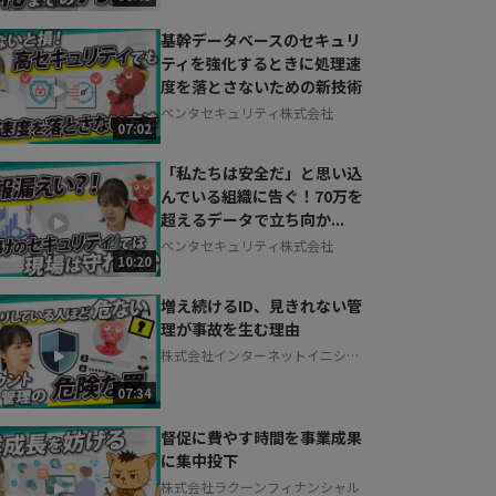
基幹データベースのセキュリ
ティを強化するときに処理速
度を落とさないための新技術
ペンタセキュリティ株式会社
07:02
「私たちは安全だ」と思い込
んでいる組織に告ぐ！70万を
超えるデータで立ち向か...
ペンタセキュリティ株式会社
10:20
増え続けるID、見きれない管
理が事故を生む理由
株式会社インターネットイニシア
ティブ
07:34
督促に費やす時間を事業成果
に集中投下
株式会社ラクーンフィナンシャル