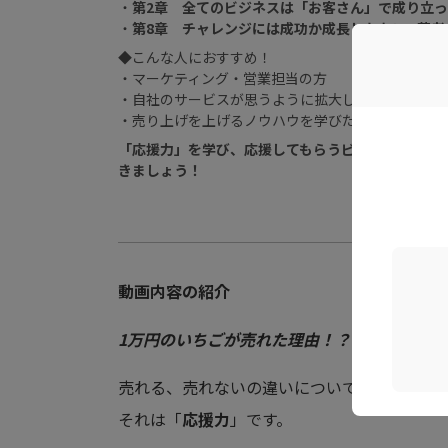
・
第2章 全てのビジネスは「お客さん」で成り立っ
・
第8章 チャレンジには成功か成長しかない
~
著者
◆こんな人におすすめ！
・マーケティング・営業担当の方
・自社のサービスが思うように拡大しないと悩なや
・売り上げを上げるノウハウを学びたい方
「応援力」を学び、応援してもらうビジネスマンを
きましょう！
動画内容の紹介
1万円のいちごが売れた理由！？
売れる、売れないの違いについて、あなたは
それは「
応援力
」です。