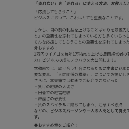
「
売れない
」
を
「
売れる
」
に変える方法
、
お教えし
「応援してもらうこと」
ビジネスにおいて、これはとても重要なことです。
しかし、目の前の利益を上げることばかりを最優先
と」の重要性を忘れてしまっている方も多くいらっ
そんな応援してもらうことの重要性を忘れてしまっ
非おすすめ！
1万円のイチゴを毎年1万箱売り上げる農園経営者の著
力」ビジネスの成功ノウハウを大公開します。
本動画では、助け合う社会になるために本書に込め
要な要素、「人間関係の構築」、についてお伺いし
さらに、本書籍では動画でご紹介できなかった
・負けの経験の大切さ
・田舎での経営経験
・謙虚さの必要性
・負のスパイラルに陥ちてしまう、注意すべき点
などの、
ビジネスパーソンや一人の人間として覚え
す。
◆おすすめ章をご紹介！