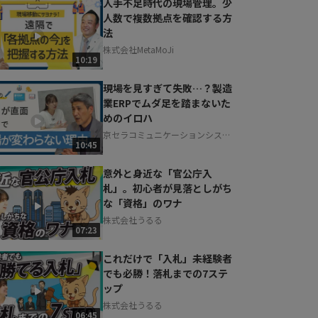
人手不足時代の現場管理。少
人数で複数拠点を確認する方
法
株式会社MetaMoJi
10:19
現場を見すぎて失敗…？製造
業ERPでムダ足を踏まないた
めのイロハ
京セラコミュニケーションシステ
10:45
ム株式会社
意外と身近な「官公庁入
札」。初心者が見落としがち
な「資格」のワナ
株式会社うるる
07:23
これだけで「入札」未経験者
でも必勝！落札までの7ステ
ップ
株式会社うるる
06:45