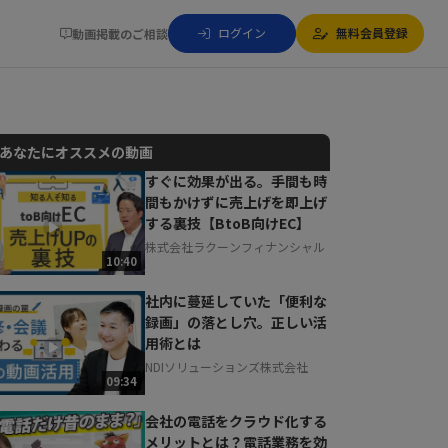
ログイン
無料会員登録
動画掲載のご相談
あなたにオススメの動画
すぐに効果が出る。手間も時
間もかけずに売上げを即上げ
動画でご紹介しているサービスについて
する裏技【BtoB向けEC】
お気軽にご相談・ご質問いただけます！
株式会社ラクーンフィナンシャル
30秒でお申し込み可能
10:40
相談を希望する
無料
社内に蔓延していた「便利な
録画」の落とし穴。正しい活
用術とは
NDIソリューションズ株式会社
09:34
会社の電話をクラウド化する
メリットとは？電話業務を効