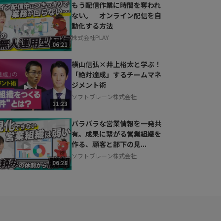
もう配信作業に時間を奪われ
ない。 オンライン配信を自
動化する方法
株式会社PLAY
06:21
横山信弘×井上裕太と学ぶ！
「絶対達成」するチームマネ
ジメント術
ソフトブレーン株式会社
11:23
バラバラな営業情報を一発共
有。成果に繋がる営業組織を
作る、顧客と部下の見...
ソフトブレーン株式会社
06:28