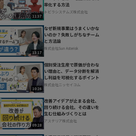
率化する方法
トビラシステムズ株式会社
11:37
なぜ新規事業はうまくいかな
いのか？失敗しがちなチーム
と方法論
株式会社Sun Asterisk
13:17
個別受注生産で原価が合わな
い理由と、データ分断を解消
し利益を可視化するポイント
株式会社ニッセイコム
10:26
改善アイデアが止まる会社、
回り続ける会社。その違いを
生む仕組みづくりとは
アステリア株式会社
09:28