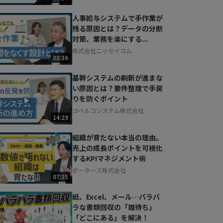
人事給与システムで手作業が
残る原因とは？データの分断
対策、業務を楽にする...
株式会社ニッセイコム
08:36
基幹システムの刷新が進まな
い原因とは？要件整理で手戻
りを防ぐポイント
コベルコシステム株式会社
14:29
組織が育たない本当の理由。
売上の成長ポイントを可視化
するKPIマネジメント術
ポーターズ株式会社
07:35
紙、Excel、メール…バラバ
ラな書類回収の「誰待ち」
「どこにある」を解決！