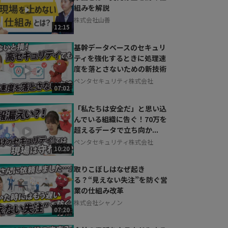
組みを解説
株式会社山善
12:15
基幹データベースのセキュリ
ティを強化するときに処理速
度を落とさないための新技術
ペンタセキュリティ株式会社
07:02
「私たちは安全だ」と思い込
んでいる組織に告ぐ！70万を
超えるデータで立ち向か...
ペンタセキュリティ株式会社
10:20
取りこぼしはなぜ起き
る？“見えない失注”を防ぐ営
業の仕組み改革
株式会社シャノン
07:20