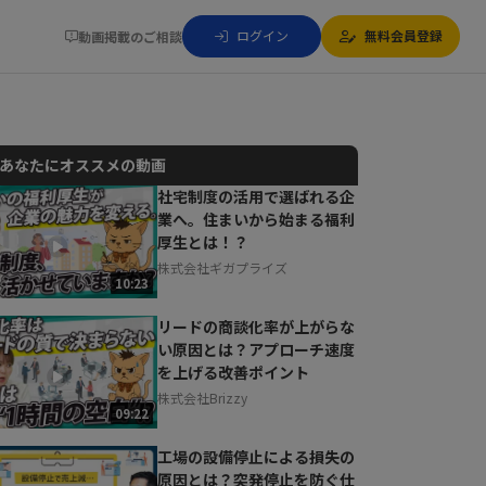
ログイン
無料会員登録
動画掲載のご相談
あなたにオススメの動画
社宅制度の活用で選ばれる企
業へ。住まいから始まる福利
動画でご紹介しているサービスについて
厚生とは！？
お気軽にご相談・ご質問いただけます！
株式会社ギガプライズ
30秒でお申し込み可能
10:23
相談を希望する
無料
リードの商談化率が上がらな
い原因とは？アプローチ速度
を上げる改善ポイント
株式会社Brizzy
09:22
工場の設備停止による損失の
原因とは？突発停止を防ぐ仕