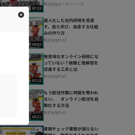
株式会社エーピーシーズ
07:22
属人化した社内研修を見直
す。自ら学び、自走する仕組
みの作り方
株式会社PLAY
09:31
無意味なオンライン研修にな
っていない？視聴と理解度を
促進する工夫とは
株式会社PLAY
07:22
もう配信作業に時間を奪われ
ない。 オンライン配信を自
動化する方法
株式会社PLAY
06:21
書類チェック業務が減らない
原因と、効率化するためのポ