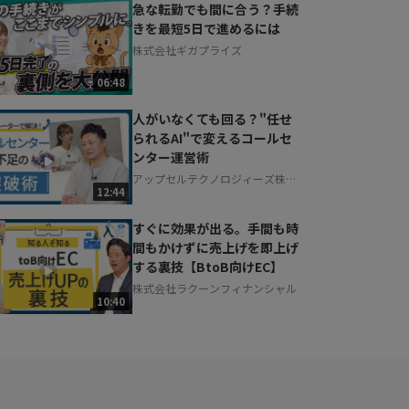
急な転勤でも間に合う？手続
きを最短5日で進めるには
株式会社ギガプライズ
06:48
人がいなくても回る？"任せ
られるAI"で変えるコールセ
ンター運営術
アップセルテクノロジィーズ株式
12:44
会社
すぐに効果が出る。手間も時
間もかけずに売上げを即上げ
する裏技【BtoB向けEC】
株式会社ラクーンフィナンシャル
10:40