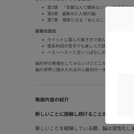
第3章 「年齢なんて関係ない！」生涯現役な
第6章 最新AIと人間の脳
第7章 現実となる「あんなこといいな、でき
読者の反応
ウイットに富んだ書き方で読んでいて飽きな
理系科目が苦手でも楽しんで読める
へえ～へえ～と言いっぱなしの本
脳科学の勉強をしてみたいけどどこから手をつけて
脳の世界に踏み入れるのに最初の一歩として最適な
動画内容の紹介
新しいことに挑戦し続けることが 脳の健康寿
新しいことを経験している間、脳は活性化し