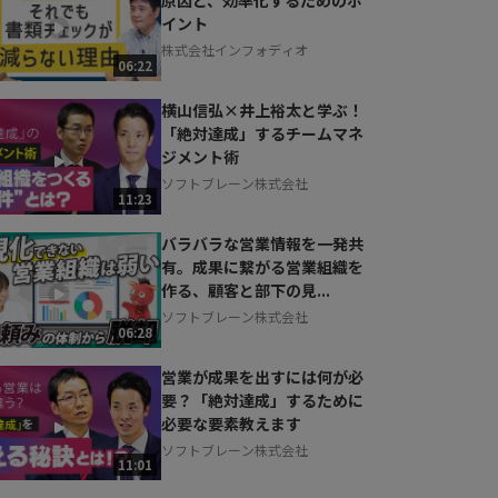
イント
株式会社インフォディオ
06:22
横山信弘×井上裕太と学ぶ！
「絶対達成」するチームマネ
ジメント術
ソフトブレーン株式会社
11:23
バラバラな営業情報を一発共
有。成果に繋がる営業組織を
作る、顧客と部下の見...
ソフトブレーン株式会社
06:28
営業が成果を出すには何が必
要？「絶対達成」するために
必要な要素教えます
ソフトブレーン株式会社
11:01