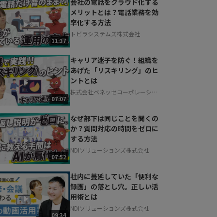
会社の電話をクラウド化する
メリットとは？電話業務を効
率化する方法
トビラシステムズ株式会社
11:37
キャリア迷子を防ぐ！組織を
あげた「リスキリング」のヒ
ントとは
株式会社ベネッセコーポレーショ
07:07
ン
なぜ部下は同じことを聞くの
か？質問対応の時間をゼロに
する方法
NDIソリューションズ株式会社
07:52
社内に蔓延していた「便利な
録画」の落とし穴。正しい活
用術とは
NDIソリューションズ株式会社
09:34