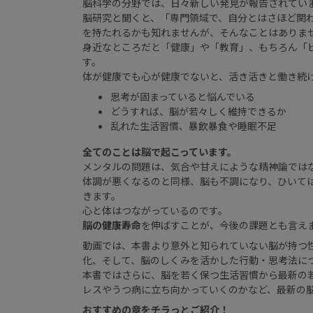
脳科学の分野では、日々新しい発見が報告されてい
脳研究と聞くと、「専門領域で、自分とはさほど関
を持たれるかも知れませんが、そんなことはありま
身近なところだと「健康」や「教育」、もちろん「
す。
体が健康でも心が健康でないと、活き活きと働き続
思考が固まっていると悩んでいる
どうすれば、脳が若々しく維持できるか
乱れた生活習慣、暴飲暴食や睡眠不足
全てのことは脳で起こっています。
メンタルの問題は、気合や甘えにような精神論では
体調が悪くなるのと同様、脳も不調になり、ひいて
きます。
心と体はつながっているのです。
脳の健康寿命
を伸ばすことが、今後の課題とも言え
動画では、本書より意外と知られていない脳が持つ
化、そして、脳のしくみを活かした行動・思考法に
本書ではさらに、脳を若く保つ生活習慣から最新の
レスやうつ病に立ち向かっていくのかなど、最新の
おすすめの章をチラっとご紹介！