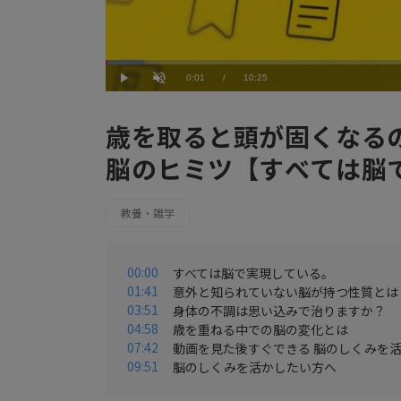
Loaded
:
5.77%
Current
0:01
/
Duration
10:25
Play
Unmute
Time
歳を取ると頭が固くなる
脳のヒミツ【すべては脳
教養・雑学
00:00
すべては脳で実現している。
01:41
意外と知られていない脳が持つ性質とは
03:51
身体の不調は思い込みで治りますか？
04:58
歳を重ねる中での脳の変化とは
07:42
動画を見た後すぐできる 脳のしくみを
09:51
脳のしくみを活かしたい方へ