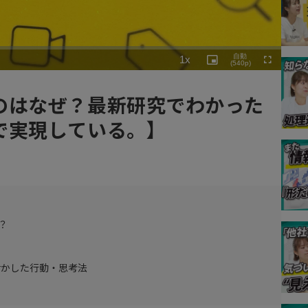
Playback
自動
1x
Rate
Picture-
(540p)
Fullscreen
in-
Picture
のはなぜ？最新研究でわかった
で実現している。】
？
活かした行動・思考法