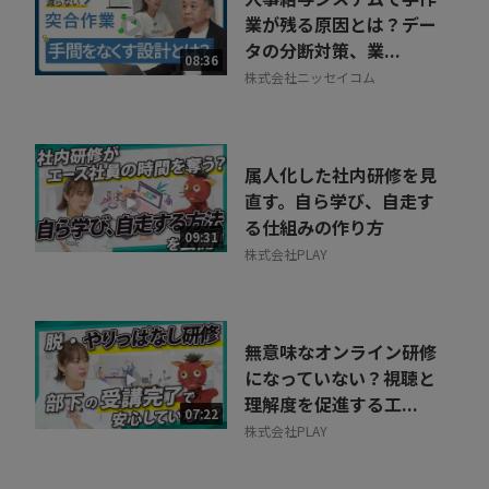
業が残る原因とは？デー
タの分断対策、業...
08:36
株式会社ニッセイコム
属人化した社内研修を見
直す。自ら学び、自走す
る仕組みの作り方
09:31
株式会社PLAY
無意味なオンライン研修
になっていない？視聴と
理解度を促進する工...
07:22
株式会社PLAY