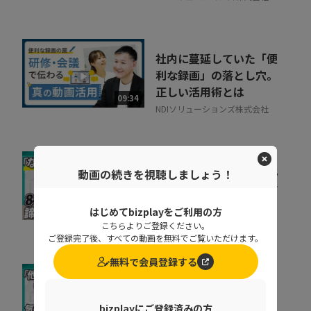
社内に蔓延していた「便
利な録画」の落とし穴。
正しい活用術とは
09:34
NDIソリューションズ株式会社
会社の電話をクラウド化
動画の続きを視聴しましょう！
するメリットとは？電話
業務を効率化する方法
11:37
はじめてbizplayをご利用の方
トビラシステムズ株式会社
こちらよりご登録ください。
ご登録完了後、すべての動画を無料でご覧いただけます。
無料で会員登録する
取りこぼしはなぜ起き
る？“見えない失注”を
bizplayにご登録済みの方