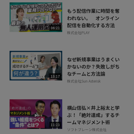
もう配信作業に時間を奪
われない。 オンライン
配信を自動化する方法
06:21
株式会社PLAY
なぜ新規事業はうまくい
かないのか？失敗しがち
なチームと方法論
13:17
株式会社Sun Asterisk
横山信弘×井上裕太と学
ぶ！「絶対達成」するチ
ームマネジメント術
11:23
ソフトブレーン株式会社