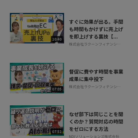
すぐに効果が出る。手間
も時間もかけずに売上げ
を即上げする裏技【...
10:40
株式会社ラクーンフィナンシャ
ル
督促に費やす時間を事業
成果に集中投下
株式会社ラクーンフィナンシャ
07:05
ル
なぜ部下は同じことを聞
くのか？質問対応の時間
をゼロにする方法
07:52
NDIソリューションズ株式会社