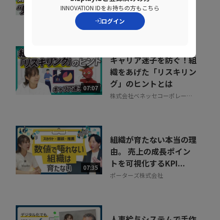
防ぐ営業の仕組み改革
INNOVATION IDをお持ちの方もこちら
07:20
株式会社シャノン
ログイン
キャリア迷子を防ぐ！組
織をあげた「リスキリン
グ」のヒントとは
07:07
株式会社ベネッセコーポレーシ
ョン
組織が育たない本当の理
由。 売上の成長ポイン
トを可視化するKPI...
07:35
ポーターズ株式会社
人事給与システムで手作