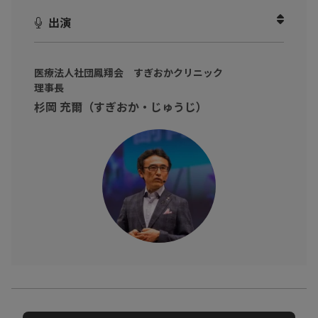
おうちストレスにつながる習慣
出演
など書籍の内容を厳選して、おうちストレスについて教えていた
だきました。
医療法人社団鳳翔会 すぎおかクリニック
家にいるのに疲れが取れない
理事長
最近イライラする
杉岡 充爾（すぎおか・じゅうじ）
目が疲れる、よく乾く
そんな不調に心当たりのあるビジネスパーソンに向けて
ストレスゼロなおうち時間の過ごし方を学び、日々の生活ででき
るストレス解消の習慣を手に入れましょう！