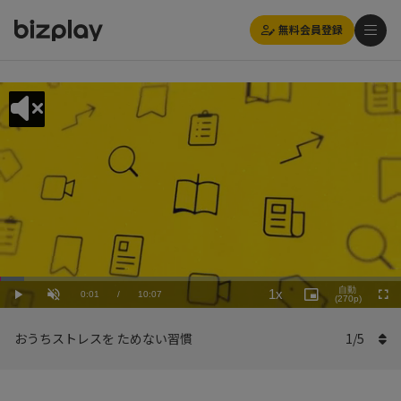
無料会員登録
Loaded
:
Playback
5.94%
自動
1x
Current
0:01
/
Duration
10:07
Rate
Play
Unmute
Picture-
(270p)
Full
in-
Picture
Time
おうちストレスを ためない習慣
1
/
5