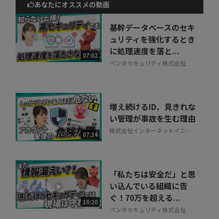
あなたにオススメの動画
動画でご紹介しているサービスについて
お気軽にご相談・ご質問いただけます！
基幹データベースのセキ
30秒でお申し込み可能
ュリティを強化するとき
に処理速度を落と...
相談を希望する
07:02
無料
ペンタセキュリティ株式会社
増え続けるID、見きれな
い管理が事故を生む理由
株式会社インターネットイニシ
07:34
アティブ
「私たちは安全だ」と思
い込んでいる組織に告
ぐ！70万を超える...
10:20
ペンタセキュリティ株式会社