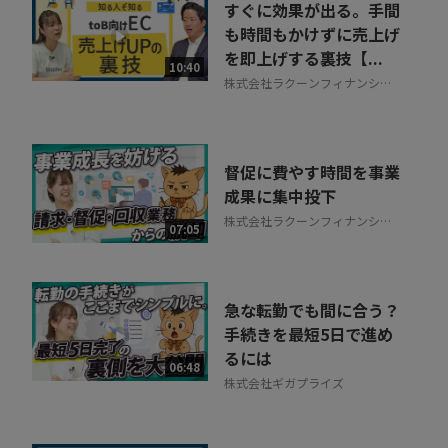
すぐに効果が出る。手間
も時間もかけずに売上げ
を即上げする裏技【...
10:40
株式会社ラクーンフィナンシャ
ル
督促に費やす時間を事業
成果に集中投下
株式会社ラクーンフィナンシャ
07:05
ル
急な転勤でも間に合う？
手続きを最短5日で進め
るには
06:48
株式会社ギガプライズ