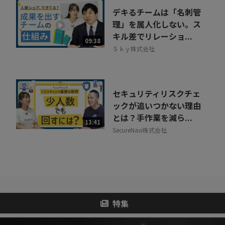
デキるチームは「名刺管
理」を属人化しない。ス
キル差でリレーショ...
09:38
Ｓｋｙ株式会社
セキュリティリスクチェ
ックが追いつかない理由
とは？手作業を減ら...
13:41
SecureNavi株式会社
特集