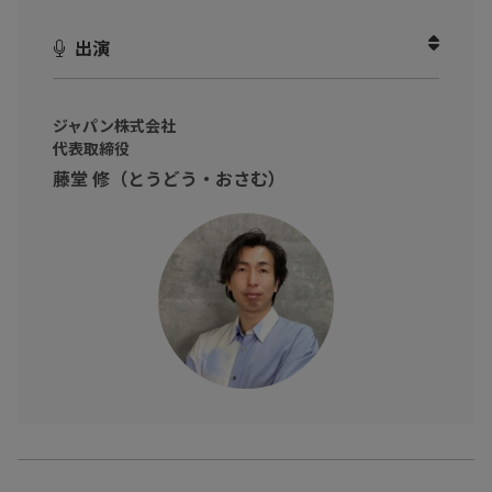
など書籍の内容を厳選し、チャレンジをする上で重要なポイント
出演
についてお話しいただきました。
・今よりもっと成長したい方
・もっと結果を出したい方
ジャパン株式会社
代表取締役
・チャレンジをしたいけれど、何から始めれば良いのかわから
藤堂 修（とうどう・おさむ）
ない方
そんなビジネスパーソンに向けて
成功の法則について学び、先行きの見えないいまの時代を生き抜
いていきましょう！