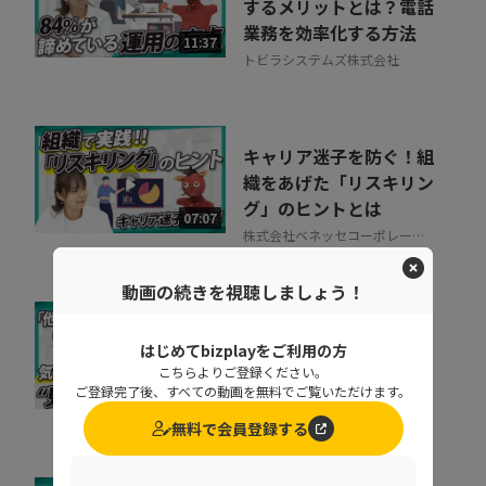
するメリットとは？電話
業務を効率化する方法
11:37
トビラシステムズ株式会社
キャリア迷子を防ぐ！組
織をあげた「リスキリン
グ」のヒントとは
07:07
株式会社ベネッセコーポレーシ
ョン
動画の続きを視聴しましょう！
取りこぼしはなぜ起き
はじめてbizplayをご利用の方
る？“見えない失注”を
こちらよりご登録ください。
防ぐ営業の仕組み改革
ご登録完了後、すべての動画を無料でご覧いただけます。
07:20
株式会社シャノン
無料で会員登録する