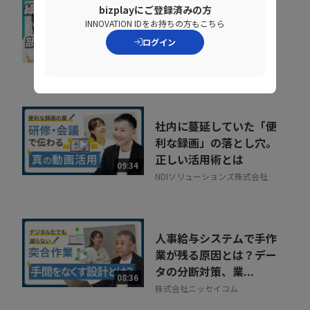
bizplayにご登録済みの方
なぜ部下は同じことを聞
INNOVATION IDをお持ちの方もこちら
くのか？質問対応の時間
ログイン
をゼロにする方法
07:52
NDIソリューションズ株式会社
社内に蔓延していた「便
利な録画」の落とし穴。
正しい活用術とは
09:34
NDIソリューションズ株式会社
人事給与システムで手作
業が残る原因とは？デー
タの分断対策、業...
08:36
株式会社ニッセイコム