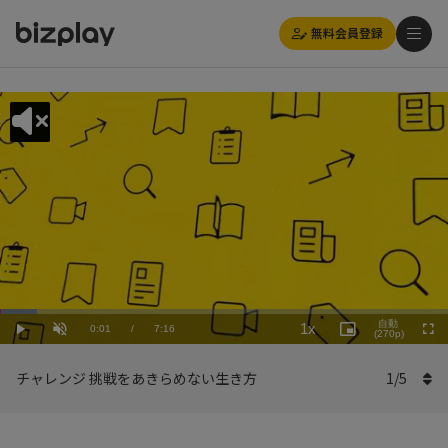
無料会員登録
Loaded
:
Playback
8.27%
自動
1x
Current
0:01
/
Duration
7:16
Rate
Play
Unmute
Picture-
(270p)
Full
in-
Picture
Time
チャレンジ 挑戦をあきらめない生き方
1
/
5