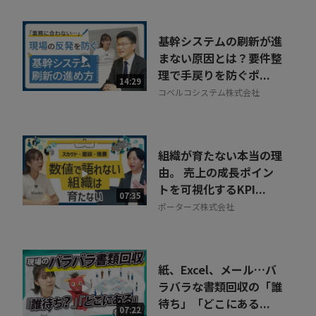
基幹システムの刷新が進
まない原因とは？要件整
理で手戻りを防ぐポ...
14:29
コベルコシステム株式会社
組織が育たない本当の理
由。 売上の成長ポイン
トを可視化するKPI...
07:35
ポーターズ株式会社
紙、Excel、メール…バ
ラバラな書類回収の「誰
待ち」「どこにある...
07:22