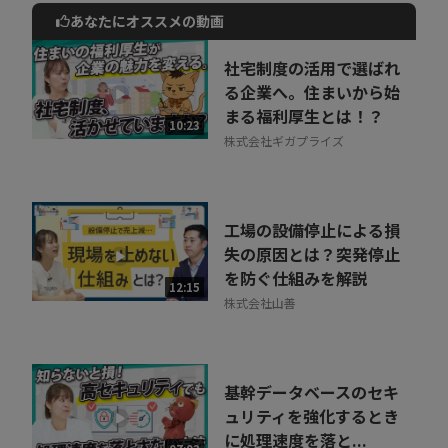
あなたにオススメの動画
動画でご紹介しているサービスについて
お気軽にご相談・ご質問いただけます！
社宅制度の活用で選ばれ
30秒でお申し込み可能
る企業へ。住まいから始
まる福利厚生とは！？
相談を希望する
10:23
無料
株式会社ギガプライズ
工場の設備停止による損
失の原因とは？突発停止
を防ぐ仕組みを解説
12:15
株式会社山善
基幹データベースのセキ
ュリティを強化するとき
に処理速度を落と...