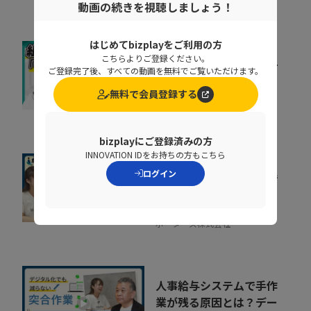
動画の続きを視聴しましょう！
はじめてbizplayをご利用の方
こちらよりご登録ください。
キャリア迷子を防ぐ！組
ご登録完了後、すべての動画を無料でご覧いただけます。
織をあげた「リスキリン
グ」のヒントとは
無料で会員登録する
07:07
株式会社ベネッセコーポレーシ
ョン
bizplayにご登録済みの方
INNOVATION IDをお持ちの方もこちら
組織が育たない本当の理
ログイン
由。 売上の成長ポイン
トを可視化するKPI...
07:35
ポーターズ株式会社
人事給与システムで手作
業が残る原因とは？デー