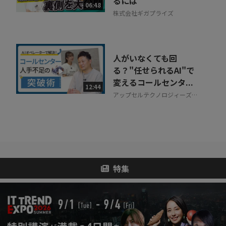
るには
06:48
株式会社ギガプライズ
人がいなくても回
る？"任せられるAI"で
変えるコールセンタ...
12:44
アップセルテクノロジィーズ株
式会社
特集