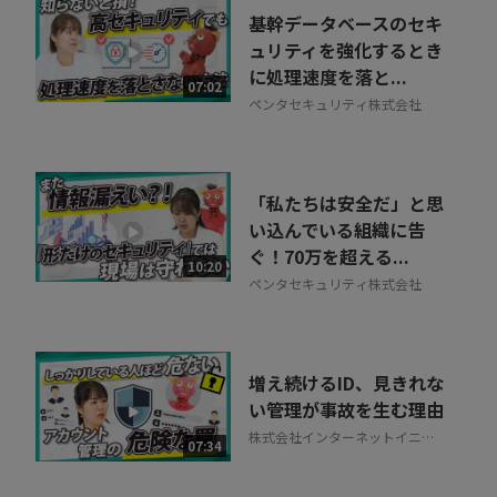
お気軽にご相談・ご質問いただけます！
基幹データベースのセキ
30秒でお申し込み可能
ュリティを強化するとき
に処理速度を落と...
相談を希望する
07:02
無料
ペンタセキュリティ株式会社
「私たちは安全だ」と思
い込んでいる組織に告
ぐ！70万を超える...
10:20
ペンタセキュリティ株式会社
増え続けるID、見きれな
い管理が事故を生む理由
株式会社インターネットイニシ
07:34
アティブ