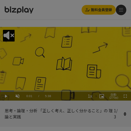
無料会員登録
Loaded
:
Playback
10.66%
自動
1x
Current
0:01
/
Duration
5:38
Rate
Play
Unmute
Picture-
(270p)
Full
in-
Picture
Time
思考・論理・分析 「正しく考え、正しく分かること」の 理
1
/
論と実践
3