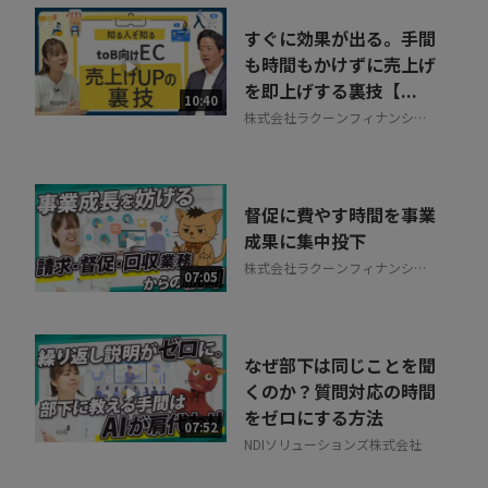
すぐに効果が出る。手間
も時間もかけずに売上げ
を即上げする裏技【...
10:40
株式会社ラクーンフィナンシャ
ル
督促に費やす時間を事業
成果に集中投下
株式会社ラクーンフィナンシャ
07:05
ル
なぜ部下は同じことを聞
くのか？質問対応の時間
をゼロにする方法
07:52
NDIソリューションズ株式会社