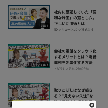
社内に蔓延していた「便
利な録画」の落とし穴。
正しい活用術とは
09:34
NDIソリューションズ株式会社
会社の電話をクラウド化
するメリットとは？電話
業務を効率化する方法
11:37
トビラシステムズ株式会社
取りこぼしはなぜ起き
る？“見えない失注”を
防ぐ営業の仕組み改革
07:20
株式会社シャノン