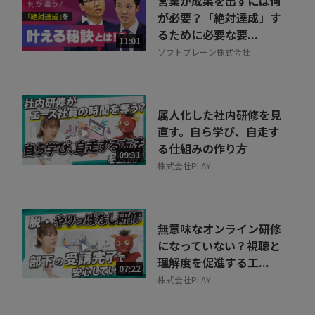
営業が成果を出すには何
が必要？「絶対達成」す
るために必要な要...
11:01
ソフトブレーン株式会社
属人化した社内研修を見
直す。自ら学び、自走す
る仕組みの作り方
09:31
株式会社PLAY
無意味なオンライン研修
になっていない？視聴と
理解度を促進する工...
07:22
株式会社PLAY