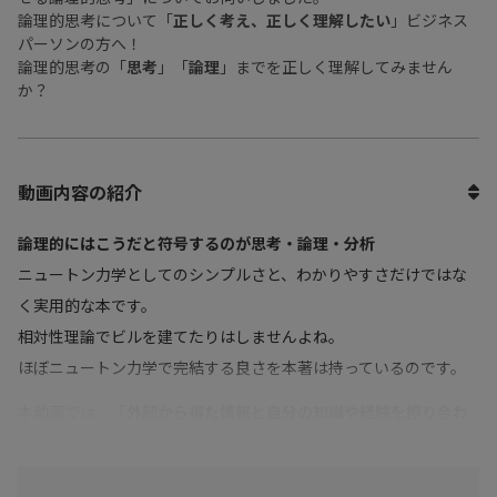
論理的思考について「
正しく考え、正しく理解したい
」ビジネス
パーソンの方へ！
論理的思考の「
思考
」「
論理
」までを正しく理解してみません
か？
動画内容の紹介
論理的にはこうだと符号するのが思考・論理・分析
ニュートン力学としてのシンプルさと、わかりやすさだけではな
く実用的な本です。
相対性理論でビルを建てたりはしませんよね。
ほぼニュートン力学で完結する良さを本著は持っているのです。
本動画では、「
外部から得た情報と自分の知識や経験を擦り合わ
せる論理的思考
」についてお伺いしました。
論理的思考について「
正しく考え、正しく理解したい
」ビジネス