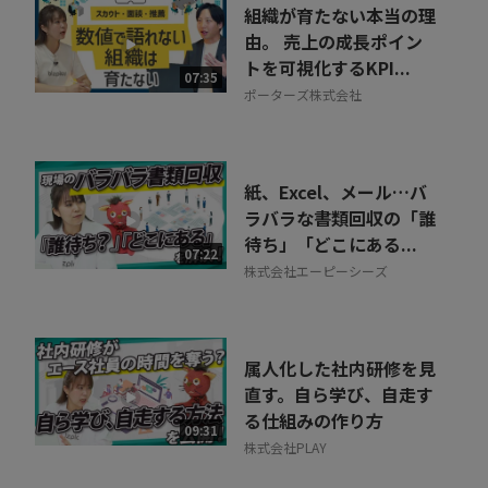
組織が育たない本当の理
由。 売上の成長ポイン
トを可視化するKPI...
07:35
ポーターズ株式会社
紙、Excel、メール…バ
ラバラな書類回収の「誰
待ち」「どこにある...
07:22
株式会社エーピーシーズ
属人化した社内研修を見
直す。自ら学び、自走す
る仕組みの作り方
09:31
株式会社PLAY