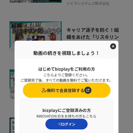
トビラシステムズ株式会社
キャリア迷子を防ぐ！組
織をあげた「リスキリン
グ」のヒントとは
07:07
株式会社ベネッセコーポレーシ
動画の続きを視聴しましょう！
ョン
はじめてbizplayをご利用の方
こちらよりご登録ください。
なぜ部下は同じことを聞
ご登録完了後、すべての動画を無料でご覧いただけます。
くのか？質問対応の時間
無料で会員登録する
をゼロにする方法
07:52
NDIソリューションズ株式会社
bizplayにご登録済みの方
INNOVATION IDをお持ちの方もこちら
ログイン
社内に蔓延していた「便