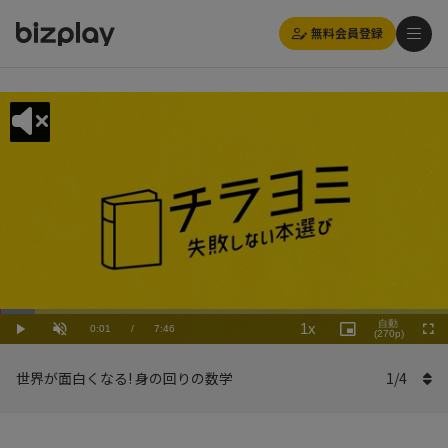
無料会員登録
Loaded
:
Playback
7.73%
自動
1x
Current
0:01
/
Duration
7:46
Rate
Play
Unmute
Picture-
(270p)
Full
in-
Picture
Time
世界が面白くなる! 身の回りの数学
1
/
4