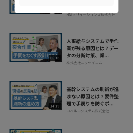
利な録画」の落とし穴。
正しい活用術とは
09:34
NDIソリューションズ株式会社
人事給与システムで手作
業が残る原因とは？デー
タの分断対策、業...
08:36
株式会社ニッセイコム
基幹システムの刷新が進
まない原因とは？要件整
理で手戻りを防ぐポ...
14:29
コベルコシステム株式会社