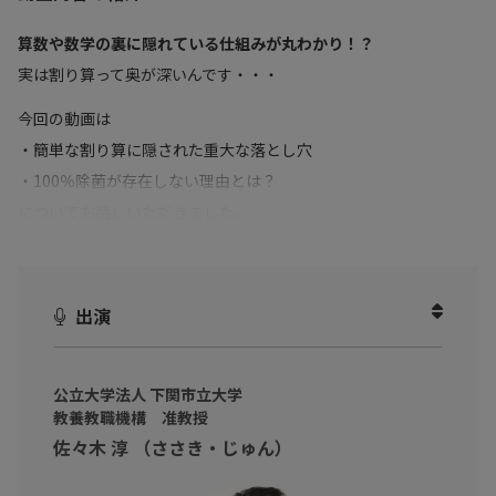
算数や数学の裏に隠れている仕組みが丸わかり！？
実は割り算って奥が深いんです・・・
今回の動画は
・簡単な割り算に隠された重大な落とし穴
・100％除菌が存在しない理由とは？
についてお話しいただきました。
数字に対して苦手意識を持っている
論理的思考力や、発想力を鍛えたい
出演
そんなビジネスパーソンに向けて
数学の理論や考え方を理解し、ビジネスとの共通点を見つけて、
仕事で応用できるようになりましょう！
公立大学法人 下関市立大学
教養教職機構 准教授
佐々木 淳 （ささき・じゅん）