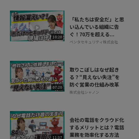
「私たちは安全だ」と思
い込んでいる組織に告
ぐ！70万を超える...
10:20
ペンタセキュリティ株式会社
取りこぼしはなぜ起き
る？“見えない失注”を
防ぐ営業の仕組み改革
07:20
株式会社シャノン
会社の電話をクラウド化
するメリットとは？電話
業務を効率化する方法
11:37