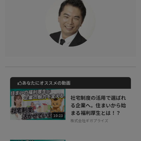
あなたにオススメの動画
動画でご紹介しているサービスについて
お気軽にご相談・ご質問いただけます！
社宅制度の活用で選ばれ
30秒でお申し込み可能
る企業へ。住まいから始
まる福利厚生とは！？
相談を希望する
10:23
無料
株式会社ギガプライズ