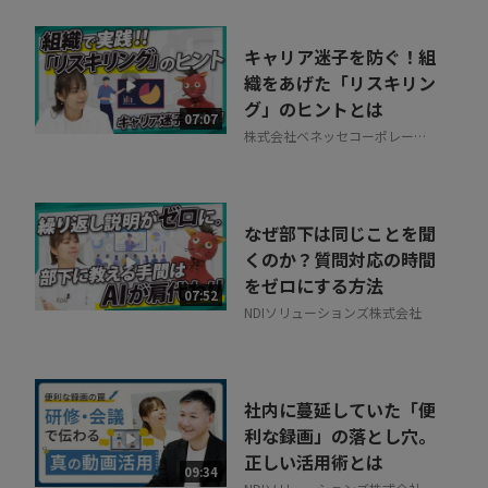
キャリア迷子を防ぐ！組
織をあげた「リスキリン
グ」のヒントとは
07:07
株式会社ベネッセコーポレーシ
ョン
なぜ部下は同じことを聞
くのか？質問対応の時間
をゼロにする方法
07:52
NDIソリューションズ株式会社
社内に蔓延していた「便
利な録画」の落とし穴。
正しい活用術とは
09:34