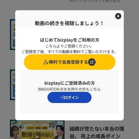
NDIソリューションズ株式会社
動画の続きを視聴しましょう！
人事給与システムで手作
業が残る原因とは？デー
はじめてbizplayをご利用の方
タの分断対策、業...
こちらよりご登録ください。
08:36
株式会社ニッセイコム
ご登録完了後、すべての動画を無料でご覧いただけます。
無料で会員登録する
基幹システムの刷新が進
bizplayにご登録済みの方
まない原因とは？要件整
INNOVATION IDをお持ちの方もこちら
理で手戻りを防ぐポ...
14:29
ログイン
コベルコシステム株式会社
組織が育たない本当の理
由。 売上の成長ポイン