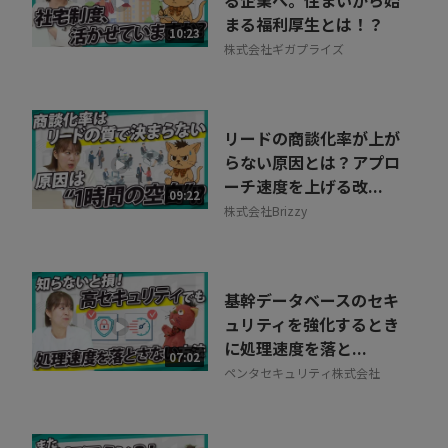
る企業へ。住まいから始
まる福利厚生とは！？
10:23
株式会社ギガプライズ
リードの商談化率が上が
らない原因とは？アプロ
ーチ速度を上げる改...
09:22
株式会社Brizzy
基幹データベースのセキ
ュリティを強化するとき
に処理速度を落と...
07:02
ペンタセキュリティ株式会社