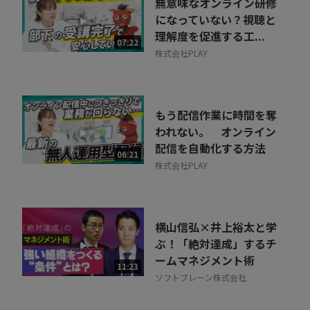
無意味なオンライン研修
になっていない？視聴と
理解度を促進する工...
07:22
株式会社PLAY
もう配信作業に時間を奪
われない。 オンライン
配信を自動化する方法
06:21
株式会社PLAY
横山信弘×井上裕太と学
ぶ！「絶対達成」するチ
ームマネジメント術
11:23
ソフトブレーン株式会社