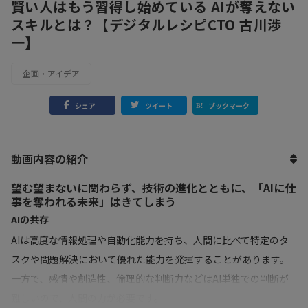
賢い人はもう習得し始めている AIが奪えない
スキルとは？【デジタルレシピCTO 古川渉
一】
企画・アイデア
シェア
ツイート
ブックマーク
動画内容の紹介
望む望まないに関わらず、技術の進化とともに、「AIに仕
事を奪われる未来」はきてしまう
AIの共存
AIは高度な情報処理や自動化能力を持ち、人間に比べて特定のタ
スクや問題解決において優れた能力を発揮することがあります。
一方で、感情や創造性、倫理的な判断力などはAI単独での判断が
難しいので、人間の力が必要です。