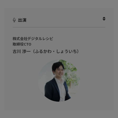
AIと共存するとはつまり、
相互に協力し合って、より良い社会や環
境を構築すること
です。
出演
そこで重要となるのが、
①AIを理解すること
と
②人間にしかでき
ない仕事（役割）を知る
ことです。
株式会社デジタルレシピ
本動画では、AIの深淵と題して、AIが不得意とする悪意や倫理観
取締役CTO
について、人間が何を知りどう対処するべきなのかを解説してい
古川 渉一（ふるかわ・しょういち）
ます。
そして最後に、人間にしかできない仕事（役割）をお伝えしま
す。
AIに仕事を奪われると怯えるのではなく、AIを活用した明るい未
来を創造しましょう！
〈実演講座〉chatGPTに営業資料作ってもらいました
では、AI
と一緒に仕事を進めるデモンストレーションを公開しています。