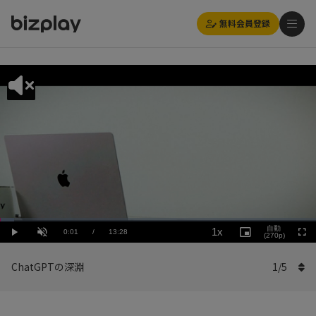
無料会員登録
Loaded
:
Playback
4.46%
自動
1x
Current
0:01
/
Duration
13:28
Rate
Play
Unmute
Picture-
(270p)
Full
in-
Picture
Time
ChatGPTの深淵
1
/
5