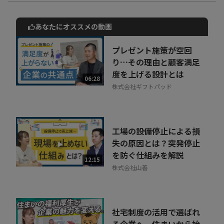
あなたにオススメの動画
動画でご紹介しているサービスについて
お気軽にご相談・ご質問いただけます！
プレゼント施策が空回
30秒でお申し込み可能
り…その理由と顧客満足
度を上げる設計とは
相談を希望する
06:28
無料
株式会社ギフトパッド
工場の設備停止による損
失の原因とは？突発停止
を防ぐ仕組みを解説
12:15
株式会社山善
社宅制度の活用で選ばれ