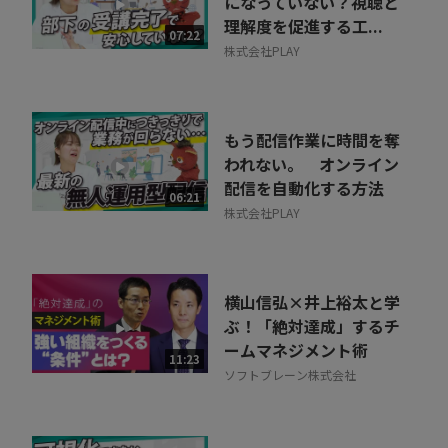
になっていない？視聴と
理解度を促進する工...
07:22
株式会社PLAY
もう配信作業に時間を奪
われない。 オンライン
配信を自動化する方法
06:21
株式会社PLAY
横山信弘×井上裕太と学
ぶ！「絶対達成」するチ
ームマネジメント術
11:23
ソフトブレーン株式会社