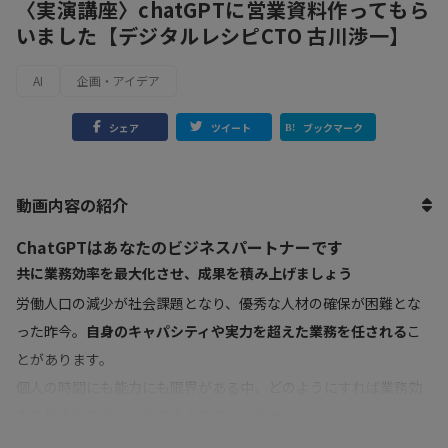
〈実演講座〉chatGPTに営業資料作ってもら
いました【デジタルレシピCTO 古川渉一】
AI
企画・アイデア
シェア
ツイート
ブックマーク
動画内容の紹介
ChatGPTはあなたのビジネスパートナーです
共に業務効率を最大化させ、成果を積み上げましょう
労働人口の減少が社会課題となり、優秀な人材の確保が困難とな
った昨今。
自身のキャパシティや実力を超えた業務を任される
こ
とがあります。
個人の時間にも能力にも限界がある中、どのようにすれば業務効
率を最大化することができるのでしょうか？
その答えが、
「AIとの共存」
です。そして、私たちが最も利用し