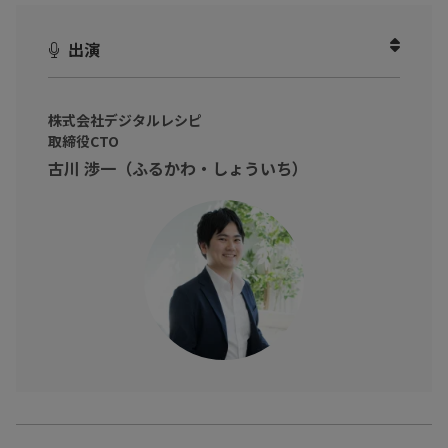
やすい身近なAIこそ、
chatGPT
です。
出演
chatGPTは、高度な情報処理能力を備えており、膨大なデータや
文献から的確な情報を引き出すことができます。
そのため、顧客サポート、キャッチコピーの創造、営業資料の作
株式会社デジタルレシピ
取締役CTO
成など、多岐にわたる用途に活用することができるのです。
古川 渉一（ふるかわ・しょういち）
例えば、この紹介文のキャッチコピーはchatGPTに提案されたも
のをアレンジして、30秒で作りました。
また、この紹介文自体、chatGPTの補助を受けながら書いたもの
です。
このデモンストレーション動画では、ChatGPTのパフォーマンス
と業務での活用例を事例を通じてご覧いただけます。
ビジネス環境においてどれほど有能なAIアシスタントであるか。
ぜひこの動画をご覧いただき、貢献度と可能性をご体感くださ
い。