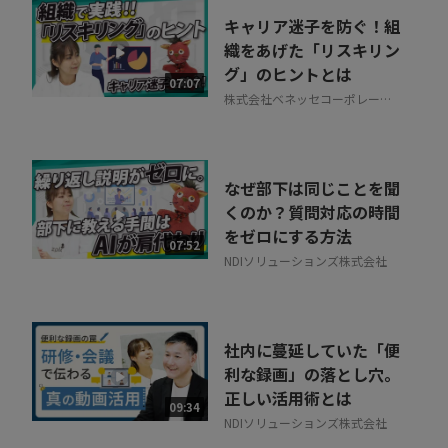
キャリア迷子を防ぐ！組
織をあげた「リスキリン
グ」のヒントとは
07:07
株式会社ベネッセコーポレーシ
ョン
なぜ部下は同じことを聞
くのか？質問対応の時間
をゼロにする方法
07:52
NDIソリューションズ株式会社
社内に蔓延していた「便
利な録画」の落とし穴。
正しい活用術とは
09:34
NDIソリューションズ株式会社