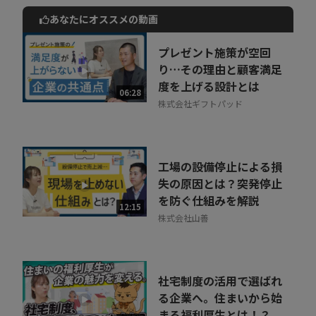
注意
あなたにオススメの動画
実際にChatGPTを業務で使ってみよう！と思い立っても、気軽に
動画でご紹介しているサービスについて
始めるにはリスクもあります。
お気軽にご相談・ご質問いただけます！
プレゼント施策が空回
何故なら、AIには苦手なことがあるからです。
30秒でお申し込み可能
り…その理由と顧客満足
ChatGPT／AIを利用する上での注意点は、こちらの動画でご紹介
度を上げる設計とは
相談を希望する
06:28
無料
しています。併せてご覧ください。
株式会社ギフトパッド
賢い人はもう習得し始めている AIが奪えないスキルとは？
工場の設備停止による損
失の原因とは？突発停止
を防ぐ仕組みを解説
12:15
株式会社山善
社宅制度の活用で選ばれ
る企業へ。住まいから始
まる福利厚生とは！？