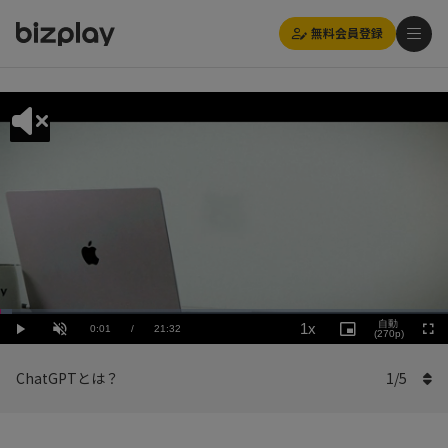
無料会員登録
Loaded
:
Playback
2.79%
自動
1x
Current
0:01
/
Duration
21:32
Rate
Play
Unmute
Picture-
(270p)
Full
in-
Picture
Time
ChatGPTとは？
1
/
5