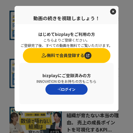
動画の続きを視聴しましょう！
人事給与システムで手作
業が残る原因とは？デー
タの分断対策、業...
はじめてbizplayをご利用の方
08:36
こちらよりご登録ください。
株式会社ニッセイコム
ご登録完了後、すべての動画を無料でご覧いただけます。
無料で会員登録する
基幹システムの刷新が進
まない原因とは？要件整
bizplayにご登録済みの方
理で手戻りを防ぐポ...
INNOVATION IDをお持ちの方もこちら
14:29
コベルコシステム株式会社
ログイン
組織が育たない本当の理
由。 売上の成長ポイン
トを可視化するKPI...
07:35