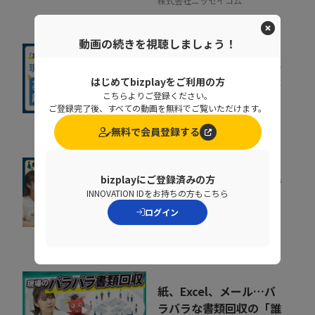
株式会社ニッセイコム
動画の続きを視聴しましょう！
基幹システムの刷新が進
まない原因とは？要件整
はじめてbizplayをご利用の方
理で手戻りを防ぐポ...
こちらよりご登録ください。
14:29
ご登録完了後、すべての動画を無料でご覧いただけます。
コベルコシステム株式会社
無料で会員登録する
組織が育たない本当の理
bizplayにご登録済みの方
由。 売上の成長ポイン
INNOVATION IDをお持ちの方もこちら
トを可視化するKPI...
ログイン
07:35
ポーターズ株式会社
紙、Excel、メール…バ
ラバラな書類回収の「誰