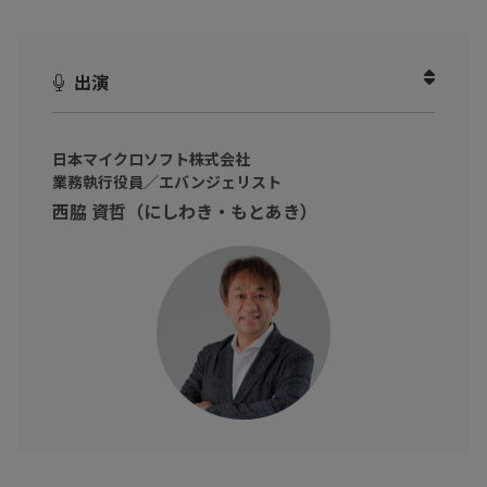
くりのコツを実技形式で教えていただきました。
見やすい色って何色まで？
出演
読みやすい文字サイズは？
何枚の資料がベストなの？
日本マイクロソフト株式会社
これまで、なんとなく・直感で作っていた資料を、論理的に見直
業務執行役員／エバンジェリスト
してみませんか？
西脇 資哲（にしわき・もとあき）