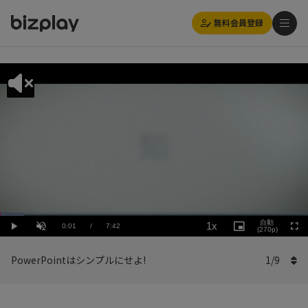
無料会員登録
Loaded
:
Playback
7.80%
自動
1x
Current
0:01
/
Duration
7:42
Rate
Play
Unmute
Picture-
(270p)
Full
in-
Picture
Time
PowerPointはシンプルにせよ!
1
/
9