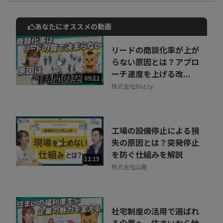
あなたにオススメの動画
動画でご紹介しているサービスについて
お気軽にご相談・ご質問いただけます！
リードの商談化率が上が
30秒でお申し込み可能
らない原因とは？アプロ
ーチ速度を上げる改...
相談を希望する
09:22
無料
株式会社Brizzy
工場の設備停止による損
失の原因とは？突発停止
を防ぐ仕組みを解説
12:15
株式会社山善
社宅制度の活用で選ばれ