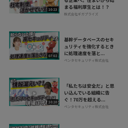
る企業へ。住まいから始
まる福利厚生とは！？
10:23
株式会社ギガプライズ
基幹データベースのセキ
ュリティを強化するとき
に処理速度を落と...
07:02
ペンタセキュリティ株式会社
「私たちは安全だ」と思
い込んでいる組織に告
ぐ！70万を超える...
10:20
ペンタセキュリティ株式会社