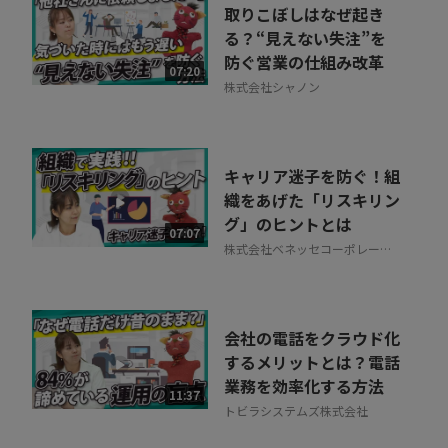
取りこぼしはなぜ起き
る？“見えない失注”を
防ぐ営業の仕組み改革
07:20
株式会社シャノン
キャリア迷子を防ぐ！組
織をあげた「リスキリン
グ」のヒントとは
07:07
株式会社ベネッセコーポレーシ
ョン
会社の電話をクラウド化
するメリットとは？電話
業務を効率化する方法
11:37
トビラシステムズ株式会社