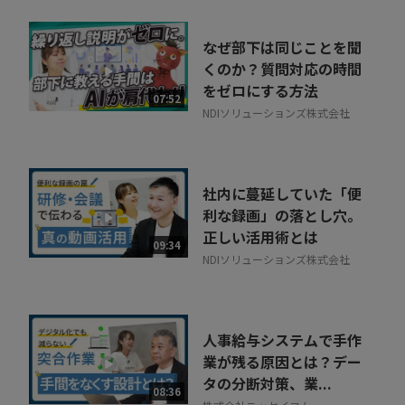
なぜ部下は同じことを聞
くのか？質問対応の時間
をゼロにする方法
07:52
NDIソリューションズ株式会社
社内に蔓延していた「便
利な録画」の落とし穴。
正しい活用術とは
09:34
NDIソリューションズ株式会社
人事給与システムで手作
業が残る原因とは？デー
タの分断対策、業...
08:36