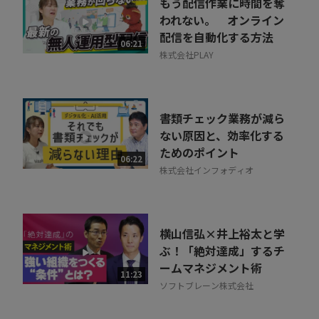
もう配信作業に時間を奪
われない。 オンライン
配信を自動化する方法
06:21
株式会社PLAY
書類チェック業務が減ら
ない原因と、効率化する
ためのポイント
06:22
株式会社インフォディオ
横山信弘×井上裕太と学
ぶ！「絶対達成」するチ
ームマネジメント術
11:23
ソフトブレーン株式会社