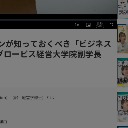
Playback
自動
1x
Rate
Picture-
(540p)
Fullscreen
in-
Picture
ソンが知っておくべき「ビジネス
グロービス経営大学院副学長
istration）（訳：経営学修士）とは
理由