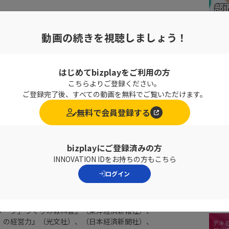
ビス
動画の続きを視聴しましょう！
(たくぼ・よしひこ)
学部卒業、学士(工学)、修士(工学)、博士(学術)
Dコース修了
はじめてbizplayをご利用の方
合研究所を経て現職
こちらよりご登録ください。
、上場企業、ベンチャー企業社外取締役等も務める
ご登録完了後、すべての動画を無料でご覧いただけます。
無料で会員登録する
力を鍛える』
力』（ダイヤモンド社）、
bizplayにご登録済みの方
補改訂版)』、
INNOVATION IDをお持ちの方もこちら
 キャリアをつくる技術と戦略』、
ログイン
BA グロービス流ビジネス基礎力10』、
の長寿企業はなぜ栄え続けるのか』、
ネジャーの教科書』
ワーク」づくりの教科書』（東洋経済新報社）、
」の経営力』（光文社）、（日本経済新聞社）、