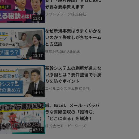
必要な要素教えます
ソフトブレーン株式会社
11:01
なぜ新規事業はうまくいかな
いのか？失敗しがちなチーム
と方法論
株式会社Sun Asterisk
13:17
基幹システムの刷新が進まな
い原因とは？要件整理で手戻
りを防ぐポイント
コベルコシステム株式会社
14:29
紙、Excel、メール…バラバ
ラな書類回収の「誰待ち」
「どこにある」を解決！
株式会社エーピーシーズ
07:22