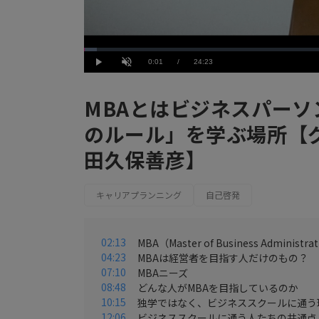
Loaded
:
2.46%
Current
0:01
/
Duration
24:23
Play
Unmute
Time
MBAとはビジネスパー
のルール」を学ぶ場所【
田久保善彦】
キャリアプランニング
自己啓発
02:13
MBA（Master of Business Admin
04:23
MBAは経営者を目指す人だけのもの？
07:10
MBAニーズ
08:48
どんな人がMBAを目指しているのか
10:15
独学ではなく、ビジネススクールに通う
12:06
ビジネススクールに通う人たちの共通点