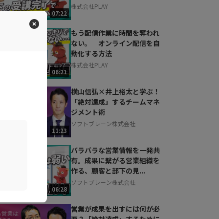
株式会社PLAY
07:22
もう配信作業に時間を奪われ
ない。 オンライン配信を自
動化する方法
株式会社PLAY
06:21
横山信弘×井上裕太と学ぶ！
「絶対達成」するチームマネ
ジメント術
ソフトブレーン株式会社
11:23
バラバラな営業情報を一発共
有。成果に繋がる営業組織を
作る、顧客と部下の見...
ソフトブレーン株式会社
06:28
営業が成果を出すには何が必
要？「絶対達成」するために