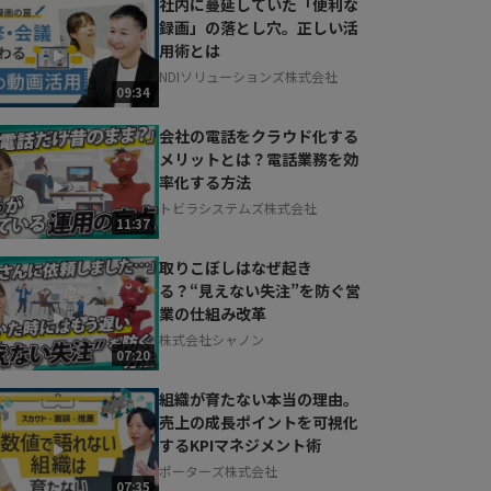
社内に蔓延していた「便利な
録画」の落とし穴。正しい活
用術とは
NDIソリューションズ株式会社
09:34
会社の電話をクラウド化する
メリットとは？電話業務を効
率化する方法
トビラシステムズ株式会社
11:37
取りこぼしはなぜ起き
る？“見えない失注”を防ぐ営
業の仕組み改革
株式会社シャノン
07:20
組織が育たない本当の理由。
売上の成長ポイントを可視化
するKPIマネジメント術
ポーターズ株式会社
07:35