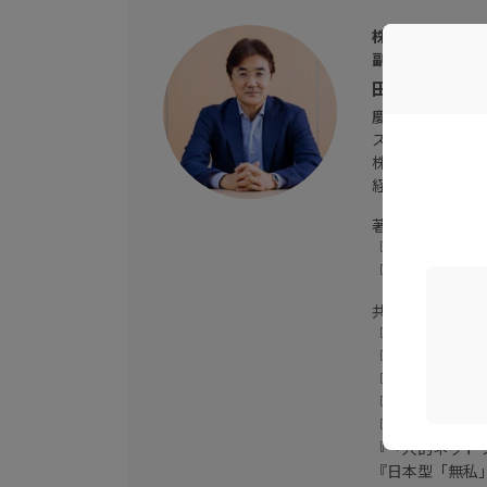
株式会社グロー
副学長
田久保 善彦 
慶應義塾大学理工
スイスIMD PE
株式会社三菱総
経済同友会幹事
著書に
『ビジネス数字
『社内を動かす
共著に
『志を育てる(増
『グロービス流
『27歳からのM
『創業三〇〇年
『これからのマ
『「人的ネット
『日本型「無私