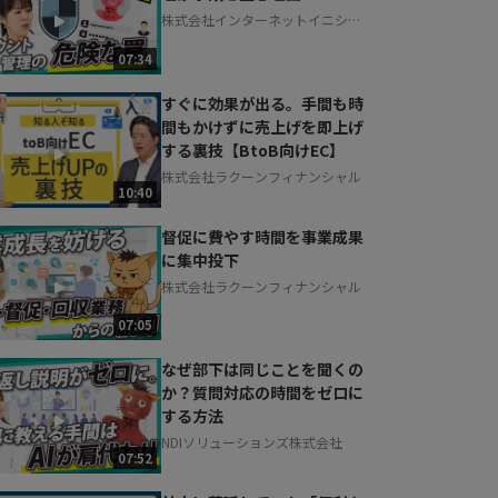
株式会社インターネットイニシア
ティブ
07:34
すぐに効果が出る。手間も時
間もかけずに売上げを即上げ
する裏技【BtoB向けEC】
株式会社ラクーンフィナンシャル
10:40
督促に費やす時間を事業成果
に集中投下
株式会社ラクーンフィナンシャル
07:05
なぜ部下は同じことを聞くの
か？質問対応の時間をゼロに
する方法
NDIソリューションズ株式会社
07:52