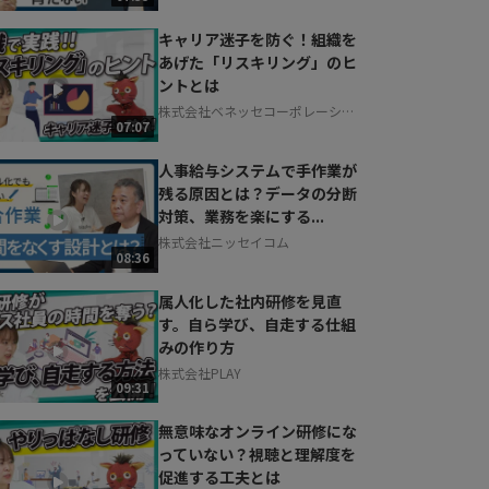
キャリア迷子を防ぐ！組織を
あげた「リスキリング」のヒ
ントとは
株式会社ベネッセコーポレーショ
07:07
ン
人事給与システムで手作業が
残る原因とは？データの分断
対策、業務を楽にする...
株式会社ニッセイコム
08:36
属人化した社内研修を見直
す。自ら学び、自走する仕組
みの作り方
株式会社PLAY
09:31
無意味なオンライン研修にな
っていない？視聴と理解度を
促進する工夫とは