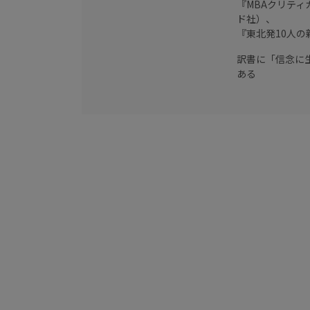
『MBAクリテ
ド社）、
『東北発10人
訳書に「信念に
ある