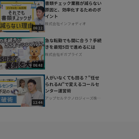
書類チェック業務が減らない
原因と、効率化するためのポ
イント
株式会社インフォディオ
06:22
急な転勤でも間に合う？手続
きを最短5日で進めるには
株式会社ギガプライズ
06:48
人がいなくても回る？"任せ
られるAI"で変えるコールセ
ンター運営術
アップセルテクノロジィーズ株式
12:44
会社