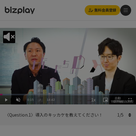
無料会員登録
Loaded
:
Playback
7.49%
自動
1x
Current
0:15
/
Duration
14:42
Rate
Play
Unmute
Picture-
(270p)
Full
in-
Picture
Time
〈Question.1〉導入のキッカケを教えてください！
1
/
5