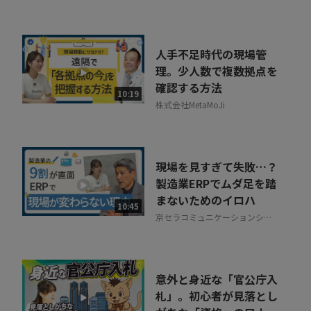
人手不足時代の現場管
理。少人数で複数拠点を
確認する方法
10:19
株式会社MetaMoJi
現場を見すぎて失敗…？
製造業ERPでムダ足を踏
まないためのイロハ
10:45
京セラコミュニケーションシス
テム株式会社
意外と身近な「官公庁入
札」。初心者が見落とし