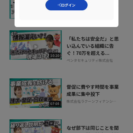
い管理が事故を生む理由
ログイン
株式会社インターネットイニシ
07:34
アティブ
「私たちは安全だ」と思
い込んでいる組織に告
ぐ！70万を超える...
10:20
ペンタセキュリティ株式会社
督促に費やす時間を事業
成果に集中投下
株式会社ラクーンフィナンシャ
07:05
ル
なぜ部下は同じことを聞