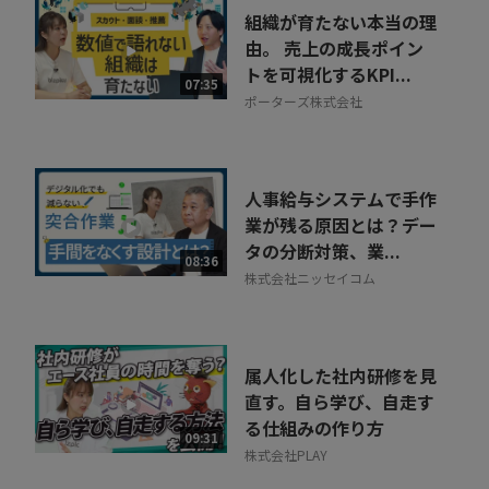
組織が育たない本当の理
由。 売上の成長ポイン
トを可視化するKPI...
07:35
ポーターズ株式会社
人事給与システムで手作
業が残る原因とは？デー
タの分断対策、業...
08:36
株式会社ニッセイコム
属人化した社内研修を見
直す。自ら学び、自走す
る仕組みの作り方
09:31
株式会社PLAY