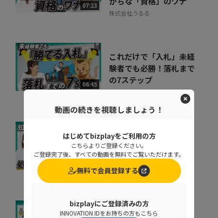
がちな「資格」のワナ
07:23
株式会社うるる
これだけで「入札」未経
験者でも必勝！落札まで
の7ステップ
06:45
株式会社うるる
動画の続きを視聴しましょう！
基幹データベースのセキ
はじめてbizplayをご利用の方
こちらよりご登録ください。
ュリティを強化するとき
ご登録完了後、すべての動画を無料でご覧いただけます。
に処理速度を落と...
07:02
無料で会員登録する
ペンタセキュリティ株式会社
bizplayにご登録済みの方
増え続けるID、見きれな
INNOVATION IDをお持ちの方もこちら