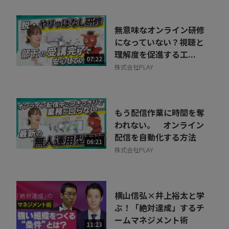
無意味なオンライン研修
になっていない？視聴と
理解度を促進する工...
07:22
株式会社PLAY
もう配信作業に時間を奪
われない。 オンライン
配信を自動化する方法
06:21
株式会社PLAY
横山信弘×井上裕太と学
ぶ！「絶対達成」するチ
ームマネジメント術
11:23