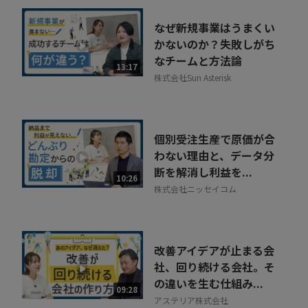
なぜ新規事業はうまくい
かないのか？失敗しがち
なチームと方法論
13:17
株式会社Sun Asterisk
個別受注生産で原価が合
わない理由と、データ分
断を解消し利益を...
10:26
株式会社ニッセイコム
改善アイデアが止まる会
社、回り続ける会社。そ
の違いを生む仕組み...
09:28
アステリア株式会社