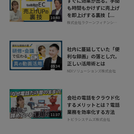
すぐに効果が出る。手間
30秒でお申し込み可能
も時間もかけずに売上げ
を即上げする裏技【...
相談を希望する
10:40
無料
株式会社ラクーンフィナンシャ
ル
社内に蔓延していた「便
利な録画」の落とし穴。
正しい活用術とは
09:34
NDIソリューションズ株式会社
会社の電話をクラウド化
するメリットとは？電話
業務を効率化する方法
11:37
トビラシステムズ株式会社