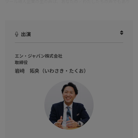
ツール導入企業の生の声は、あなたの／わたしたちの声でもあり
ます。
《発見》
「あ、この課題はわたしたちと同じだ！」
《学び》
「なるほど、こうやって浸透させればいいのか」
出演
《希望》
「ツールを導入したら、わたしたちの未来が変わるか
もしれない！」
エン・ジャパン株式会社
今回は、 弁護士監修の電子契約サービス「クラウドサイン」
取締役
を利用している エン・ジャパン株式会社様 にインタビューさ
岩﨑 拓央（いわさき・たくお）
せていただきました。
５年間で売り上げを4倍にするには、営業の生産性を上げるしかな
い！ エン・ジャパン株式会社様 は、どのようなマインドで
「クラウドサイン」を利用しているのでしょうか？
また、本企画では、ツールベンダーである企業様もお呼びして、
我々スタッフがツール導入企業様へインタビューする様子を、こ
っそりモニタリングしていただきます。