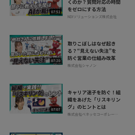
くのか？質問対応の時間
をゼロにする方法
07:52
NDIソリューションズ株式会社
取りこぼしはなぜ起き
る？“見えない失注”を
防ぐ営業の仕組み改革
07:20
株式会社シャノン
キャリア迷子を防ぐ！組
織をあげた「リスキリン
グ」のヒントとは
07:07
株式会社ベネッセコーポレーシ
ョン