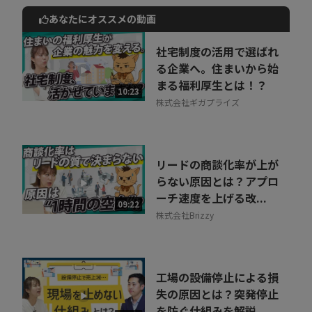
あなたにオススメの動画
動画でご紹介しているサービスについて
お気軽にご相談・ご質問いただけます！
社宅制度の活用で選ばれ
30秒でお申し込み可能
る企業へ。住まいから始
まる福利厚生とは！？
相談を希望する
10:23
無料
株式会社ギガプライズ
リードの商談化率が上が
らない原因とは？アプロ
ーチ速度を上げる改...
09:22
株式会社Brizzy
工場の設備停止による損
失の原因とは？突発停止
を防ぐ仕組みを解説