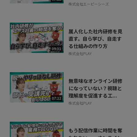
株式会社エーピーシーズ
属人化した社内研修を見
直す。自ら学び、自走す
る仕組みの作り方
09:31
株式会社PLAY
無意味なオンライン研修
になっていない？視聴と
理解度を促進する工...
07:22
株式会社PLAY
もう配信作業に時間を奪