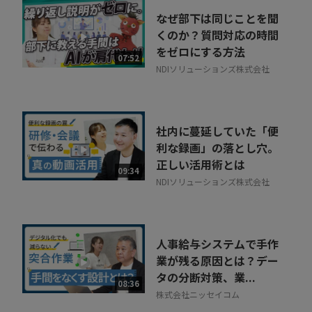
なぜ部下は同じことを聞
くのか？質問対応の時間
をゼロにする方法
07:52
NDIソリューションズ株式会社
社内に蔓延していた「便
利な録画」の落とし穴。
正しい活用術とは
09:34
NDIソリューションズ株式会社
人事給与システムで手作
業が残る原因とは？デー
タの分断対策、業...
08:36
株式会社ニッセイコム