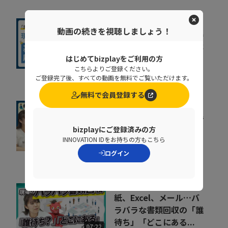
動画の続きを視聴しましょう！
基幹システムの刷新が進
まない原因とは？要件整
理で手戻りを防ぐポ...
はじめてbizplayをご利用の方
14:29
こちらよりご登録ください。
コベルコシステム株式会社
ご登録完了後、すべての動画を無料でご覧いただけます。
無料で会員登録する
組織が育たない本当の理
由。 売上の成長ポイン
bizplayにご登録済みの方
トを可視化するKPI...
INNOVATION IDをお持ちの方もこちら
07:35
ポーターズ株式会社
ログイン
紙、Excel、メール…バ
ラバラな書類回収の「誰
待ち」「どこにある...
07:22