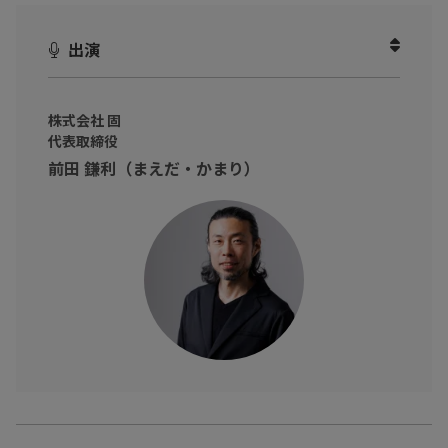
ることに気づくはずです。
(病院で、薬を処方してもらうために症状を伝えるなど)
出演
そこで、書家でもありプレゼンテーションクリエイターの、
前田 鎌利 氏をお招きして、
株式会社 固
『「伝わる」プレゼンのポイントやあがり症を克服する方法 』を
代表取締役
お伺いしました。
前田 鎌利（まえだ・かまり）
プレゼンを磨きたい方、苦手意識のある方に、必見の動画になっ
ています。
「"
未来のイメージはポジティブなものにする
"」