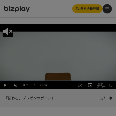
無料会員登録
Loaded
:
Playback
2.85%
自動
1x
Current
0:01
/
Duration
21:06
Rate
Play
Unmute
Picture-
(270p)
Full
in-
Picture
Time
「伝わる」プレゼンのポイント
1
/
7