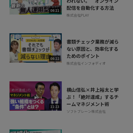
われない。 オンライン
配信を自動化する方法
06:21
株式会社PLAY
書類チェック業務が減ら
ない原因と、効率化する
ためのポイント
06:22
株式会社インフォディオ
横山信弘×井上裕太と学
ぶ！「絶対達成」するチ
ームマネジメント術
11:23
ソフトブレーン株式会社