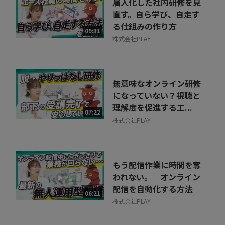
属人化した社内研修を見
直す。自ら学び、自走す
る仕組みの作り方
09:31
株式会社PLAY
無意味なオンライン研修
になっていない？視聴と
理解度を促進する工...
07:22
株式会社PLAY
もう配信作業に時間を奪
われない。 オンライン
配信を自動化する方法
06:21
株式会社PLAY