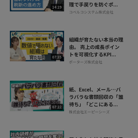
理で手戻りを防ぐポ...
14:29
コベルコシステム株式会社
組織が育たない本当の理
由。 売上の成長ポイン
トを可視化するKPI...
07:35
ポーターズ株式会社
紙、Excel、メール…バ
ラバラな書類回収の「誰
待ち」「どこにある...
07:22
株式会社エーピーシーズ