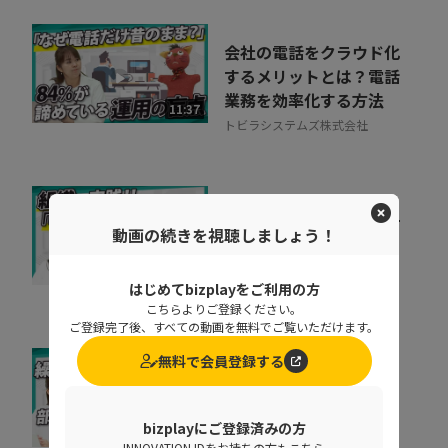
会社の電話をクラウド化
するメリットとは？電話
業務を効率化する方法
11:37
トビラシステムズ株式会社
キャリア迷子を防ぐ！組
動画の続きを視聴しましょう！
織をあげた「リスキリン
グ」のヒントとは
07:07
株式会社ベネッセコーポレーシ
はじめてbizplayをご利用の方
ョン
こちらよりご登録ください。
ご登録完了後、すべての動画を無料でご覧いただけます。
無料で会員登録する
なぜ部下は同じことを聞
くのか？質問対応の時間
をゼロにする方法
bizplayにご登録済みの方
07:52
INNOVATION IDをお持ちの方もこちら