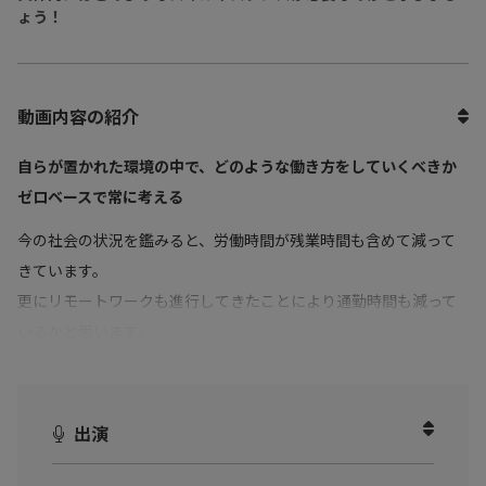
ょう！
動画内容の紹介
自らが置かれた環境の中で、どのような働き方をしていくべきか
ゼロベースで常に考える
今の社会の状況を鑑みると、労働時間が残業時間も含めて減って
きています。
更にリモートワークも進行してきたことにより通勤時間も減って
いるかと思います。
今、何が起こっているのかというとプライベートの時間が増えて
いるのです。
出演
増えたプライベートの時間で何をするのかが重要
だと著者は言い
ます