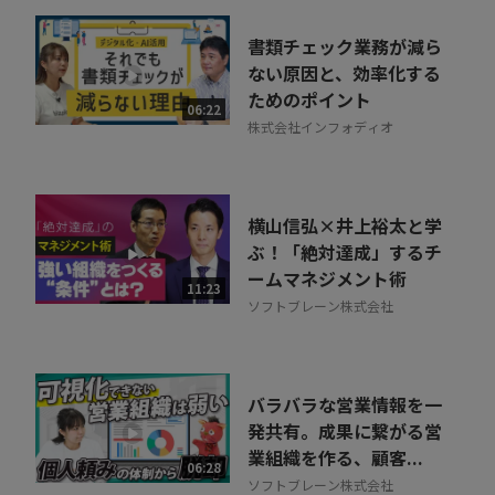
書類チェック業務が減ら
ない原因と、効率化する
ためのポイント
06:22
株式会社インフォディオ
横山信弘×井上裕太と学
ぶ！「絶対達成」するチ
ームマネジメント術
11:23
ソフトブレーン株式会社
バラバラな営業情報を一
発共有。成果に繋がる営
業組織を作る、顧客...
06:28
ソフトブレーン株式会社