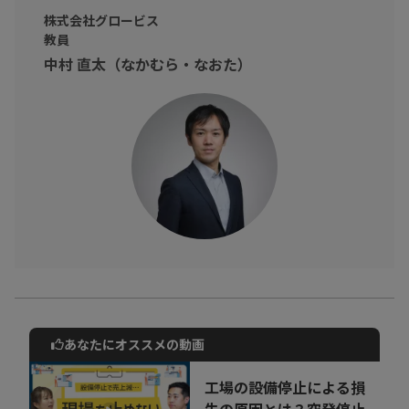
本動画では、「
時代と共に
「
働き方
」
は進化する
」「
入社1年目か
株式会社グロービス
教員
ら身につけたい
「
Will
」
の力とは?
」を解説いただきました。
中村 直太（なかむら・なおた）
入社1年目の方、新人教育担当の方、ビジネスの基本を学び直した
い方など
新時代を生きるビジネスパーソンとして意識すべきことは何か、
不安と疑問をもっている方へ！
時代の変化に伴い、現在はどのような働き方が考えられるのか時
代背景とともに理解し、
また、具体的にはどのようなスキルやスタンスが必要なのかを学
びましょう！
あなたにオススメの動画
動画でご紹介しているサービスについて
お気軽にご相談・ご質問いただけます！
工場の設備停止による損
30秒でお申し込み可能
失の原因とは？突発停止