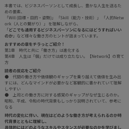
本書では、ビジネスパーソンとして成長し、豊かな人生を送るた
めの要素、
「Will (目標・目的・姿勢)」 「Skill（能力・技術）」 「人的Netw
ork（人との繋がり）」 を理解しながら、
「
どこでも通用するビジネスパーソンになるにはどうすればいい
のか
」など様々な働き方のヒントが詰まっています。
おすすめの章をチラっとご紹介！
第1章 時代と共に「働き方」は進化する
第4章 人生は「個」だけでは成り立たない。【Network】の育て
方
読者の反応をご紹介
● 代間の働き方や価値観のギャップを乗り越えて価値を生み出
すには、どんなマインドが必要かなど客観的に書かれていて理解
しやすい
● 上司との働き方に対する感覚のギャップがなぜ生じるのか。
昭和、平成、令和の時代背景もしっかり説明されていて、参考に
なる
時代の変化に伴い、現在はどのような働き方が考えられるのか時
代背景とともに理解し、
具体的にはどのようなスキルやスタンスが必要なのかを学びまし