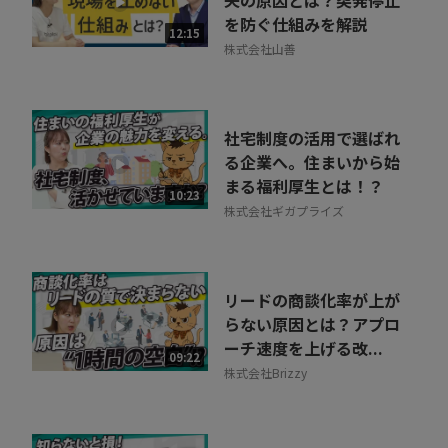
を防ぐ仕組みを解説
相談を希望する
12:15
無料
株式会社山善
社宅制度の活用で選ばれ
る企業へ。住まいから始
まる福利厚生とは！？
10:23
株式会社ギガプライズ
リードの商談化率が上が
らない原因とは？アプロ
ーチ速度を上げる改...
09:22
株式会社Brizzy