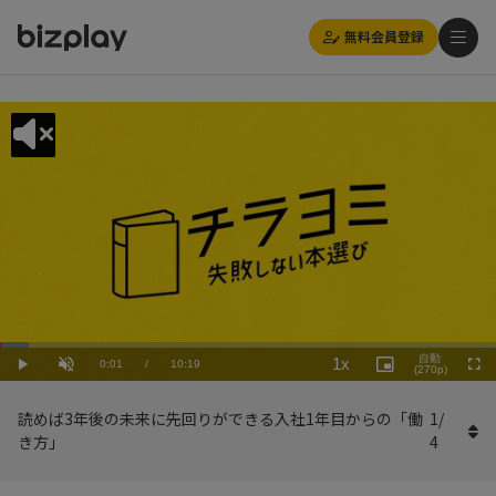
無料会員登録
Loaded
:
Playback
5.82%
自動
1x
Current
0:01
/
Duration
10:19
Rate
Play
Unmute
Picture-
(270p)
Full
in-
Picture
Time
読めば3年後の未来に先回りができる入社1年目からの「働
1
/
き方」
4