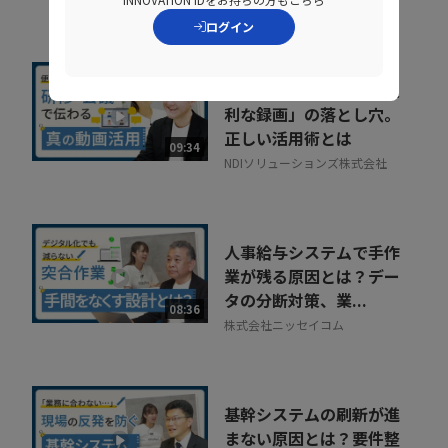
NDIソリューションズ株式会社
ログイン
社内に蔓延していた「便
利な録画」の落とし穴。
正しい活用術とは
09:34
NDIソリューションズ株式会社
人事給与システムで手作
業が残る原因とは？デー
タの分断対策、業...
08:36
株式会社ニッセイコム
基幹システムの刷新が進
まない原因とは？要件整