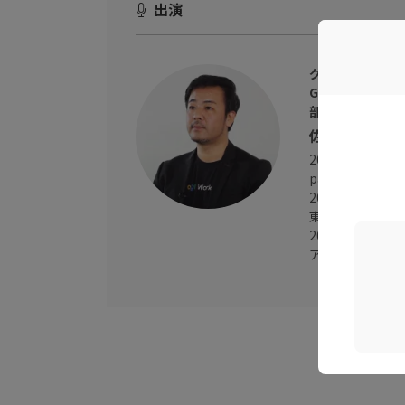
出演
グーグル・クラ
Google Wo
部長
佐藤 芳樹（さ
2012 年に Go
pace のセール
2016 年より Go
東南アジアの Goo
2019 年よりアジ
アリング部門を