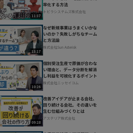
率化する方法
トビラシステムズ株式会社
11:37
なぜ新規事業はうまくいかな
いのか？失敗しがちなチーム
と方法論
株式会社Sun Asterisk
13:17
個別受注生産で原価が合わな
い理由と、データ分断を解消
し利益を可視化するポイント
株式会社ニッセイコム
10:26
改善アイデアが止まる会社、
回り続ける会社。その違いを
生む仕組みづくりとは
アステリア株式会社
09:28