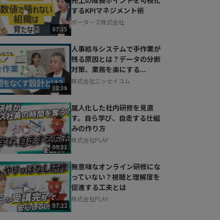
するKPIマネジメント術
ポーターズ株式会社
07:35
人事給与システムで手作業が
残る原因とは？データの分断
対策、業務を楽にする...
株式会社ニッセイコム
08:36
属人化した社内研修を見直
す。自ら学び、自走する仕組
みの作り方
株式会社PLAY
09:31
無意味なオンライン研修にな
っていない？視聴と理解度を
促進する工夫とは
株式会社PLAY
07:22