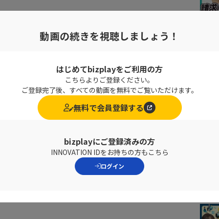
動画の続きを視聴しましょう！
ウド・ジャパン合同会社
rkspace カスタマー エンジニアリング アジア太平洋地域 統括本
はじめてbizplayをご利用の方
とう・よしき）
こちらよりご登録ください。
ogle 日本法人に入社後、中堅・中小企業向けの Google Works
ご登録完了後、すべての動画を無料でご覧いただけます。
ス マネージャーを経て
無料で会員登録する
ogle Aisa Pacific（シンガポール本社）に転籍
gle Cloud Platform ビジネスの立ち上げに携わった後、
ア太平洋地域の Google Workspace のカスタマーエンジニ
統括
bizplayにご登録済みの方
INNOVATION IDをお持ちの方もこちら
ログイン