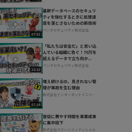
基幹データベースのセキュリ
ティを強化するときに処理速
度を落とさないための新技術
ペンタセキュリティ株式会社
07:02
「私たちは安全だ」と思い込
んでいる組織に告ぐ！70万を
超えるデータで立ち向か...
ペンタセキュリティ株式会社
10:20
増え続けるID、見きれない管
理が事故を生む理由
株式会社インターネットイニシア
ティブ
07:34
督促に費やす時間を事業成果
に集中投下
株式会社ラクーンフィナンシャル