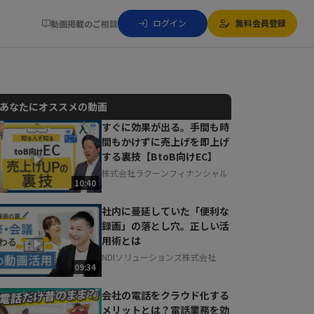
ログイン
無料会員登録
動画掲載のご相談
あなたにオススメの動画
すぐに効果が出る。手間も時
間もかけずに売上げを即上げ
動画でご紹介しているサービスについて
する裏技【BtoB向けEC】
お気軽にご相談・ご質問いただけます！
株式会社ラクーンフィナンシャル
30秒でお申し込み可能
10:40
相談を希望する
無料
社内に蔓延していた「便利な
録画」の落とし穴。正しい活
用術とは
NDIソリューションズ株式会社
09:34
会社の電話をクラウド化する
メリットとは？電話業務を効