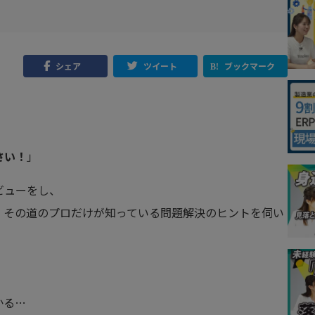
シェア
ツイート
ブックマーク
さい！
」
ビューをし、
、その道のプロだけが知っている問題解決のヒントを伺い
かる…