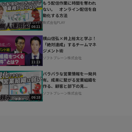
もう配信作業に時間を奪われ
ない。 オンライン配信を自
動化する方法
株式会社PLAY
06:21
横山信弘×井上裕太と学ぶ！
「絶対達成」するチームマネ
ジメント術
ソフトブレーン株式会社
11:23
バラバラな営業情報を一発共
有。成果に繋がる営業組織を
作る、顧客と部下の見...
ソフトブレーン株式会社
06:28