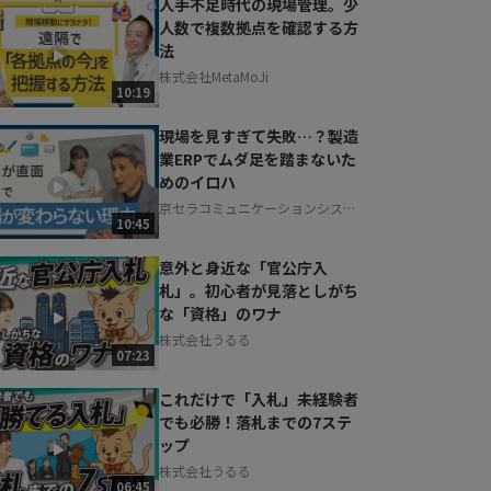
人手不足時代の現場管理。少
人数で複数拠点を確認する方
法
株式会社MetaMoJi
10:19
現場を見すぎて失敗…？製造
業ERPでムダ足を踏まないた
めのイロハ
京セラコミュニケーションシステ
10:45
ム株式会社
意外と身近な「官公庁入
札」。初心者が見落としがち
な「資格」のワナ
株式会社うるる
07:23
これだけで「入札」未経験者
でも必勝！落札までの7ステ
ップ
株式会社うるる
06:45