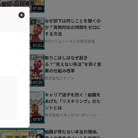
07:05
なぜ部下は同じことを聞くの
か？質問対応の時間をゼロに
する方法
NDIソリューションズ株式会社
07:52
取りこぼしはなぜ起き
る？“見えない失注”を防ぐ営
業の仕組み改革
株式会社シャノン
07:20
キャリア迷子を防ぐ！組織を
あげた「リスキリング」のヒ
ントとは
株式会社ベネッセコーポレーショ
07:07
ン
組織が育たない本当の理由。
売上の成長ポイントを可視化