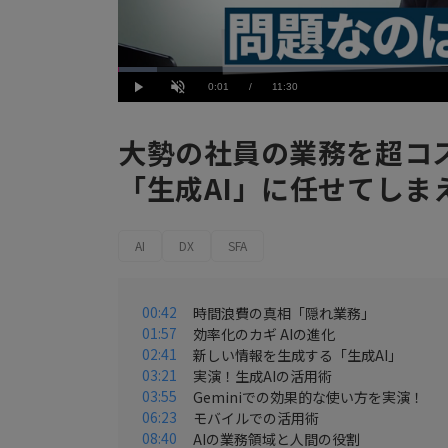
Loaded
:
5.22%
Current
0:01
/
Duration
11:30
Play
Unmute
Time
大勢の社員の業務を超コ
「生成AI」に任せてしま
AI
DX
SFA
00:42
時間浪費の真相「隠れ業務」
01:57
効率化のカギ AIの進化
02:41
新しい情報を生成する「生成AI」
03:21
実演！生成AIの活用術
03:55
Geminiでの効果的な使い方を実演！
06:23
モバイルでの活用術
08:40
AIの業務領域と人間の役割