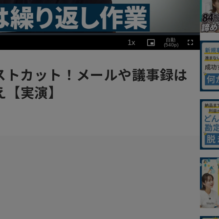
Playback
自動
1x
Rate
Picture-
(540p)
Fullscreen
in-
Picture
ストカット！メールや議事録は
え【実演】