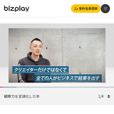
無料会員登録
Loaded
:
Playback
自動
14.34%
1x
Current
0:08
/
Duration
5:35
Rate
Pause
Unmute
Picture-
(270p)
Full
観察力を言語化した本
in-
1
/
4
Picture
Time