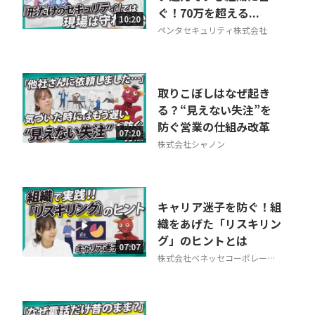
ぐ！70万を超える...
10:20
ペンタセキュリティ株式会社
取りこぼしはなぜ起き
る？“見えない失注”を
防ぐ営業の仕組み改革
07:20
株式会社シャノン
キャリア迷子を防ぐ！組
織をあげた「リスキリン
グ」のヒントとは
07:07
株式会社ベネッセコーポレーシ
ョン