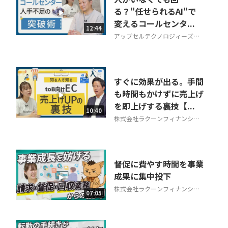
る？"任せられるAI"で
変えるコールセンタ...
12:44
アップセルテクノロジィーズ株
式会社
すぐに効果が出る。手間
も時間もかけずに売上げ
を即上げする裏技【...
10:40
株式会社ラクーンフィナンシャ
ル
督促に費やす時間を事業
成果に集中投下
株式会社ラクーンフィナンシャ
07:05
ル