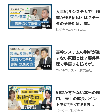
人事給与システムで手作
業が残る原因とは？デー
タの分断対策、業...
08:36
株式会社ニッセイコム
基幹システムの刷新が進
まない原因とは？要件整
理で手戻りを防ぐポ...
14:29
コベルコシステム株式会社
組織が育たない本当の理
由。 売上の成長ポイン
トを可視化するKPI...
07:35
ポーターズ株式会社