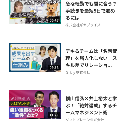
急な転勤でも間に合う？
手続きを最短5日で進め
るには
06:48
株式会社ギガプライズ
デキるチームは「名刺管
理」を属人化しない。ス
キル差でリレーショ...
09:38
Ｓｋｙ株式会社
横山信弘×井上裕太と学
ぶ！「絶対達成」するチ
ームマネジメント術
11:23
ソフトブレーン株式会社