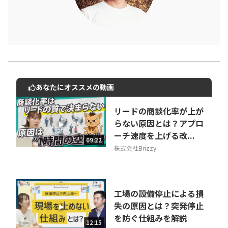
あなたにオススメの動画
動画でご紹介しているサービスについて
お気軽にご相談・ご質問いただけます！
リードの商談化率が上が
30秒でお申し込み可能
らない原因とは？アプロ
ーチ速度を上げる改...
相談を希望する
09:22
無料
株式会社Brizzy
工場の設備停止による損
失の原因とは？突発停止
を防ぐ仕組みを解説
12:15