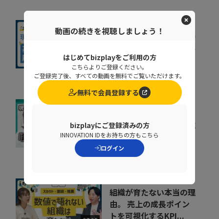
動画の続きを視聴しましょう！
基幹システムの刷新が進
まない原因とは？要件整
理で手戻りを防ぐポ...
はじめてbizplayをご利用の方
14:29
こちらよりご登録ください。
コベルコシステム株式会社
ご登録完了後、すべての動画を無料でご覧いただけます。
無料で会員登録する
紙、Excel、メール…バ
ラバラな書類回収の「誰
bizplayにご登録済みの方
INNOVATION IDをお持ちの方もこちら
待ち」「どこにある...
07:22
ログイン
株式会社エーピーシーズ
組織が育たない本当の理
由。 売上の成長ポイン
トを可視化するKPI...