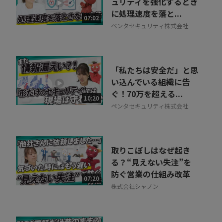
ュリティを強化するとき
に処理速度を落と...
07:02
ペンタセキュリティ株式会社
「私たちは安全だ」と思
い込んでいる組織に告
ぐ！70万を超える...
10:20
ペンタセキュリティ株式会社
取りこぼしはなぜ起き
る？“見えない失注”を
防ぐ営業の仕組み改革
07:20
株式会社シャノン