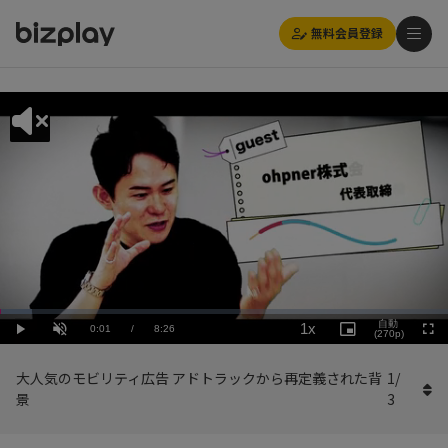
無料会員登録
Loaded
:
Playback
7.12%
自動
1x
Current
0:01
/
Duration
8:26
Rate
Play
Unmute
Picture-
(270p)
Full
in-
Picture
Time
大人気のモビリティ広告 アドトラックから再定義された背
1
/
景
3