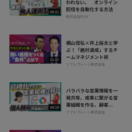
われない。 オンライン
配信を自動化する方法
06:21
株式会社PLAY
横山信弘×井上裕太と学
ぶ！「絶対達成」するチ
ームマネジメント術
11:23
ソフトブレーン株式会社
バラバラな営業情報を一
発共有。成果に繋がる営
業組織を作る、顧客...
06:28
ソフトブレーン株式会社