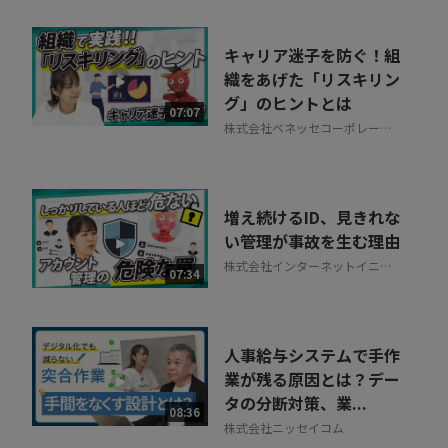
キャリア迷子を防ぐ！組
織をあげた「リスキリン
グ」のヒントとは
07:07
株式会社ベネッセコーポレーシ
ョン
増え続けるID、見きれな
い管理が事故を生む理由
株式会社インターネットイニシ
07:34
アティブ
人事給与システムで手作
業が残る原因とは？デー
タの分断対策、業...
08:36
株式会社ニッセイコム