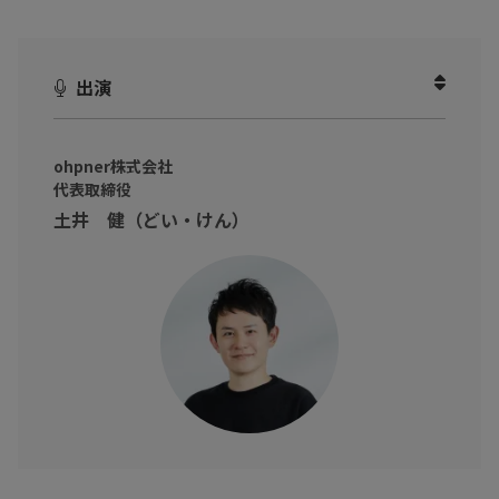
今回のテーマは、爆発的に普及した「**モビリティ広告とは？ *
*」
出演
かつてアドトラックと呼ばれていた街中を走る車両広告が、
今や「モビリティ広告」として再定義され、ナショナルクライア
ントも続々と参入しています。
ohpner株式会社
代表取締役
ナイトワーク系広告の排除やルール整備を経て、ブランドイメー
土井 健（どい・けん）
ジを守りながらも圧倒的な認知拡大を実現しているモビリティ広
告の詳細に迫ります！
今回のビジネスゲストは、広告業界に精通する土井 健氏。
テレビCMやデジタル広告とも異なるモビリティ広告ならではの強
み、
さらには今後の進化の可能性まで、最新事例を交えてわかりやす
く解説していただきます。