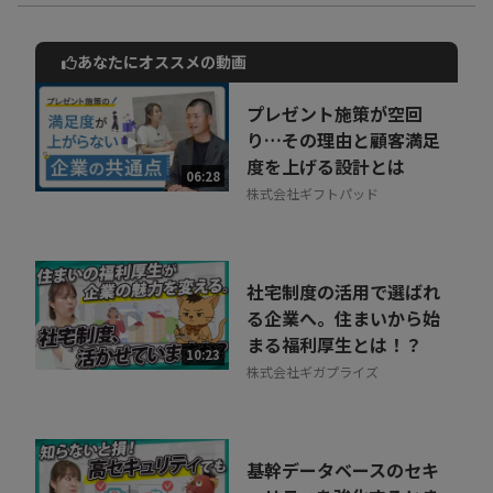
あなたにオススメの動画
動画でご紹介しているサービスについて
お気軽にご相談・ご質問いただけます！
プレゼント施策が空回
30秒でお申し込み可能
り…その理由と顧客満足
度を上げる設計とは
相談を希望する
06:28
無料
株式会社ギフトパッド
社宅制度の活用で選ばれ
る企業へ。住まいから始
まる福利厚生とは！？
10:23
株式会社ギガプライズ
基幹データベースのセキ