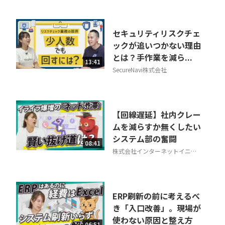
セキュリティリスクチェ
ックが追いつかない理由
とは？手作業を減ら...
13:41
SecureNavi株式会社
【回線遅延】社内クレー
ムを減らすか無くしたい
システム部の奮闘
08:41
株式会社インターネットイニシ
アティブ
ERP刷新の前に考えるべ
き「入口改善」。現場が
使わない原因と整え方
06:51