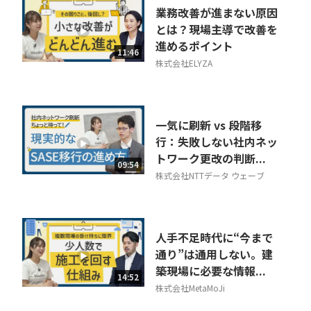
業務改善が進まない原因
とは？現場主導で改善を
進めるポイント
11:46
株式会社ELYZA
一気に刷新 vs 段階移
行：失敗しない社内ネッ
トワーク更改の判断...
09:54
株式会社NTTデータ ウェーブ
人手不足時代に“今まで
通り”は通用しない。建
築現場に必要な情報...
14:52
株式会社MetaMoJi