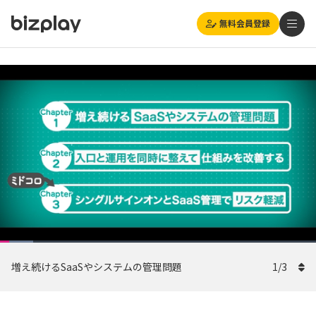
無料会員登録
Loaded
:
Playback
自動
10.42%
1x
Current
0:20
/
Duration
11:32
Rate
Pause
Unmute
Picture-
(270p)
Full
増え続けるSaaSやシステムの管理問題
in-
1
/
3
Picture
Time