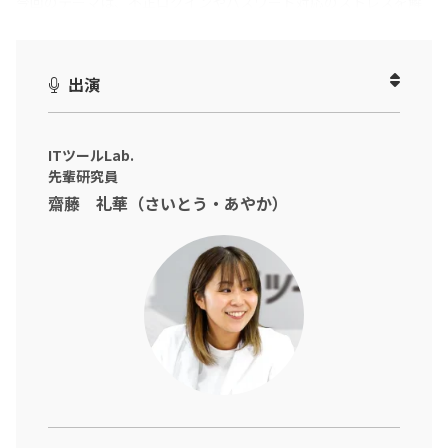
今回のテーマは、不正ログインやパスワード対応のストレスを解
消！
「
SSO×SaaS管理で“気にし続けなくていい状態”を作る
」
出演
情シス・IT管理の業務で、こんなお悩みはありませんか？
「SaaSが増えすぎて誰がどのツールを使っているか把握しきれな
い」
ITツールLab.
先輩研究員
「不正ログインのニュースを見るたびにヒヤッとする」
齋藤 礼華（さいとう・あやか）
「パスワード忘れの対応や監査前のログ収集に追われている」…
実はそれ、管理者の努力不足ではなく、“仕組み”の問題かもしれ
ません。
本動画では、ITツールLab.の先輩・後輩研究員が、実際にIDaaS・
SaaS管理ツール『GMOトラスト・ログイン』を使い、シングルサ
インオンによる入口の集約から、利用状況の可視化、監査対応ま
でを一気通貫で効率化する具体的な方法をご紹介します！
※動画内のデータや実数、所属・肩書は撮影当時のものです