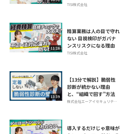
TISI株式会社
精算業務は人の目で守れ
ない 目視検印がガバナ
ンスリスクになる理由
11:26
TISI株式会社
【13分で解説】脆弱性
診断が続かない理由
と、“組織で回す”方法
13:39
株式会社エーアイセキュリティ
ラボ
導入するだけじゃ意味が