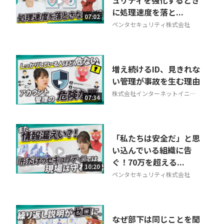
ュリティを強化するとき
に処理速度を落と...
相談を希望する
07:02
無料
ペンタセキュリティ株式会社
増え続けるID、見きれな
い管理が事故を生む理由
株式会社インターネットイニシ
07:34
アティブ
「私たちは安全だ」と思
い込んでいる組織に告
ぐ！70万を超える...
10:20
ペンタセキュリティ株式会社
なぜ部下は同じことを聞