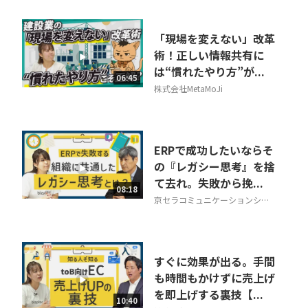
「現場を変えない」改革
術！正しい情報共有に
は“慣れたやり方”が...
06:45
株式会社MetaMoJi
ERPで成功したいならそ
の『レガシー思考』を捨
て去れ。失敗から挽...
08:18
京セラコミュニケーションシス
テム株式会社
すぐに効果が出る。手間
も時間もかけずに売上げ
を即上げする裏技【...
10:40