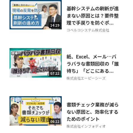
基幹システムの刷新が進
まない原因とは？要件整
理で手戻りを防ぐポ...
14:29
コベルコシステム株式会社
紙、Excel、メール…バ
ラバラな書類回収の「誰
待ち」「どこにある...
07:22
株式会社エーピーシーズ
書類チェック業務が減ら
ない原因と、効率化する
ためのポイント
06:22
株式会社インフォディオ