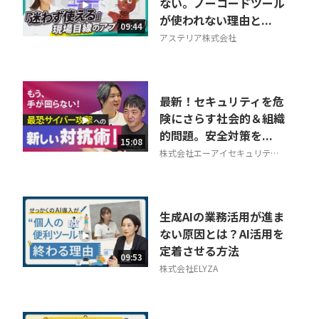
ない。ノーコードツール
が使われない理由と...
09:44
アステリア株式会社
最新！セキュリティを危
険にさらす社会的＆組織
的問題。安全対策を...
15:08
株式会社エーアイセキュリティ
ラボ
生成AIの業務活用が進ま
ない原因とは？AI活用を
定着させる方法
09:53
株式会社ELYZA