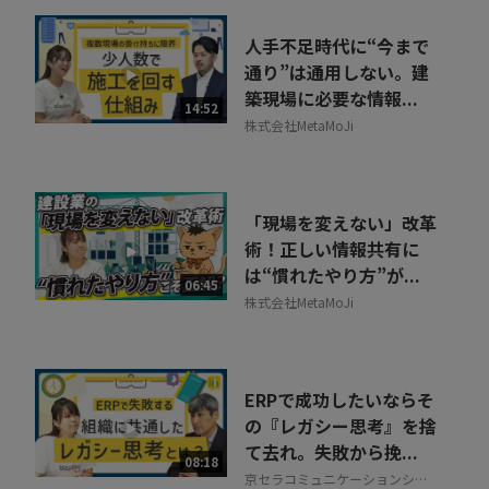
人手不足時代に“今まで
通り”は通用しない。建
築現場に必要な情報...
14:52
株式会社MetaMoJi
「現場を変えない」改革
術！正しい情報共有に
は“慣れたやり方”が...
06:45
株式会社MetaMoJi
ERPで成功したいならそ
の『レガシー思考』を捨
て去れ。失敗から挽...
08:18
京セラコミュニケーションシス