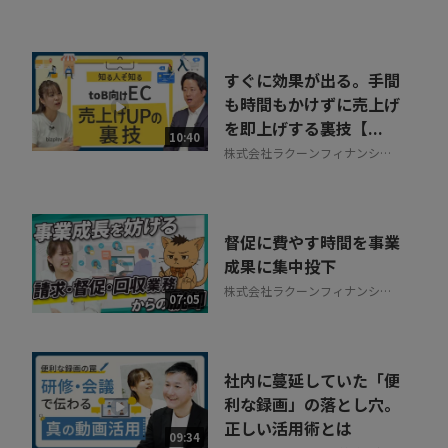
テム株式会社
すぐに効果が出る。手間
も時間もかけずに売上げ
を即上げする裏技【...
10:40
株式会社ラクーンフィナンシャ
ル
督促に費やす時間を事業
成果に集中投下
株式会社ラクーンフィナンシャ
07:05
ル
社内に蔓延していた「便
利な録画」の落とし穴。
正しい活用術とは
09:34