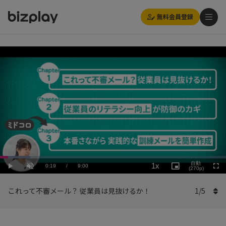
無料会員登録
Loaded
:
Playback
13.35%
自動
1x
Current
0:19
/
Duration
9:00
Rate
Play
Unmute
Picture-
(270p)
Full
in-
Picture
Time
これって不審メール？ 従業員は見抜けるか！
1
/
5