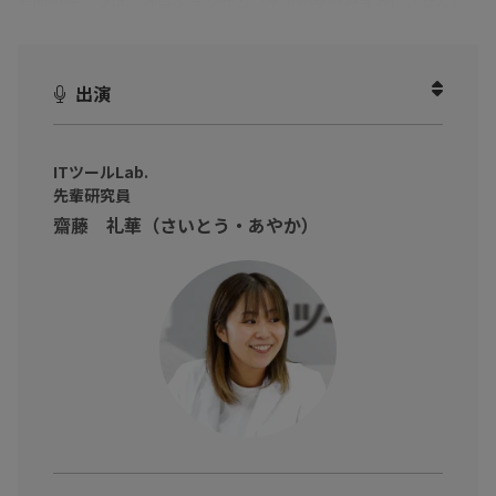
今回のテーマは、社員をランサムウェア攻撃の被害者にさせない
「
標的型攻撃の訓練メール
」
ランサムウェアの被害は年々増加傾向にあります。
出演
手口もどんどん巧妙化しているからこそ、
「本番に近い・時流に沿った・実践的な標的型攻撃メール訓練実
施がしたい」
ITツールLab.
先輩研究員
「報告までのフローを定着させたい」
齋藤 礼華（さいとう・あやか）
こうした想いを持つご担当者も多いと思います。
それを叶えるツールがあるんです！
本動画では、ITツールLab.の先輩・後輩研究員が実際に、標的型
攻撃メール訓練サービス『Tadrill』を使い
模擬メールの作成方法から設定までメール訓練の方法などをご紹
介します。