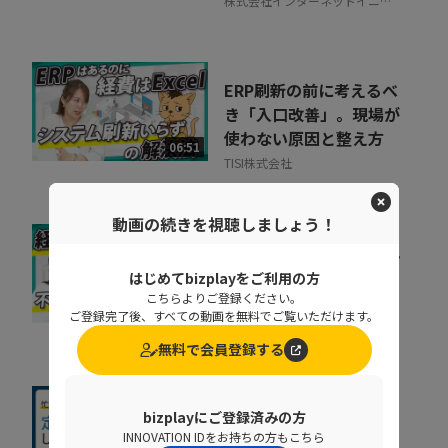
株式会社インターネットイニシ
アティブ
ERP刷新の前に考えるべ
き「入口改善」。現場が
使わない原因と整え方
06:51
TISI株式会社
動画の続きを視聴しましょう！
精算業務は人の目で守れ
ない 目視検印がガバナ
はじめてbizplayをご利用の方
ンスリスクになる理由
こちらよりご登録ください。
11:26
ご登録完了後、すべての動画を無料でご覧いただけます。
TISI株式会社
無料で会員登録する
【13分で解説】脆弱性
bizplayにご登録済みの方
診断が続かない理由
INNOVATION IDをお持ちの方もこちら