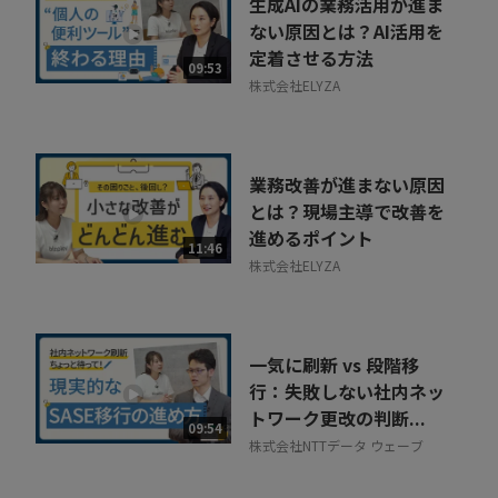
生成AIの業務活用が進ま
ない原因とは？AI活用を
定着させる方法
09:53
株式会社ELYZA
業務改善が進まない原因
とは？現場主導で改善を
進めるポイント
11:46
株式会社ELYZA
一気に刷新 vs 段階移
行：失敗しない社内ネッ
トワーク更改の判断...
09:54
株式会社NTTデータ ウェーブ