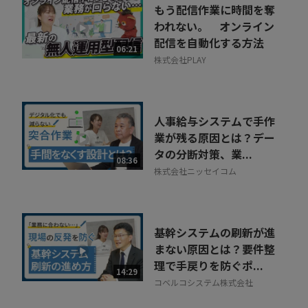
もう配信作業に時間を奪
われない。 オンライン
配信を自動化する方法
06:21
株式会社PLAY
人事給与システムで手作
業が残る原因とは？デー
タの分断対策、業...
08:36
株式会社ニッセイコム
基幹システムの刷新が進
まない原因とは？要件整
理で手戻りを防ぐポ...
14:29
コベルコシステム株式会社