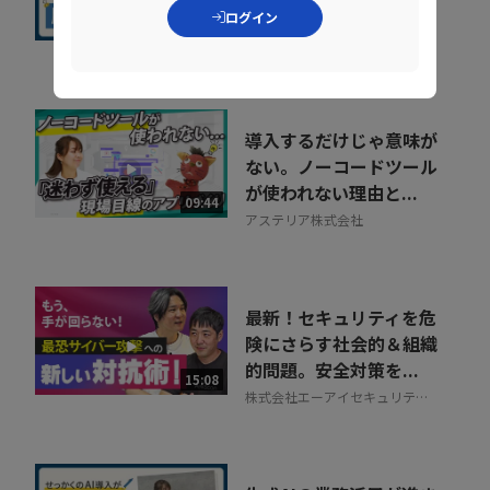
と、“組織で回す”方法
ログイン
13:39
株式会社エーアイセキュリティ
ラボ
導入するだけじゃ意味が
ない。ノーコードツール
が使われない理由と...
09:44
アステリア株式会社
最新！セキュリティを危
険にさらす社会的＆組織
的問題。安全対策を...
15:08
株式会社エーアイセキュリティ
ラボ