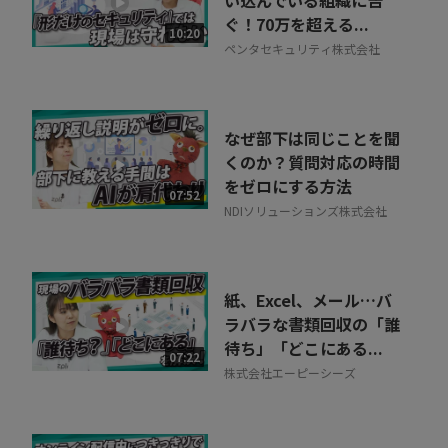
い込んでいる組織に告
ぐ！70万を超える...
相談を希望する
10:20
無料
ペンタセキュリティ株式会社
なぜ部下は同じことを聞
くのか？質問対応の時間
をゼロにする方法
07:52
NDIソリューションズ株式会社
紙、Excel、メール…バ
ラバラな書類回収の「誰
待ち」「どこにある...
07:22
株式会社エーピーシーズ