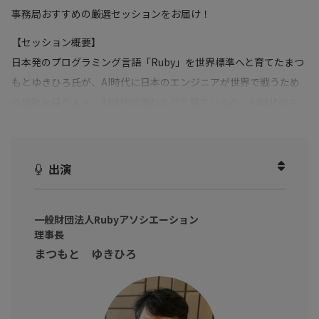
事務局おすすめの厳選セッションをお届け！
【セッション概要】
日本発のプログラミング言語「Ruby」を世界標準へと育てたまつ
もとゆきひろ氏が、AI時代に日本のエンジニアが世界で戦うため
の指針を語ります。AI時代の流れをどう見ているか、AI時代のキ
ャリアの捉え方、そして組織と個人が持つべき思考法まで。“日本
の技術者が世界を変える”ための道筋を提示するセッションです。
出演
※動画内のデータや実数、所属・肩書は撮影当時のものです
一般財団法人Rubyアソシエーション
理事長
まつもと ゆきひろ