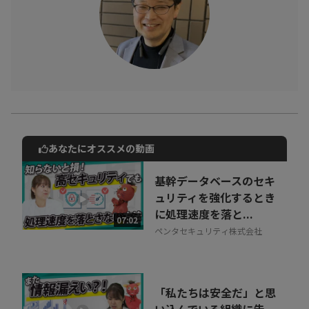
あなたにオススメの動画
動画でご紹介しているサービスについて
お気軽にご相談・ご質問いただけます！
基幹データベースのセキ
30秒でお申し込み可能
ュリティを強化するとき
に処理速度を落と...
相談を希望する
07:02
無料
ペンタセキュリティ株式会社
「私たちは安全だ」と思