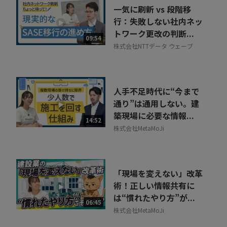
一気に刷新 vs 段階移
行：失敗しない社内ネッ
トワーク更改の判断...
09:54
株式会社NTTデータ ウェーブ
人手不足時代に“今まで
通り”は通用しない。建
築現場に必要な情報...
14:52
株式会社MetaMoJi
「現場を変えない」改革
術！正しい情報共有に
は“慣れたやり方”が...
06:45
株式会社MetaMoJi