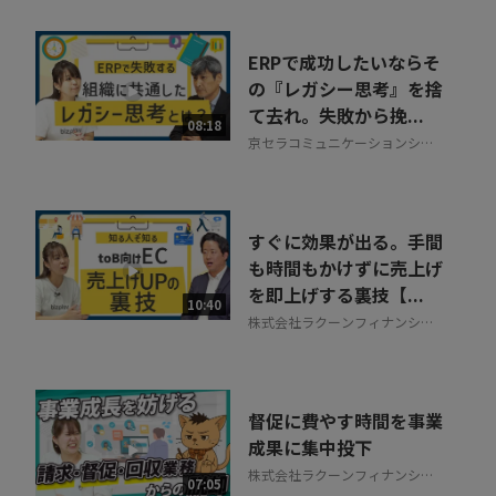
ERPで成功したいならそ
の『レガシー思考』を捨
て去れ。失敗から挽...
08:18
京セラコミュニケーションシス
テム株式会社
すぐに効果が出る。手間
も時間もかけずに売上げ
を即上げする裏技【...
10:40
株式会社ラクーンフィナンシャ
ル
督促に費やす時間を事業
成果に集中投下
株式会社ラクーンフィナンシャ
07:05
ル