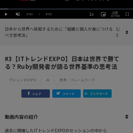
Loaded
:
Playback
6.09%
自動
1x
Current
0:01
/
Duration
9:52
Rate
Play
Unmute
Picture-
(270p)
Full
in-
Picture
Time
日本から世界へ挑戦するために「組織と個人が身につける
1
/
べき思考法」
3
#3【ITトレンドEXPO】日本は世界で勝て
る？Ruby開発者が語る世界基準の思考法
ITトレンドEXPO
AI
思考・フレームワーク
シェア
ツイート
ブックマーク
動画内容の紹介
過去に開催したITトレンドEXPOのセッションの中から