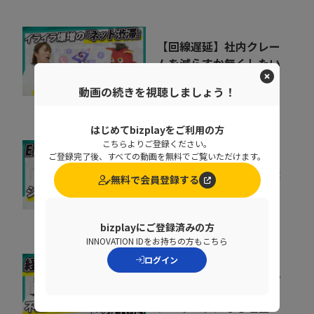
【回線遅延】社内クレー
ムを減らすか無くしたい
システム部の奮闘
08:41
動画の続きを視聴しましょう！
株式会社インターネットイニシ
アティブ
はじめてbizplayをご利用の方
こちらよりご登録ください。
ご登録完了後、すべての動画を無料でご覧いただけます。
ERP刷新の前に考えるべ
き「入口改善」。現場が
無料で会員登録する
使わない原因と整え方
06:51
TISI株式会社
bizplayにご登録済みの方
INNOVATION IDをお持ちの方もこちら
ログイン
精算業務は人の目で守れ
ない 目視検印がガバナ
ンスリスクになる理由
11:26