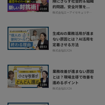
険にさらす社会的＆組織
的問題。安全対策を...
15:08
株式会社エーアイセキュリティ
ラボ
生成AIの業務活用が進ま
ない原因とは？AI活用を
定着させる方法
09:53
株式会社ELYZA
業務改善が進まない原因
とは？現場主導で改善を
進めるポイント
11:46
株式会社ELYZA