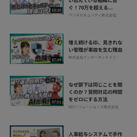
い込んでいる組織に告
ぐ！70万を超える...
10:20
ペンタセキュリティ株式会社
増え続けるID、見きれな
い管理が事故を生む理由
株式会社インターネットイニシ
07:34
アティブ
なぜ部下は同じことを聞
くのか？質問対応の時間
をゼロにする方法
07:52
NDIソリューションズ株式会社
人事給与システムで手作