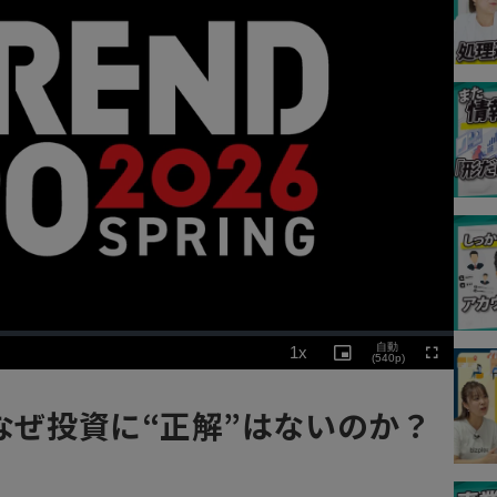
Playback
自動
1x
Rate
Picture-
(540p)
Fullscreen
in-
Picture
】なぜ投資に“正解”はないのか？
」