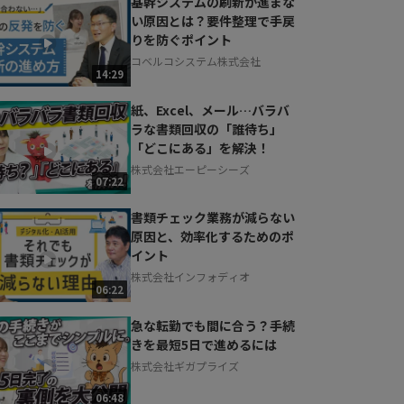
基幹システムの刷新が進まな
い原因とは？要件整理で手戻
りを防ぐポイント
コベルコシステム株式会社
14:29
紙、Excel、メール…バラバ
ラな書類回収の「誰待ち」
「どこにある」を解決！
株式会社エーピーシーズ
07:22
書類チェック業務が減らない
原因と、効率化するためのポ
イント
株式会社インフォディオ
06:22
急な転勤でも間に合う？手続
きを最短5日で進めるには
株式会社ギガプライズ
06:48