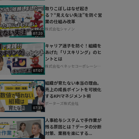
取りこぼしはなぜ起き
る？“見えない失注”を防ぐ営
業の仕組み改革
株式会社シャノン
07:20
キャリア迷子を防ぐ！組織を
あげた「リスキリング」のヒ
ントとは
株式会社ベネッセコーポレーショ
07:07
ン
組織が育たない本当の理由。
売上の成長ポイントを可視化
するKPIマネジメント術
ポーターズ株式会社
07:35
人事給与システムで手作業が
残る原因とは？データの分断
対策、業務を楽にする...