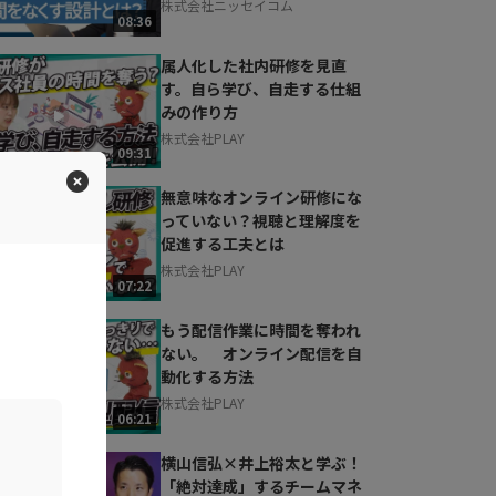
株式会社ニッセイコム
08:36
属人化した社内研修を見直
す。自ら学び、自走する仕組
みの作り方
株式会社PLAY
09:31
無意味なオンライン研修にな
っていない？視聴と理解度を
促進する工夫とは
株式会社PLAY
07:22
もう配信作業に時間を奪われ
ない。 オンライン配信を自
動化する方法
株式会社PLAY
06:21
横山信弘×井上裕太と学ぶ！
「絶対達成」するチームマネ