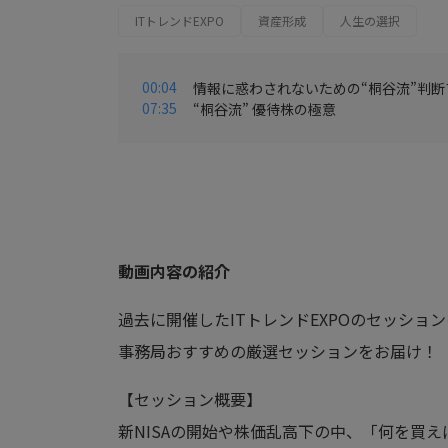
ITトレンドEXPO
資産形成
人生の選択
00:04
情報に惑わされないための“桐谷流”判断
07:35
“桐谷流” 優待株の極意
動画内容の紹介
過去に開催したITトレンドEXPOのセッショ
事務局おすすめの厳選セッションをお届け！
【セッション概要】
新NISAの開始や株価乱高下の中、「何を買