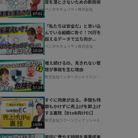
度を落とさないための新技術
お気軽にご相談・ご質問いただけます！
ペンタセキュリティ株式会社
30秒でお申し込み可能
07:02
相談を希望する
無料
「私たちは安全だ」と思い込
んでいる組織に告ぐ！70万を
超えるデータで立ち向か...
ペンタセキュリティ株式会社
10:20
増え続けるID、見きれない管
理が事故を生む理由
株式会社インターネットイニシア
ティブ
07:34
すぐに効果が出る。手間も時
間もかけずに売上げを即上げ
する裏技【BtoB向けEC】
株式会社ラクーンフィナンシャル
10:40
督促に費やす時間を事業成果