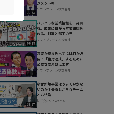
ジメント術
ソフトブレーン株式会社
11:23
バラバラな営業情報を一発共
有。成果に繋がる営業組織を
作る、顧客と部下の見...
ソフトブレーン株式会社
06:28
営業が成果を出すには何が必
要？「絶対達成」するために
必要な要素教えます
ソフトブレーン株式会社
11:01
なぜ新規事業はうまくいかな
いのか？失敗しがちなチーム
と方法論
株式会社Sun Asterisk
13:17