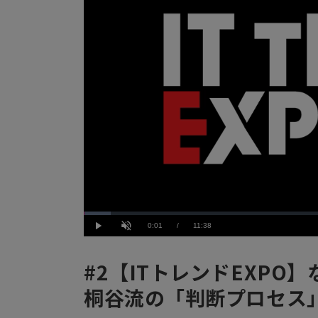
Loaded
:
5.16%
Current
0:01
/
Duration
11:38
Play
Unmute
Time
#2【ITトレンドEXPO
桐谷流の「判断プロセス