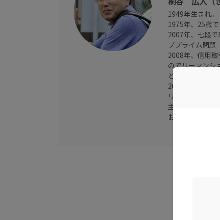
桐谷 広人（
1949年生まれ
1975年、25
2007年、七段
ブプライム問題
2008年、信
のでリーマンシ
とんど使わない
2013年、「月
リーマンショッ
主優待で賄い、
お茶の間の投資