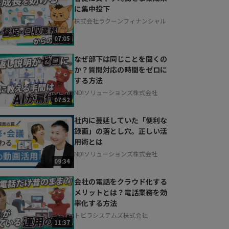
に集中投下
株式会社ラクーンフィナンシャル
07:05
なぜ部下は同じことを聞くの
か？質問対応の時間をゼロに
する方法
NDIソリューションズ株式会社
07:52
社内に蔓延していた「便利な
録画」の落とし穴。正しい活
用術とは
NDIソリューションズ株式会社
09:34
会社の電話をクラウド化する
メリットとは？電話業務を効
率化する方法
トビラシステムズ株式会社
11:37