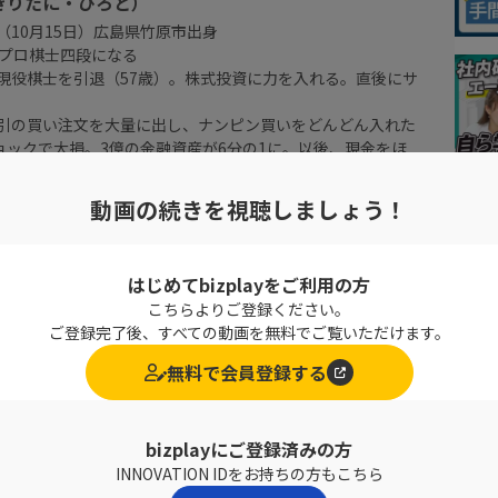
きりたに・ひろと）
。（10月15日）広島県竹原市出身
歳でプロ棋士四段になる
で現役棋士を引退（57歳）。株式投資に力を入れる。直後にサ
用取引の買い注文を大量に出し、ナンピン買いをどんどん入れた
ョックで大損。3億の金融資産が6分の1に。以後、現金をほ
で、株主優待生活を送る
曜から夜ふかし」でブレイク
動画の続きを視聴しましょう！
ク時に信用取引で大損して以降、生活のほとんどを企業の株
暮らしている。独特なライフスタイルがテレビでも人気で、
家として絶大な人気を誇る
はじめてbizplayをご利用の方
こちらよりご登録ください。
ご登録完了後、すべての動画を無料でご覧いただけます。
無料で会員登録する
bizplayにご登録済みの方
INNOVATION IDをお持ちの方もこちら