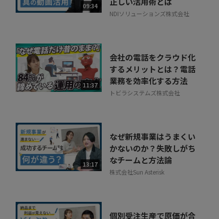
正しい活用術とは
09:34
NDIソリューションズ株式会社
会社の電話をクラウド化
するメリットとは？電話
業務を効率化する方法
11:37
トビラシステムズ株式会社
なぜ新規事業はうまくい
かないのか？失敗しがち
なチームと方法論
13:17
株式会社Sun Asterisk
個別受注生産で原価が合