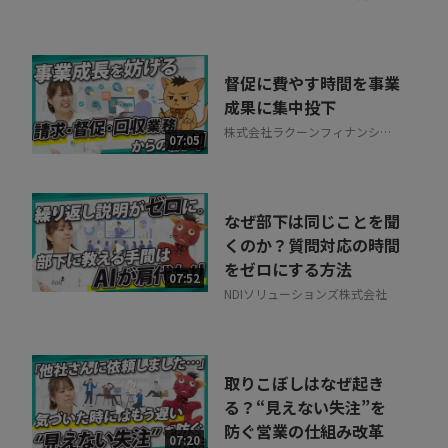
督促に費やす時間を事業
成果に集中投下
株式会社ラクーンフィナンシャ
07:05
ル
なぜ部下は同じことを聞
くのか？質問対応の時間
をゼロにする方法
07:52
NDIソリューションズ株式会社
取りこぼしはなぜ起き
る？“見えない失注”を
防ぐ営業の仕組み改革
07:20