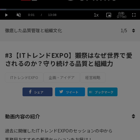
Loaded
:
Playback
4.57%
自動
1x
Current
0:01
/
Duration
13:08
Rate
Play
Unmute
Picture-
(270p)
Full
in-
Picture
Time
徹底した品質管理と組織文化
1
/
5
#3【ITトレンドEXPO】獺祭はなぜ世界で愛
されるのか？守り続ける品質と組織力
ITトレンドEXPO
企画・アイデア
経営戦略
シェア
ツイート
ブックマーク
動画内容の紹介
過去に開催したITトレンドEXPOのセッションの中から
事務局おすすめの厳選セッションをお届け！