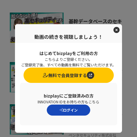
基幹データベースのセキ
ュリティを強化するとき
に処理速度を落と...
動画の続きを視聴しましょう！
07:02
ペンタセキュリティ株式会社
はじめてbizplayをご利用の方
こちらよりご登録ください。
ご登録完了後、すべての動画を無料でご覧いただけます。
増え続けるID、見きれな
無料で会員登録する
い管理が事故を生む理由
株式会社インターネットイニシ
07:34
アティブ
bizplayにご登録済みの方
INNOVATION IDをお持ちの方もこちら
ログイン
「私たちは安全だ」と思
い込んでいる組織に告
ぐ！70万を超える...
10:20
ペンタセキュリティ株式会社