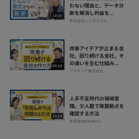
わない理由と、データ分
断を解消し利益を...
10:26
株式会社ニッセイコム
改善アイデアが止まる会
社、回り続ける会社。そ
の違いを生む仕組み...
09:28
アステリア株式会社
人手不足時代の現場管
理。少人数で複数拠点を
確認する方法
10:19
株式会社MetaMoJi