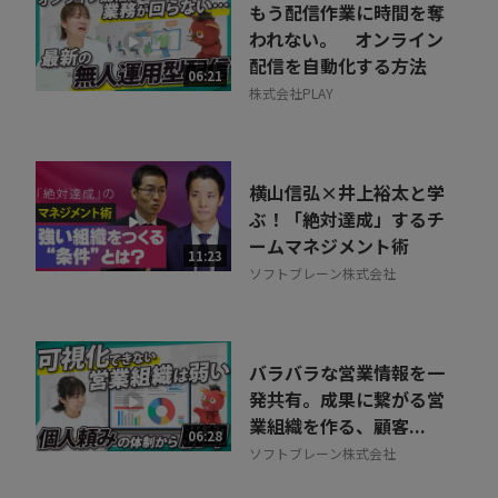
もう配信作業に時間を奪
われない。 オンライン
配信を自動化する方法
06:21
株式会社PLAY
横山信弘×井上裕太と学
ぶ！「絶対達成」するチ
ームマネジメント術
11:23
ソフトブレーン株式会社
バラバラな営業情報を一
発共有。成果に繋がる営
業組織を作る、顧客...
06:28
ソフトブレーン株式会社