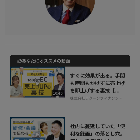
あなたにオススメの動画
動画でご紹介しているサービスについて
お気軽にご相談・ご質問いただけます！
すぐに効果が出る。手間
30秒でお申し込み可能
も時間もかけずに売上げ
を即上げする裏技【...
相談を希望する
10:40
無料
株式会社ラクーンフィナンシャ
ル
社内に蔓延していた「便
利な録画」の落とし穴。