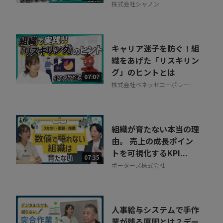
株式会社シャノン
キャリア迷子を防ぐ！組
織をあげた「リスキリン
グ」のヒントとは
07:07
株式会社ベネッセコーポレーシ
ョン
組織が育たない本当の理
由。 売上の成長ポイン
トを可視化するKPI...
07:35
ポーターズ株式会社
人事給与システムで手作
業が残る原因とは？デー