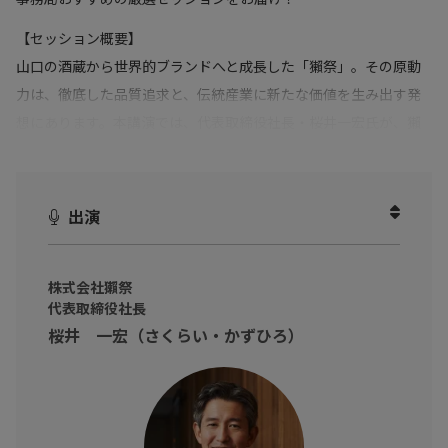
【セッション概要】
山口の酒蔵から世界的ブランドへと成長した「獺祭」。その原動
力は、徹底した品質追求と、伝統産業に新たな価値を生み出す発
想にあります。本講演では、代表取締役社長・桜井一宏氏が、獺
祭を世界に届けるために実践してきた経営判断、品質を軸に据え
たブランド戦略、グローバル市場での挑戦を語ります。商品づく
りやブランド発信、海外展開に携わるビジネスパーソンにとっ
出演
て、多くの気づきを得られる内容です。
※動画内のデータや実数、所属・肩書は撮影当時のものです
株式会社獺祭
代表取締役社長
桜井 一宏（さくらい・かずひろ）