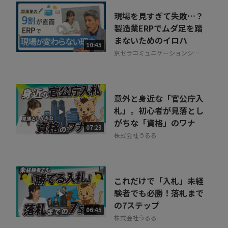
現場を見すぎて失敗…？
製造業ERPでムダ足を踏
まないためのイロハ
10:45
京セラコミュニケーションシス
テム株式会社
意外と身近な「官公庁入
札」。初心者が見落とし
がちな「資格」のワナ
07:23
株式会社うるる
これだけで「入札」未経
験者でも必勝！落札まで
の7ステップ
06:45
株式会社うるる