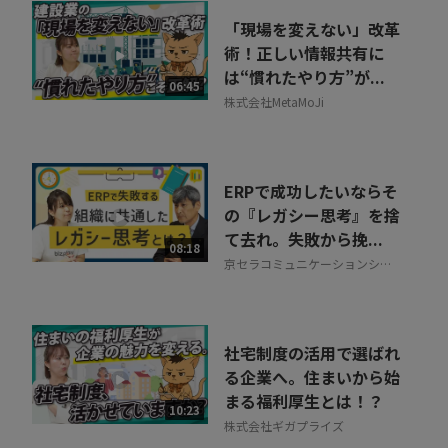
「現場を変えない」改革
術！正しい情報共有に
は“慣れたやり方”が...
06:45
株式会社MetaMoJi
ERPで成功したいならそ
の『レガシー思考』を捨
て去れ。失敗から挽...
08:18
京セラコミュニケーションシス
テム株式会社
社宅制度の活用で選ばれ
る企業へ。住まいから始
まる福利厚生とは！？
10:23
株式会社ギガプライズ