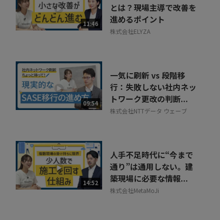
とは？現場主導で改善を
進めるポイント
11:46
株式会社ELYZA
一気に刷新 vs 段階移
行：失敗しない社内ネッ
トワーク更改の判断...
09:54
株式会社NTTデータ ウェーブ
人手不足時代に“今まで
通り”は通用しない。建
築現場に必要な情報...
14:52
株式会社MetaMoJi