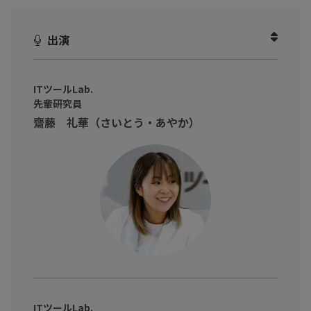
場がツールを敬遠する原因となる「ちょっとした使いづらさ」の
正体を紐解きます。
出演
そのうえで、kintoneプラグインセット「ATTAZoo+」を使い、
入力ルールの自動化や高速検索、画面上でのリアルタイム集計な
どを実装し、現場のストレスを解消する手法を紹介します。
ITツールLab.
先輩研究員
JavaScriptなどの専門知識がなくても、マウス操作だけで現場の
齋藤 礼華（さいとう・あやか）
「あったらいいな」を形にし、データ活用をスムーズにつなげる
ための具体的な改善プロセスを提案します。
※動画内のデータや実数、所属・肩書は撮影当時のものです
ITツールLab.