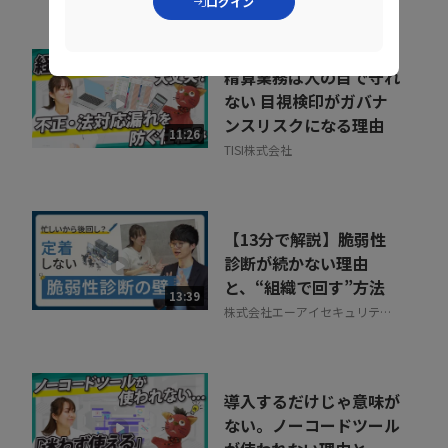
ログイン
精算業務は人の目で守れ
ない 目視検印がガバナ
ンスリスクになる理由
11:26
TISI株式会社
【13分で解説】脆弱性
診断が続かない理由
と、“組織で回す”方法
13:39
株式会社エーアイセキュリティ
ラボ
導入するだけじゃ意味が
ない。ノーコードツール