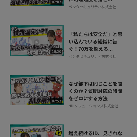
相談を希望する
07:02
無料
ペンタセキュリティ株式会社
「私たちは安全だ」と思
い込んでいる組織に告
ぐ！70万を超える...
10:20
ペンタセキュリティ株式会社
なぜ部下は同じことを聞
くのか？質問対応の時間
をゼロにする方法
07:52
NDIソリューションズ株式会社
増え続けるID、見きれな