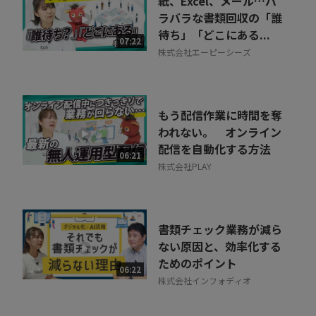
紙、Excel、メール…バ
ラバラな書類回収の「誰
待ち」「どこにある...
07:22
株式会社エーピーシーズ
もう配信作業に時間を奪
われない。 オンライン
配信を自動化する方法
06:21
株式会社PLAY
書類チェック業務が減ら
ない原因と、効率化する
ためのポイント
06:22
株式会社インフォディオ