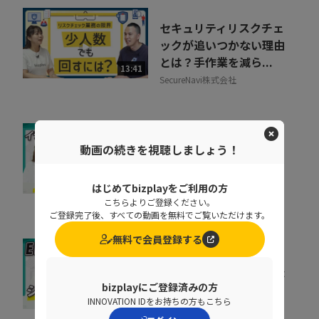
セキュリティリスクチェ
ックが追いつかない理由
とは？手作業を減ら...
13:41
SecureNavi株式会社
【回線遅延】社内クレー
動画の続きを視聴しましょう！
ムを減らすか無くしたい
システム部の奮闘
08:41
はじめてbizplayをご利用の方
株式会社インターネットイニシ
こちらよりご登録ください。
アティブ
ご登録完了後、すべての動画を無料でご覧いただけます。
無料で会員登録する
ERP刷新の前に考えるべ
き「入口改善」。現場が
bizplayにご登録済みの方
使わない原因と整え方
06:51
INNOVATION IDをお持ちの方もこちら
TISI株式会社