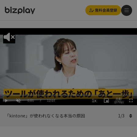
無料会員登録
Loaded
:
Playback
4.96%
自動
1x
Current
0:01
/
Duration
12:07
Rate
Play
Unmute
Picture-
(270p)
Full
in-
Picture
Time
「kintone」が使われなくなる本当の原因
1
/
3