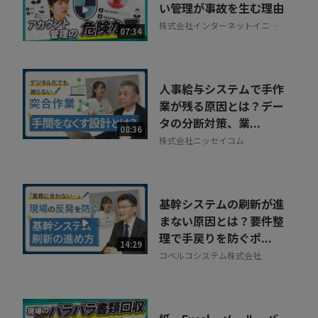
い管理が事故を生む理由
株式会社インターネットイニシ
07:34
アティブ
人事給与システムで手作
業が残る原因とは？デー
タの分断対策、業...
08:36
株式会社ニッセイコム
基幹システムの刷新が進
まない原因とは？要件整
理で手戻りを防ぐポ...
14:29
コベルコシステム株式会社