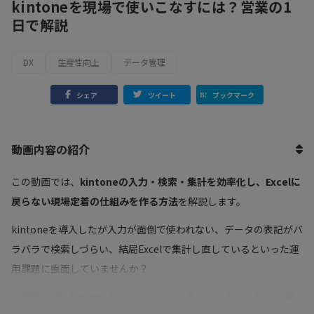
kintoneを現場で使いこなすには？営業の1
日で解説
DX
生産性向上
データ管理
シェア
ツイート
ブックマーク
動画内容の紹介
この動画では、
kintoneの入力・検索・集計を効率化し、Excelに
戻らない現場定着の仕組みを作る方法
を解説します。
kintoneを導入したが入力が面倒で使われない、データの表記がバ
ラバラで検索しづらい、結局Excelで集計し直しているといった運
用課題に直面していませんか？
本動画では、kintoneの利便性を追求する研究員の視点から、現