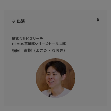
では機能の多さよりも「運用へのフィット感」が重要である理由
を紐解きます。
出演
この動画を見ることで、自社の利用シーンに合わせて、シンプル
で無理のない定着の仕組みを整える方法がわかります。
実際に『HRMOS勤怠』を使い、多様な打刻方法とわかりやすい設
株式会社ビズリーチ
計で現場に馴染むシステムを導入する方法を紹介します。
HRMOS事業部シリーズセールス部
横田 直樹（よこた・なおき）
※動画内のデータや実数、所属・肩書は撮影当時のものです