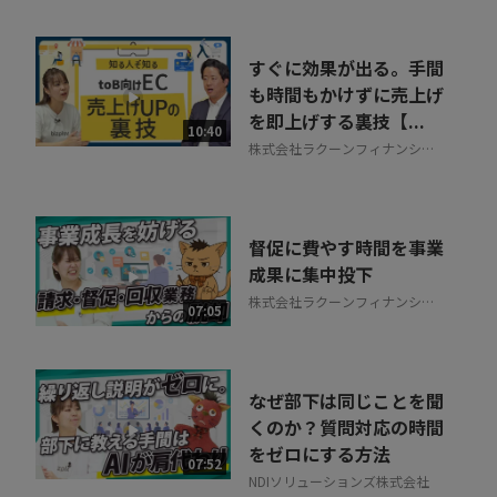
すぐに効果が出る。手間
も時間もかけずに売上げ
を即上げする裏技【...
10:40
株式会社ラクーンフィナンシャ
ル
督促に費やす時間を事業
成果に集中投下
株式会社ラクーンフィナンシャ
07:05
ル
なぜ部下は同じことを聞
くのか？質問対応の時間
をゼロにする方法
07:52
NDIソリューションズ株式会社