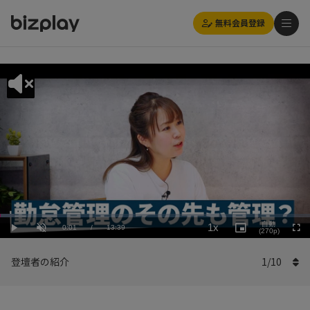
無料会員登録
Loaded
:
Playback
4.40%
自動
1x
Current
0:01
/
Duration
13:39
Rate
Play
Unmute
Picture-
(270p)
Full
in-
Picture
Time
登壇者の紹介
1
/
10