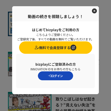
動画の続きを視聴しましょう！
社内に蔓延していた「便
利な録画」の落とし穴。
はじめてbizplayをご利用の方
正しい活用術とは
09:34
こちらよりご登録ください。
NDIソリューションズ株式会社
ご登録完了後、すべての動画を無料でご覧いただけます。
無料で会員登録する
会社の電話をクラウド化
bizplayにご登録済みの方
するメリットとは？電話
INNOVATION IDをお持ちの方もこちら
業務を効率化する方法
11:37
ログイン
トビラシステムズ株式会社
取りこぼしはなぜ起き
る？“見えない失注”を
防ぐ営業の仕組み改革