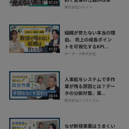
07:20
株式会社シャノン
組織が育たない本当の理
由。 売上の成長ポイン
トを可視化するKPI...
07:35
ポーターズ株式会社
人事給与システムで手作
業が残る原因とは？デー
タの分断対策、業...
08:36
株式会社ニッセイコム
なぜ新規事業はうまくい