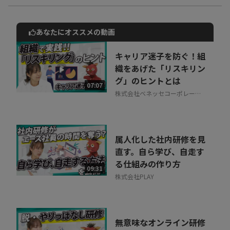
あなたにオススメの動画
動画でご紹介しているサービスについて
お気軽にご相談・ご質問いただけます！
キャリア迷子を防ぐ！組
30秒でお申し込み可能
織をあげた「リスキリン
グ」のヒントとは
相談を希望する
07:07
無料
株式会社ベネッセコーポレーシ
ョン
属人化した社内研修を見
直す。自ら学び、自走す
る仕組みの作り方
09:31
株式会社PLAY
無意味なオンライン研修