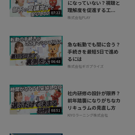
になっていない？視聴と
理解度を促進する工...
07:22
株式会社PLAY
急な転勤でも間に合う？
手続きを最短5日で進め
るには
06:48
株式会社ギガプライズ
社内研修の設計が限界？
前年踏襲になりがちなカ
リキュラムの見直し方
08:51
KIYOラーニング株式会社