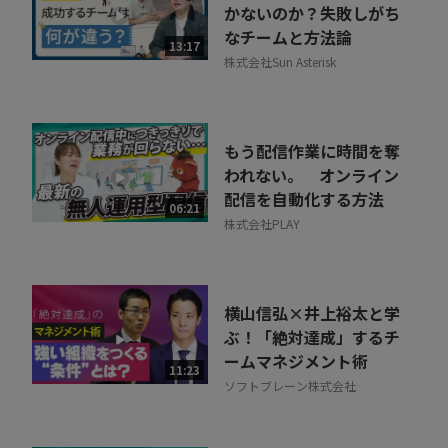
かないのか？失敗しがち
なチームと方法論
13:17
株式会社Sun Asterisk
もう配信作業に時間を奪
われない。 オンライン
配信を自動化する方法
06:21
株式会社PLAY
横山信弘×井上裕太と学
ぶ！「絶対達成」するチ
ームマネジメント術
11:23
ソフトブレーン株式会社