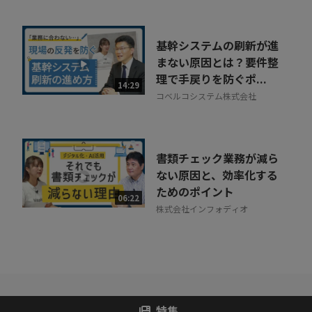
基幹システムの刷新が進
まない原因とは？要件整
理で手戻りを防ぐポ...
14:29
コベルコシステム株式会社
書類チェック業務が減ら
ない原因と、効率化する
ためのポイント
06:22
株式会社インフォディオ
特集