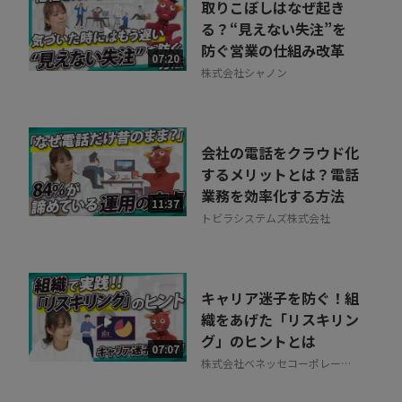
取りこぼしはなぜ起き
る？“見えない失注”を
防ぐ営業の仕組み改革
07:20
株式会社シャノン
会社の電話をクラウド化
するメリットとは？電話
業務を効率化する方法
11:37
トビラシステムズ株式会社
キャリア迷子を防ぐ！組
織をあげた「リスキリン
グ」のヒントとは
07:07
株式会社ベネッセコーポレーシ
ョン