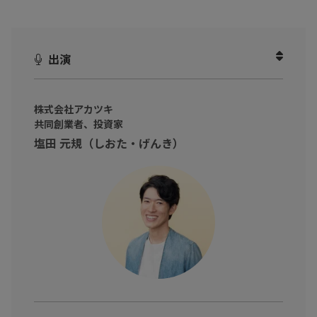
ならきちさんとくわっちさんから、こんなお悩みが…。
主婦業の傍らライティングの仕事に従事するならきちさんは、家
出演
庭を持ったことをきっかけに仕事や人生の選択に臆病になってし
まったと言います。
仕事に夢中だったあの時は、ワクワクする方に走って行ったの
株式会社アカツキ
に、今ではローリスクな選択をするように。
共同創業者、投資家
一方、Web運用のIT企業で働くくわっちさんは、仕事・キャリア
塩田 元規（しおた・げんき）
に充足感を感じながらも、プライベートにはある焦りがあるよう
です。
私の人生これでいいの？
悩めるビジネスパーソンへ、塩田氏が伝えたいこととは？
第一回、ゆうさんのお悩みはこちら！