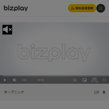
無料会員登録
Loaded
:
Playback
2.88%
自動
1x
Current
0:01
/
Duration
20:53
Rate
Play
Unmute
Picture-
(270p)
Full
in-
Picture
Time
オープニング
1
/
6