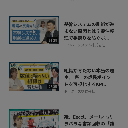
基幹システムの刷新が進
まない原因とは？要件整
理で手戻りを防ぐポ...
14:29
コベルコシステム株式会社
組織が育たない本当の理
由。 売上の成長ポイン
トを可視化するKPI...
07:35
ポーターズ株式会社
紙、Excel、メール…バ
ラバラな書類回収の「誰