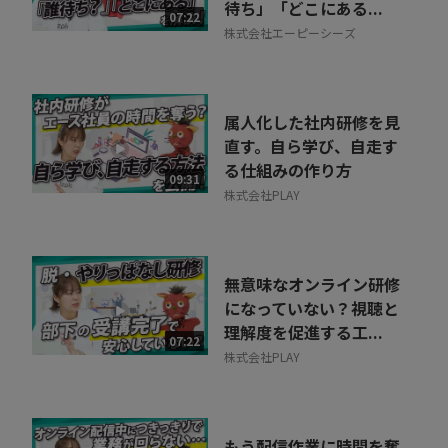
待ち」「どこにある...
07:22
株式会社エーピーシーズ
属人化した社内研修を見
直す。自ら学び、自走す
る仕組みの作り方
09:31
株式会社PLAY
無意味なオンライン研修
になっていない？視聴と
理解度を促進する工...
07:22
株式会社PLAY
もう配信作業に時間を奪