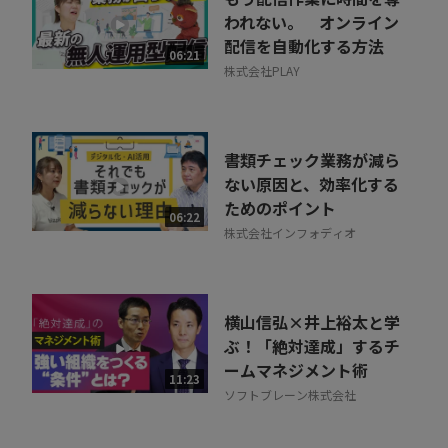
われない。 オンライン
配信を自動化する方法
06:21
株式会社PLAY
書類チェック業務が減ら
ない原因と、効率化する
ためのポイント
06:22
株式会社インフォディオ
横山信弘×井上裕太と学
ぶ！「絶対達成」するチ
ームマネジメント術
11:23
ソフトブレーン株式会社