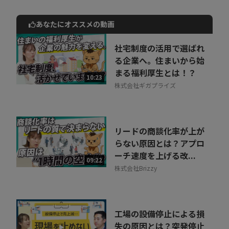
あなたにオススメの動画
動画でご紹介しているサービスについて
お気軽にご相談・ご質問いただけます！
社宅制度の活用で選ばれ
30秒でお申し込み可能
る企業へ。住まいから始
まる福利厚生とは！？
相談を希望する
10:23
無料
株式会社ギガプライズ
リードの商談化率が上が
らない原因とは？アプロ
ーチ速度を上げる改...
09:22
株式会社Brizzy
工場の設備停止による損
失の原因とは？突発停止