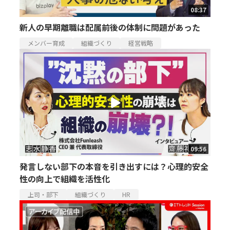
08:37
新人の早期離職は配属前後の体制に問題があった
メンバー育成
組織づくり
経営戦略
09:56
発言しない部下の本音を引き出すには？心理的安全
性の向上で組織を活性化
上司・部下
組織づくり
HR