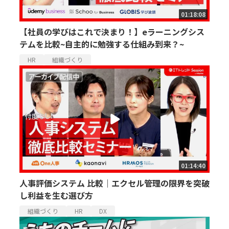
01:18:08
【社員の学びはこれで決まり！】eラーニングシス
テムを比較~自主的に勉強する仕組み到来？~
HR
組織づくり
01:14:40
人事評価システム 比較｜エクセル管理の限界を突破
し利益を生む選び方
組織づくり
HR
DX