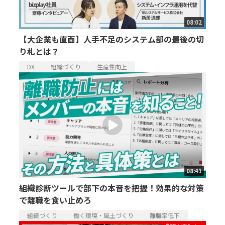
08:02
【大企業も直面】人手不足のシステム部の最後の切
り札とは？
DX
組織づくり
生産性向上
08:41
組織診断ツールで部下の本音を把握！効果的な対策
で離職を食い止めろ
組織づくり
働く環境・風土づくり
離職率低下