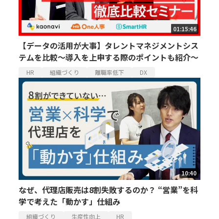
01:15:46
【データの活用が大事】タレントマネジメントシス
テムを比較～導入を上申する際のポイントも紹介～
HR
組織づくり
離職率低下
DX
10:40
なぜ、代理店販売は8割失敗するのか？ “営業”を科
学で考えた「動かす」仕組み
組織づくり
生産性向上
HR