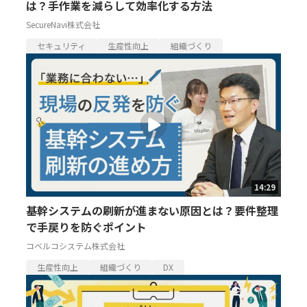
は？手作業を減らして効率化する方法
SecureNavi株式会社
セキュリティ
生産性向上
組織づくり
14:29
基幹システムの刷新が進まない原因とは？要件整理
で手戻りを防ぐポイント
コベルコシステム株式会社
生産性向上
組織づくり
DX