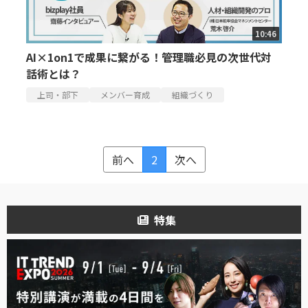
10:46
AI×1on1で成果に繋がる！管理職必見の次世代対
話術とは？
上司・部下
メンバー育成
組織づくり
前へ
2
次へ
特集