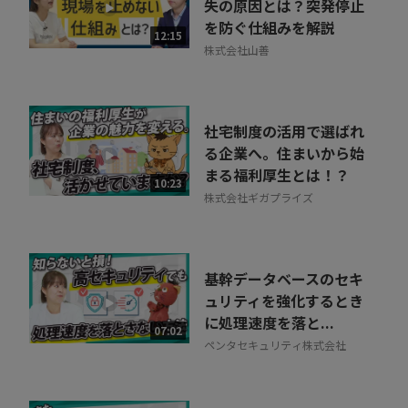
30秒でお申し込み可能
失の原因とは？突発停止
を防ぐ仕組みを解説
相談を希望する
12:15
無料
株式会社山善
社宅制度の活用で選ばれ
る企業へ。住まいから始
まる福利厚生とは！？
10:23
株式会社ギガプライズ
基幹データベースのセキ
ュリティを強化するとき
に処理速度を落と...
07:02
ペンタセキュリティ株式会社