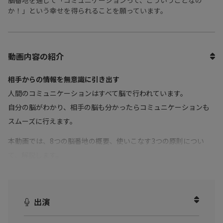
脳番地を通じて「コミュニケーションって、こういうことなの
か！」という幸せを得られることを願っています。
動画内容の紹介
相手からの情報を無意識に引き出す
人間のコミュニケーションはすべて脳で行われています。
自分の脳がわかり、相手の脳も分かったらコミュニケーションも
スムーズに行えます。
本動画では、8つの脳番地の概要、使いこなす3つの原則につい
て、解説します。
コミュニケーション力、伝える力に不安がある方。脳科学に興味
がある方に向けて、「脳の地図帳」とは何なのか。それを理解し
出演
て「伝わる人」になるヒントが学べます。