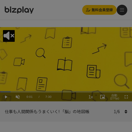
無料会員登録
Loaded
:
Playback
8.01%
自動
1x
Current
0:01
/
Duration
7:30
Rate
Play
Unmute
Picture-
(270p)
Full
in-
Picture
Time
仕事も人間関係もうまくいく! 「脳」の地図帳
1
/
6