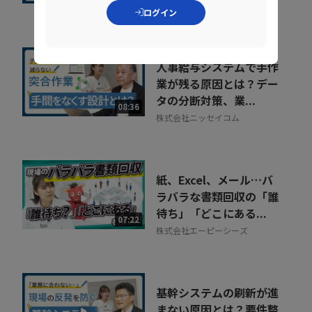
NDIソリューションズ株式会社
ログイン
人事給与システムで手作
業が残る原因とは？デー
タの分断対策、業...
08:36
株式会社ニッセイコム
紙、Excel、メール…バ
ラバラな書類回収の「誰
待ち」「どこにある...
07:22
株式会社エーピーシーズ
基幹システムの刷新が進
まない原因とは？要件整