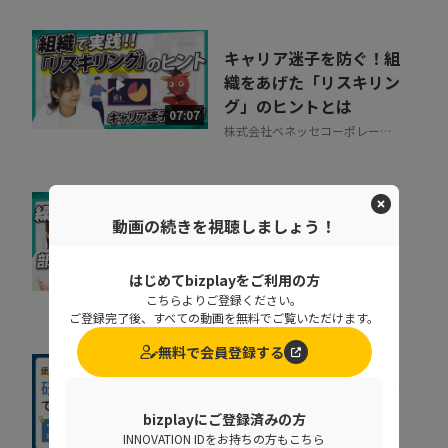
キャリア迷子を防ぐ！組
織をあげた「リスキリン
グ」のヒントとは
07:07
株式会社ベネッセコーポレーシ
ョン
なぜ部下は同じことを聞
動画の続きを視聴しましょう！
くのか？質問対応の時間
をゼロにする方法
07:52
はじめてbizplayをご利用の方
NDIソリューションズ株式会社
こちらよりご登録ください。
ご登録完了後、すべての動画を無料でご覧いただけます。
無料で会員登録する
社内に蔓延していた「便
利な録画」の落とし穴。
bizplayにご登録済みの方
正しい活用術とは
INNOVATION IDをお持ちの方もこちら
09:34