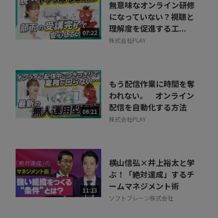
無意味なオンライン研修
になっていない？視聴と
理解度を促進する工...
07:22
株式会社PLAY
もう配信作業に時間を奪
われない。 オンライン
配信を自動化する方法
06:21
株式会社PLAY
横山信弘×井上裕太と学
ぶ！「絶対達成」するチ
ームマネジメント術
11:23
ソフトブレーン株式会社