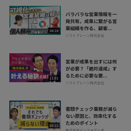
バラバラな営業情報を一
発共有。成果に繋がる営
業組織を作る、顧客...
06:28
ソフトブレーン株式会社
営業が成果を出すには何
が必要？「絶対達成」す
るために必要な要...
11:01
ソフトブレーン株式会社
書類チェック業務が減ら
ない原因と、効率化する
ためのポイント
06:22
株式会社インフォディオ