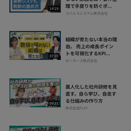
理で手戻りを防ぐポ...
14:29
コベルコシステム株式会社
組織が育たない本当の理
由。 売上の成長ポイン
トを可視化するKPI...
07:35
ポーターズ株式会社
属人化した社内研修を見
直す。自ら学び、自走す
る仕組みの作り方
09:31
株式会社PLAY