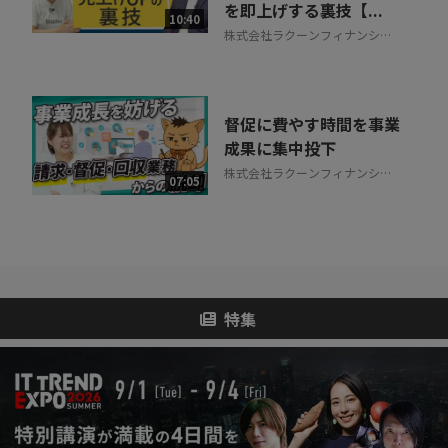
を即上げする裏技【...
10:40
株式会社ラクーンフィナンシャ
ル
督促に費やす時間を事業
成果に集中投下
株式会社ラクーンフィナンシャ
07:05
ル
特集