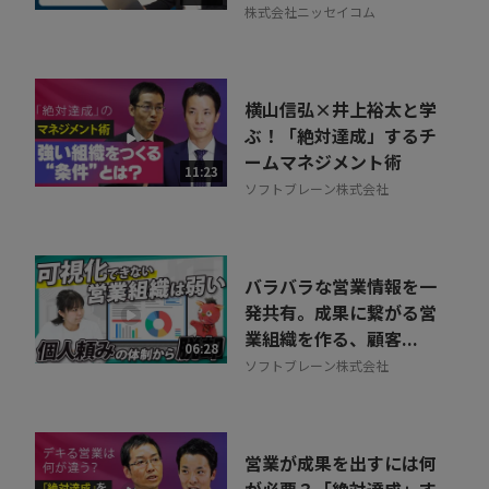
株式会社ニッセイコム
横山信弘×井上裕太と学
ぶ！「絶対達成」するチ
ームマネジメント術
11:23
ソフトブレーン株式会社
バラバラな営業情報を一
発共有。成果に繋がる営
業組織を作る、顧客...
06:28
ソフトブレーン株式会社
営業が成果を出すには何