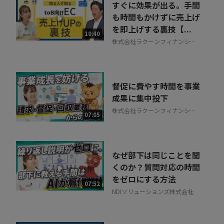
すぐに効果が出る。手間
も時間もかけずに売上げ
を即上げする裏技【...
10:40
株式会社ラクーンフィナンシャ
ル
督促に費やす時間を事業
成果に集中投下
株式会社ラクーンフィナンシャ
07:05
ル
なぜ部下は同じことを聞
くのか？質問対応の時間
をゼロにする方法
07:52
NDIソリューションズ株式会社