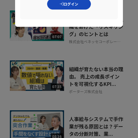
ログイン
キャリア迷子を防ぐ！組
織をあげた「リスキリン
グ」のヒントとは
07:07
株式会社ベネッセコーポレーシ
ョン
組織が育たない本当の理
由。 売上の成長ポイン
トを可視化するKPI...
07:35
ポーターズ株式会社
人事給与システムで手作
業が残る原因とは？デー
タの分断対策、業...
08:36