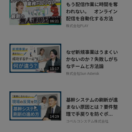
もう配信作業に時間を奪
われない。 オンライン
配信を自動化する方法
06:21
株式会社PLAY
なぜ新規事業はうまくい
かないのか？失敗しがち
なチームと方法論
13:17
株式会社Sun Asterisk
基幹システムの刷新が進
まない原因とは？要件整
理で手戻りを防ぐポ...
14:29
コベルコシステム株式会社