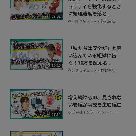
30秒でお申し込み可能
ュリティを強化するとき
に処理速度を落と...
相談を希望する
07:02
無料
ペンタセキュリティ株式会社
「私たちは安全だ」と思
い込んでいる組織に告
ぐ！70万を超える...
10:20
ペンタセキュリティ株式会社
増え続けるID、見きれな
い管理が事故を生む理由
株式会社インターネットイニシ
07:34
アティブ