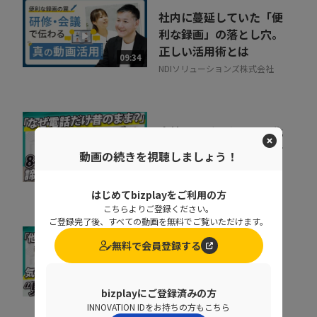
社内に蔓延していた「便
利な録画」の落とし穴。
正しい活用術とは
09:34
NDIソリューションズ株式会社
会社の電話をクラウド化
するメリットとは？電話
動画の続きを視聴しましょう！
業務を効率化する方法
11:37
トビラシステムズ株式会社
はじめてbizplayをご利用の方
こちらよりご登録ください。
ご登録完了後、すべての動画を無料でご覧いただけます。
取りこぼしはなぜ起き
無料で会員登録する
る？“見えない失注”を
防ぐ営業の仕組み改革
07:20
bizplayにご登録済みの方
株式会社シャノン
INNOVATION IDをお持ちの方もこちら