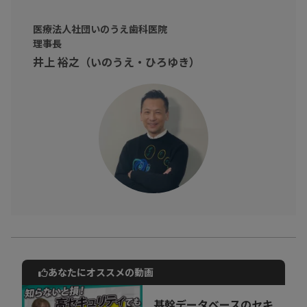
・仕事や恋愛で「選ばれる人」になりたい方
・自己否定を繰り返してしまう方
医療法人社団いのうえ歯科医院
理事長
そんな方に向けて
井上 裕之（いのうえ・ひろゆき）
習慣を変え、理想の自分を目指しましょう！
あなたにオススメの動画
動画でご紹介しているサービスについて
お気軽にご相談・ご質問いただけます！
基幹データベースのセキ