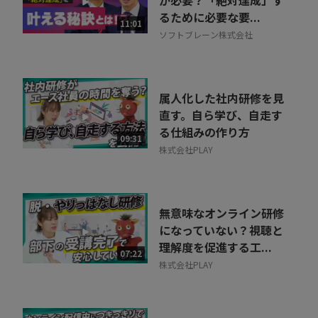
が必要？「絶対達成」す
るために必要な要...
11:01
ソフトブレーン株式会社
属人化した社内研修を見
直す。自ら学び、自走す
る仕組みの作り方
09:31
株式会社PLAY
無意味なオンライン研修
になっていない？視聴と
理解度を促進する工...
07:22
株式会社PLAY