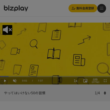
無料会員登録
Loaded
:
Playback
7.89%
自動
1x
Current
0:01
/
Duration
7:37
Rate
Play
Unmute
Picture-
(270p)
Full
in-
Picture
Time
やってはいけない50の習慣
1
/
4