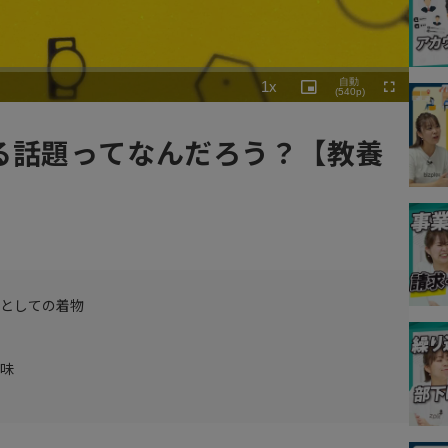
Playback
自動
1x
Rate
Picture-
(540p)
Fullscreen
in-
Picture
る話題ってなんだろう？【教養
養としての着物
意味