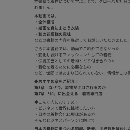
本書籍で着物について学ぶことで、グローバル社会
れません...
本動画では、
・全体構成
・絵画を身にまとう衣装
・和の花模様の意味
などの書籍の内容を厳選してお話しいただきました
さらに本書籍では、動画でご紹介できなかった
・変化し続けるファッションとしての着物
・伝統工芸としての着物とどう付き合うのか
・着物を着るために必要なもの
など、世間ではあまり知られていない、情報がこの
◆おすすめ章をご紹介！
第3章 なぜ今、着物が注目されるのか
第7章 「和」に出会える 着物専門店
◆こんな人におすすめ！
・ビジネスで世界に挑戦したい方
・日本の着物文化に興味がある方
そんなビジネスパーソンに向けて
日本の着物にまつわる知識、教養、世界観を解説し