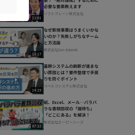
必要な要素教えます
ソフトブレーン株式会社
11:01
なぜ新規事業はうまくいかな
いのか？失敗しがちなチーム
と方法論
株式会社Sun Asterisk
13:17
基幹システムの刷新が進まな
い原因とは？要件整理で手戻
りを防ぐポイント
コベルコシステム株式会社
14:29
紙、Excel、メール…バラバ
ラな書類回収の「誰待ち」
「どこにある」を解決！
株式会社エーピーシーズ
07:22