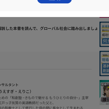
解説した本書を読んで、グローバル社会に踏み出しましょ
ンサルタント
（うえすぎ・えりこ）
めの「和創塾 ~きもので魅せる もうひとりの自分~」主宰
江戸っ子気質の英語教師だった父と、
店の和裁士として修行した母の間に長女として生まれる