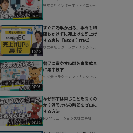
株式会社インターネットイニシア
ティブ
07:34
すぐに効果が出る。手間も時
間もかけずに売上げを即上げ
する裏技【BtoB向けEC】
株式会社ラクーンフィナンシャル
10:40
督促に費やす時間を事業成果
に集中投下
株式会社ラクーンフィナンシャル
07:05
なぜ部下は同じことを聞くの
か？質問対応の時間をゼロに
する方法
NDIソリューションズ株式会社
07:52