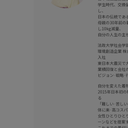
学生時代、交換
し、
日本の伝統であ
母親の30年前
し10kg減量、
自分の人生の主
法政大学社会学
環境創造企業 
入社
東日本大震災で
業績回復と会社
ビジョン·戦略
自分を変えた着
2015年日本
る
「難しい·苦し
体に楽·高コス
女性ひとりひと
ーンなどを提案
これまでの着付