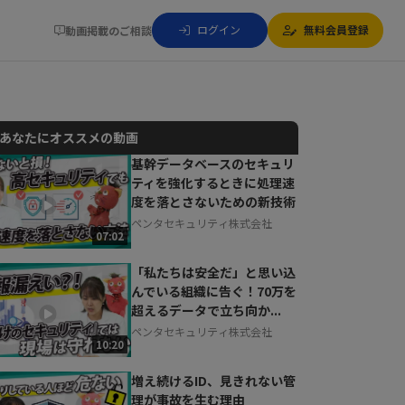
ログイン
無料会員登録
動画掲載のご相談
あなたにオススメの動画
基幹データベースのセキュリ
ティを強化するときに処理速
動画でご紹介しているサービスについて
度を落とさないための新技術
お気軽にご相談・ご質問いただけます！
ペンタセキュリティ株式会社
30秒でお申し込み可能
07:02
相談を希望する
無料
「私たちは安全だ」と思い込
んでいる組織に告ぐ！70万を
超えるデータで立ち向か...
ペンタセキュリティ株式会社
10:20
増え続けるID、見きれない管
理が事故を生む理由