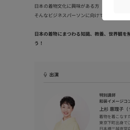
日本の着物文化に興味がある方
そんなビジネスパーソンに向けて
日本の着物にまつわる知識、教養、世界観を
う！
出演
特別講師
和装イメージコ
上杉 惠理子
着物を着こなすた
東京下町出身で
日本橋三越直営