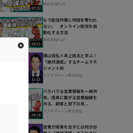
株式会社PLAY
07:22
もう配信作業に時間を奪われ
ない。 オンライン配信を自
動化する方法
株式会社PLAY
06:21
横山信弘×井上裕太と学ぶ！
「絶対達成」するチームマネ
ジメント術
ソフトブレーン株式会社
11:23
バラバラな営業情報を一発共
有。成果に繋がる営業組織を
作る、顧客と部下の見...
ソフトブレーン株式会社
06:28
営業が成果を出すには何が必
要？「絶対達成」するために