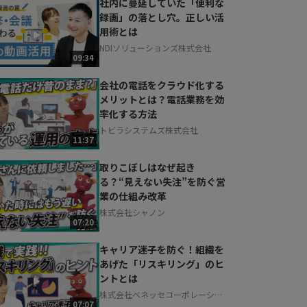
社内に蔓延していた「便利な
録画」の落とし穴。正しい活
用術とは
NDIソリューションズ株式会社
09:34
会社の電話をクラウド化する
メリットとは？電話業務を効
率化する方法
トビラシステムズ株式会社
11:37
取りこぼしはなぜ起き
る？“見えない失注”を防ぐ営
業の仕組み改革
株式会社シャノン
07:20
キャリア迷子を防ぐ！組織を
あげた「リスキリング」のヒ
ントとは
株式会社ベネッセコーポレーショ
07:07
ン