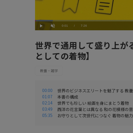
Loaded
:
8.08%
Current
0:01
/
Duration
7:26
Play
Unmute
Time
世界で通用して盛り上が
としての着物】
教養・雑学
00:00
世界のビジネスエリートを魅了する 教
01:07
本書の構成
02:14
世界でも珍しい 絵画を身にまとう着物
03:49
西洋の花言葉とは異なる 和の花模様の
05:35
お守りとして次世代につなぐ 着物の魅力