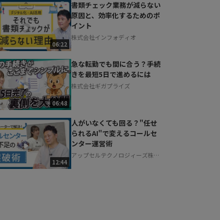
書類チェック業務が減らない
原因と、効率化するためのポ
イント
株式会社インフォディオ
06:22
急な転勤でも間に合う？手続
きを最短5日で進めるには
株式会社ギガプライズ
06:48
人がいなくても回る？"任せ
られるAI"で変えるコールセ
ンター運営術
アップセルテクノロジィーズ株式
12:44
会社