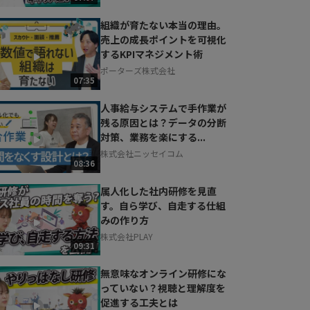
組織が育たない本当の理由。
売上の成長ポイントを可視化
するKPIマネジメント術
ポーターズ株式会社
07:35
人事給与システムで手作業が
残る原因とは？データの分断
対策、業務を楽にする...
株式会社ニッセイコム
08:36
属人化した社内研修を見直
す。自ら学び、自走する仕組
みの作り方
株式会社PLAY
09:31
無意味なオンライン研修にな
っていない？視聴と理解度を
促進する工夫とは