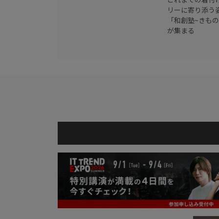
リーに寄り添う
「和創塾~きも
が集まる