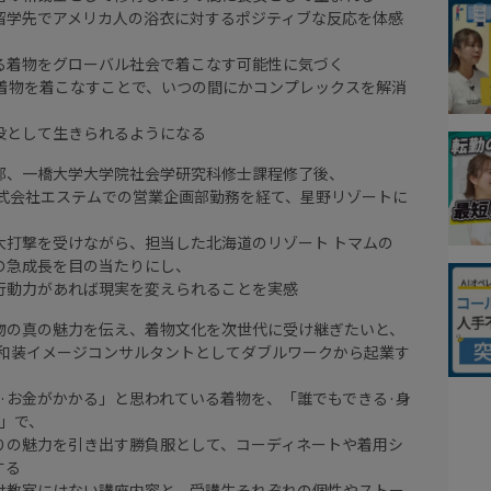
留学先でアメリカ人の浴衣に対するポジティブな反応を体感
る着物をグローバル社会で着こなす可能性に気づく
の着物を着こなすことで、いつの間にかコンプレックスを解消
役として生きられるようになる
部、一橋大学大学院社会学研究科修士課程修了後、
株式会社エステムでの営業企画部勤務を経て、星野リゾートに
大打撃を受けながら、担当した北海道のリゾート トマムの
の急成長を目の当たりにし、
·行動力があれば現実を変えられることを実感
物の真の魅力を伝え、着物文化を次世代に受け継ぎたいと、
初の和装イメージコンサルタントとしてダブルワークから起業す
い·お金がかかる」と思われている着物を、「誰でもできる·身
パ」で、
りの魅力を引き出す勝負服として、コーディネートや着用シ
する
け教室にはない講座内容と、受講生それぞれの個性やストー