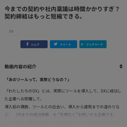
今までの契約や社内稟議は時間かかりすぎ？
契約締結はもっと短縮できる。
DX
シェア
ツイート
ブックマーク
動画内容の紹介
「あのツールって、実際どうなの？」
『わたしたちのDX』とは、実際にツールを導入して、DXに成功し
た企業へお邪魔して、
導入前の課題、ツールとの出会い、導入から運用までの道のりな
ど、 DXまでの成功体験 を ”忌憚なく”お伺いする企画です。
ツール導入企業の生の声は、あなたの／わたしたちの声でもあり