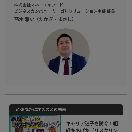
っそりモニタリングしていただきます。
株式会社マネーフォワード
ビジネスカンパニー リーガルソリューション本部 部長
それでは、
『わたしたちのDX』
、伺っていきましょう。
髙木 雅史（たかぎ・まさし）
あなたにオススメの動画
動画でご紹介しているサービスについて
お気軽にご相談・ご質問いただけます！
キャリア迷子を防ぐ！組
30秒でお申し込み可能
織をあげた「リスキリン