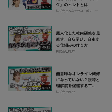
グ」のヒントとは
相談を希望する
07:07
無料
株式会社ベネッセコーポレーシ
ョン
属人化した社内研修を見
直す。自ら学び、自走す
る仕組みの作り方
09:31
株式会社PLAY
無意味なオンライン研修
になっていない？視聴と
理解度を促進する工...
07:22
株式会社PLAY