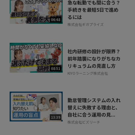
急な転勤でも間に合う？
手続きを最短5日で進め
るには
06:48
株式会社ギガプライズ
社内研修の設計が限界？
前年踏襲になりがちなカ
リキュラムの見直し方
08:51
KIYOラーニング株式会社
勤怠管理システムの入れ
替えに失敗する理由と、
自社に合う運用の見...
13:39
株式会社ビズリーチ