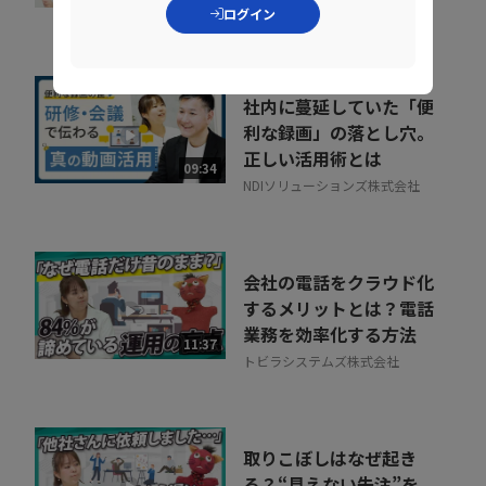
NDIソリューションズ株式会社
ログイン
社内に蔓延していた「便
利な録画」の落とし穴。
正しい活用術とは
09:34
NDIソリューションズ株式会社
会社の電話をクラウド化
するメリットとは？電話
業務を効率化する方法
11:37
トビラシステムズ株式会社
取りこぼしはなぜ起き
る？“見えない失注”を