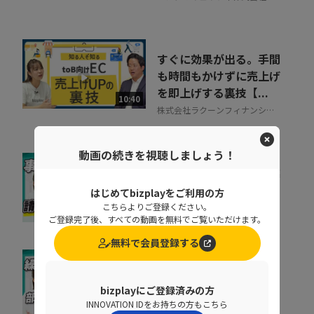
すぐに効果が出る。手間
も時間もかけずに売上げ
を即上げする裏技【...
10:40
株式会社ラクーンフィナンシャ
ル
動画の続きを視聴しましょう！
督促に費やす時間を事業
成果に集中投下
はじめてbizplayをご利用の方
こちらよりご登録ください。
株式会社ラクーンフィナンシャ
07:05
ご登録完了後、すべての動画を無料でご覧いただけます。
ル
無料で会員登録する
なぜ部下は同じことを聞
くのか？質問対応の時間
bizplayにご登録済みの方
をゼロにする方法
INNOVATION IDをお持ちの方もこちら
07:52