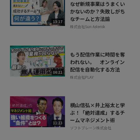
なぜ新規事業はうまくい
かないのか？失敗しがち
なチームと方法論
13:17
株式会社Sun Asterisk
もう配信作業に時間を奪
われない。 オンライン
配信を自動化する方法
06:21
株式会社PLAY
横山信弘×井上裕太と学
ぶ！「絶対達成」するチ
ームマネジメント術
11:23
ソフトブレーン株式会社