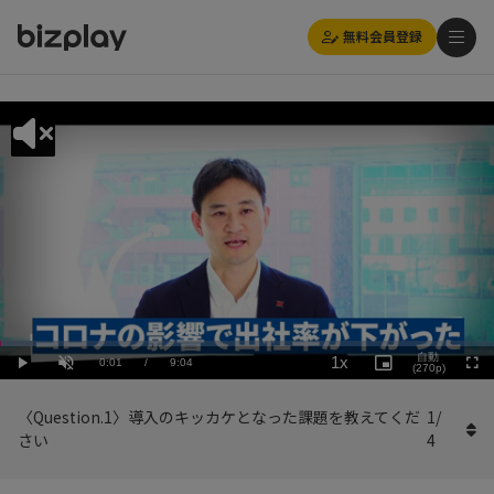
無料会員登録
Loaded
:
Playback
6.62%
自動
1x
Current
0:01
/
Duration
9:04
Rate
Play
Unmute
Picture-
(270p)
Full
in-
Picture
Time
〈Question.1〉導入のキッカケとなった課題を教えてくだ
1
/
さい
4