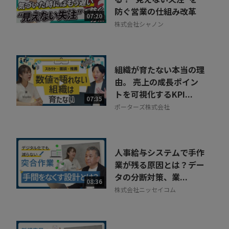
防ぐ営業の仕組み改革
07:20
株式会社シャノン
組織が育たない本当の理
由。 売上の成長ポイン
トを可視化するKPI...
07:35
ポーターズ株式会社
人事給与システムで手作
業が残る原因とは？デー
タの分断対策、業...
08:36
株式会社ニッセイコム