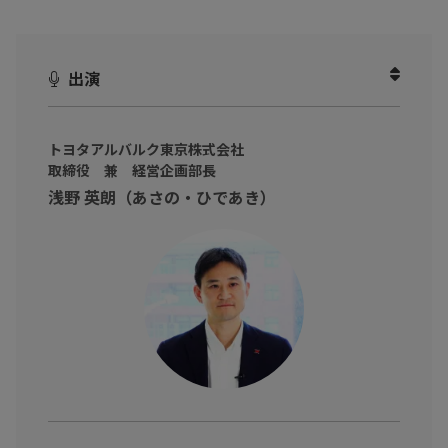
ます。
《発見》
「あ、この課題はわたしたちと同じだ！」
出演
《学び》
「なるほど、こうやって浸透させればいいのか」
《希望》
「ツールを導入したら、わたしたちの未来が変わるかも
しれない！」
トヨタアルバルク東京株式会社
取締役 兼 経営企画部長
今回は、
電子契約・契約書管理サービス
「
マネーフォワード クラ
浅野 英朗（あさの・ひであき）
ウド契約
」を利用している
トヨタアルバルク東京株式会社様
にインタビューさせていただきました。
スポンサー契約に多額の印紙代がかかっていたり、コロナ禍でリ
モートワーク化が急務となっていたという トヨタアルバルク東
京株式会社様 は、なぜ「マネーフォワード クラウド契約」を選
んだのでしょうか？
また、本企画では、ツールベンダーである企業様もお呼びして、
我々スタッフがツール導入企業様へインタビューする様子を、こ