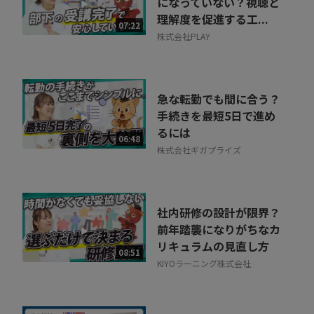
になっていない？視聴と
理解度を促進する工...
07:22
株式会社PLAY
急な転勤でも間に合う？
手続きを最短5日で進め
るには
06:48
株式会社ギガプライズ
社内研修の設計が限界？
前年踏襲になりがちなカ
リキュラムの見直し方
08:51
KIYOラーニング株式会社