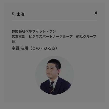
会社へのエンゲージメントが低下し、優秀人材がどんどん流出し
てしまう…
出演
このような課題をお持ちの人事部の方も多いのではないでしょう
か。
株式会社ベネフィット・ワン
営業本部 ビジネスパートナーグループ 統括グループ
人手不足や優秀人材を食い止めるには、まずは賃上げだ！と思い
長
がちですが
宇野 浩規（うの・ひろき）
昨今のインフレ状況下では、得策とは言えません。
では、解決するにはどうすればよいのでしょうか？
そこでヒントとなるのが「福利厚生の拡充」です。
本動画では、企業の福利厚生拡充の効果に詳しい宇野 浩規 氏
（株式会社ベネフィット・ワン 営業本部 ビジネスパートナー
グループ 統括グループ長） をお招きし、福利厚生を拡充させる
ことの重要性や賃上げだけでは解決できない理由などを伺いまし
た！