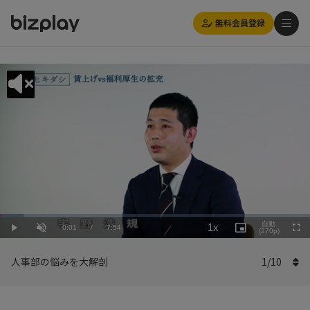
無料会員登録
Loaded
:
Playback
7.60%
自動
1x
Current
0:01
/
Duration
7:54
Rate
Play
Unmute
Picture-
(270p)
Full
in-
Picture
Time
人事部の悩みを大解剖
1
/
10