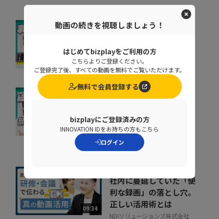
動画の続きを視聴しましょう！
督促に費やす時間を事業
成果に集中投下
はじめてbizplayをご利用の方
株式会社ラクーンフィナンシャ
こちらよりご登録ください。
07:05
ル
ご登録完了後、すべての動画を無料でご覧いただけます。
無料で会員登録する
なぜ部下は同じことを聞
くのか？質問対応の時間
bizplayにご登録済みの方
をゼロにする方法
INNOVATION IDをお持ちの方もこちら
07:52
NDIソリューションズ株式会社
ログイン
社内に蔓延していた「便
利な録画」の落とし穴。
正しい活用術とは
09:34
NDIソリューションズ株式会社