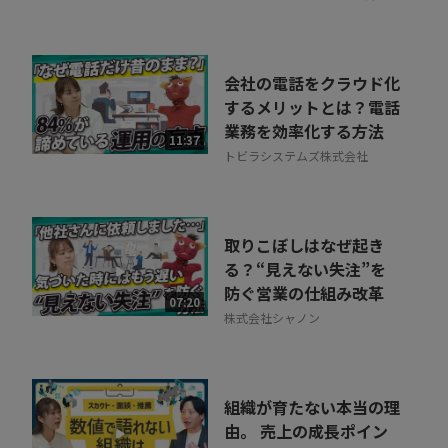
会社の電話をクラウド化
するメリットとは？電話
業務を効率化する方法
11:37
トビラシステムズ株式会社
取りこぼしはなぜ起き
る？“見えない失注”を
防ぐ営業の仕組み改革
07:20
株式会社シャノン
組織が育たない本当の理
由。 売上の成長ポイン