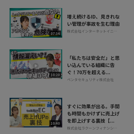
増え続けるID、見きれな
い管理が事故を生む理由
株式会社インターネットイニシ
07:34
アティブ
「私たちは安全だ」と思
い込んでいる組織に告
ぐ！70万を超える...
10:20
ペンタセキュリティ株式会社
すぐに効果が出る。手間
も時間もかけずに売上げ
を即上げする裏技【...
10:40
株式会社ラクーンフィナンシャ
ル