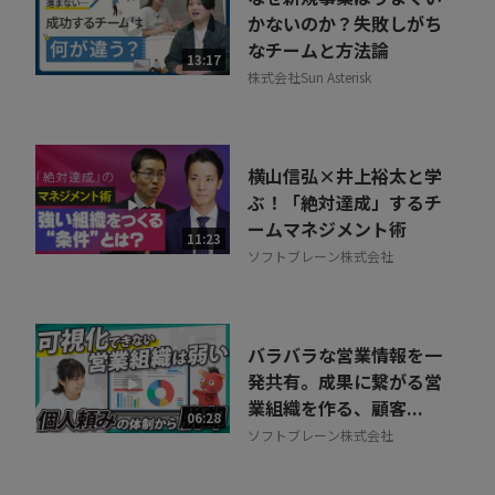
かないのか？失敗しがち
なチームと方法論
13:17
株式会社Sun Asterisk
横山信弘×井上裕太と学
ぶ！「絶対達成」するチ
ームマネジメント術
11:23
ソフトブレーン株式会社
バラバラな営業情報を一
発共有。成果に繋がる営
業組織を作る、顧客...
06:28
ソフトブレーン株式会社