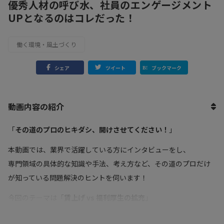
優秀人材の呼び水、社員のエンゲージメント
UPとなるのはコレだった！
働く環境・風土づくり
シェア
ツイート
ブックマーク
動画内容の紹介
「
その道のプロのヒキダシ、開けさせてください！
」
本動画では、業界で活躍している方にインタビューをし、
専門領域の具体的な知識や手法、考え方など、その道のプロだけ
が知っている問題解決のヒントを伺います！
今回のテーマは「
賃上げ vs 福利厚生の拡充
」
新卒や中途社員の人材確保に苦戦している…