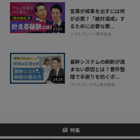
営業が成果を出すには何
が必要？「絶対達成」す
るために必要な要...
11:01
ソフトブレーン株式会社
基幹システムの刷新が進
まない原因とは？要件整
理で手戻りを防ぐポ...
14:29
コベルコシステム株式会社
特集