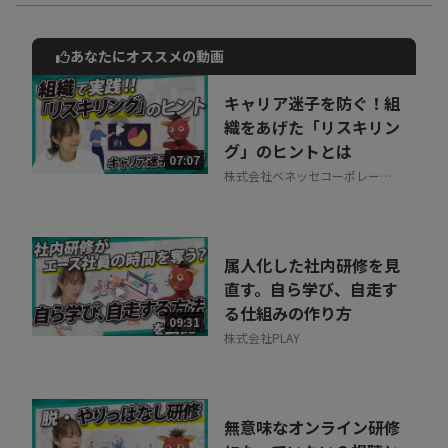
あなたにオススメの動画
動画でご紹介しているサービスについて
お気軽にご相談・ご質問いただけます！
キャリア迷子を防ぐ！組
30秒でお申し込み可能
織をあげた「リスキリン
グ」のヒントとは
相談を希望する
07:07
無料
株式会社ベネッセコーポレーシ
ョン
属人化した社内研修を見
直す。自ら学び、自走す
る仕組みの作り方
09:31
株式会社PLAY
無意味なオンライン研修