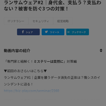
ランサムウェア#2｜身代金、支払う？支払わ
ない？被害を防ぐ3つの対策！
ITリテラシー
セキュリティ
経営戦略
シェア
ツイート
ブックマーク
動画内容の紹介
「専門家と紐解く！
ミステリーは突然に
」対策編
▼前回のおさらいはこちら▼
ランサムウェア#1｜企業を襲うデータ消失の正体は？情シスのイ
ンシデントに迫る！
https://biz-play.com/seminar/2160
本動画は、各業界を牽引するプロフェッショナルをゲストにお招