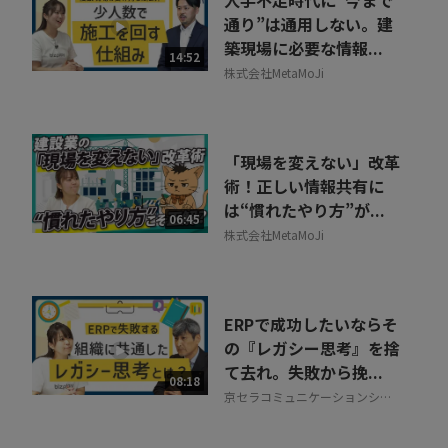
人手不足時代に“今まで
通り”は通用しない。建
築現場に必要な情報...
14:52
株式会社MetaMoJi
「現場を変えない」改革
術！正しい情報共有に
は“慣れたやり方”が...
06:45
株式会社MetaMoJi
ERPで成功したいならそ
の『レガシー思考』を捨
て去れ。失敗から挽...
08:18
京セラコミュニケーションシス
テム株式会社