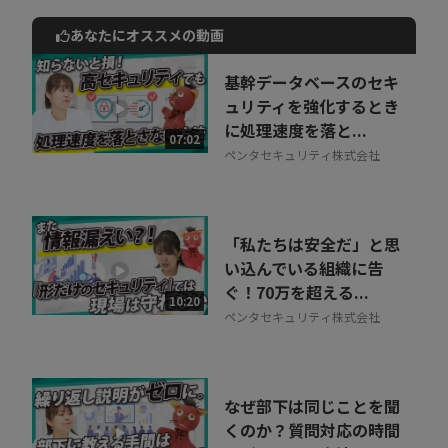
セキュリティ思考
あなたにオススメの動画
「今より少し高いレベル」を目指すことで、守れるものがある――
動画でご紹介しているサービスについて
お気軽にご相談・ご質問いただけます！
現場視点で語られる、リアルで実践的なアドバイスをお届けしま
基幹データベースのセキ
30秒でお申し込み可能
ュリティを強化するとき
す。
に処理速度を落と...
相談を希望する
07:02
無料
ペンタセキュリティ株式会社
「私たちは安全だ」と思
い込んでいる組織に告
ぐ！70万を超える...
10:20
ペンタセキュリティ株式会社
なぜ部下は同じことを聞
くのか？質問対応の時間