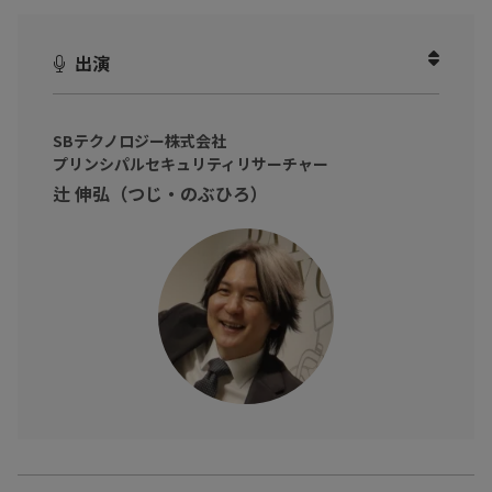
きし、
企業に突然訪れたインシデントをミステリー風に紹介、真相解明
出演
を進める中で課題や対策を考えていくシリーズ番組です。
事件編で明らかになった、企業を襲う「ランサムウェア」の脅威――
いったいなぜ、あのような事態が起きたのか、どうすれば防げた
SBテクノロジー株式会社
プリンシパルセキュリティリサーチャー
のか…？
辻 伸弘（つじ・のぶひろ）
対策編では、引き続きセキュリティリサーチャーの辻 伸弘 氏とと
もに、
再発を防ぐために企業が取るべき具体的な対策を徹底解説しま
す。
・攻撃者は"わずかな穴"から侵入してくる ―全てを守るために
必要な、認証・脆弱性管理・アクセス制御とは？
・侵入を前提に備える。被害の拡大を防ぐための「監視」と「封
じ込め」の重要性
・万が一脅迫を受けたら？対応方針を"事前に決めておく"という