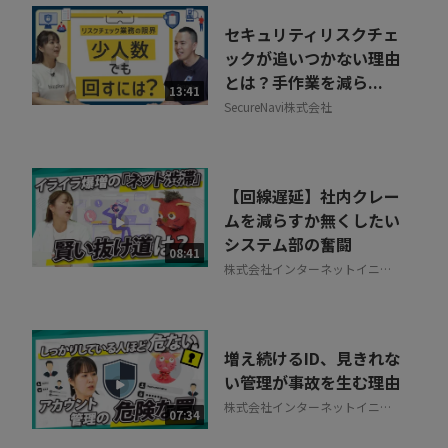
セキュリティリスクチェ
ックが追いつかない理由
とは？手作業を減ら...
13:41
SecureNavi株式会社
【回線遅延】社内クレー
ムを減らすか無くしたい
システム部の奮闘
08:41
株式会社インターネットイニシ
アティブ
増え続けるID、見きれな
い管理が事故を生む理由
株式会社インターネットイニシ
07:34
アティブ