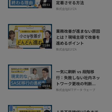
定着させる方法
09:53
株式会社ELYZA
業務改善が進まない原因
とは？現場主導で改善を
進めるポイント
11:46
株式会社ELYZA
一気に刷新 vs 段階移
行：失敗しない社内ネッ
トワーク更改の判断...
09:54
株式会社NTTデータ ウェーブ