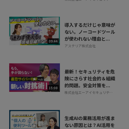
ラボ
導入するだけじゃ意味が
ない。ノーコードツール
が使われない理由と...
09:44
アステリア株式会社
最新！セキュリティを危
険にさらす社会的＆組織
的問題。安全対策を...
15:08
株式会社エーアイセキュリティ
ラボ
生成AIの業務活用が進ま
ない原因とは？AI活用を