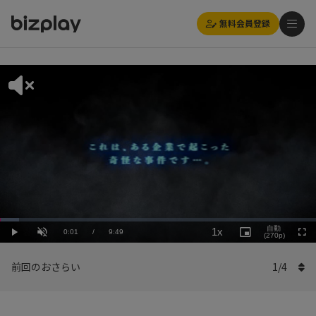
無料会員登録
Loaded
:
Playback
6.12%
自動
1x
Current
0:01
/
Duration
9:49
Rate
Play
Unmute
Picture-
(270p)
Full
in-
Picture
Time
前回のおさらい
1
/
4