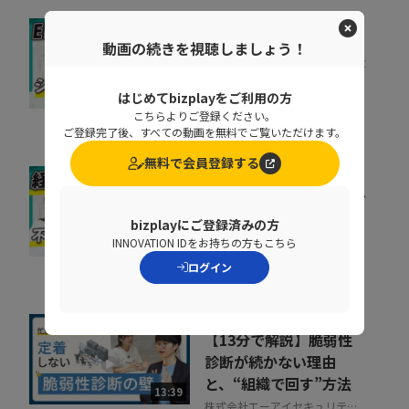
ERP刷新の前に考えるべ
動画の続きを視聴しましょう！
き「入口改善」。現場が
使わない原因と整え方
はじめてbizplayをご利用の方
06:51
TISI株式会社
こちらよりご登録ください。
ご登録完了後、すべての動画を無料でご覧いただけます。
無料で会員登録する
精算業務は人の目で守れ
ない 目視検印がガバナ
bizplayにご登録済みの方
ンスリスクになる理由
INNOVATION IDをお持ちの方もこちら
11:26
TISI株式会社
ログイン
【13分で解説】脆弱性
診断が続かない理由
と、“組織で回す”方法
13:39
株式会社エーアイセキュリティ