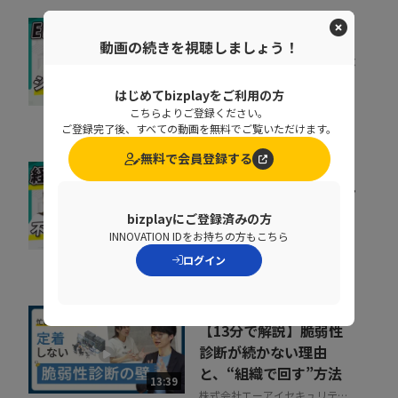
ERP刷新の前に考えるべ
動画の続きを視聴しましょう！
き「入口改善」。現場が
使わない原因と整え方
はじめてbizplayをご利用の方
06:51
TISI株式会社
こちらよりご登録ください。
ご登録完了後、すべての動画を無料でご覧いただけます。
無料で会員登録する
精算業務は人の目で守れ
ない 目視検印がガバナ
bizplayにご登録済みの方
ンスリスクになる理由
INNOVATION IDをお持ちの方もこちら
11:26
TISI株式会社
ログイン
【13分で解説】脆弱性
診断が続かない理由
と、“組織で回す”方法
13:39
株式会社エーアイセキュリティ