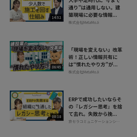
人手不足時代に“今まで
通り”は通用しない。建
築現場に必要な情報...
14:52
株式会社MetaMoJi
「現場を変えない」改革
術！正しい情報共有に
は“慣れたやり方”が...
06:45
株式会社MetaMoJi
ERPで成功したいならそ
の『レガシー思考』を捨
て去れ。失敗から挽...
08:18
京セラコミュニケーションシス
テム株式会社