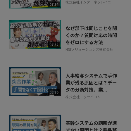
株式会社インターネットイニシ
07:34
アティブ
なぜ部下は同じことを聞
くのか？質問対応の時間
をゼロにする方法
07:52
NDIソリューションズ株式会社
人事給与システムで手作
業が残る原因とは？デー
タの分断対策、業...
08:36
株式会社ニッセイコム
基幹システムの刷新が進
まない原因とは？要件整