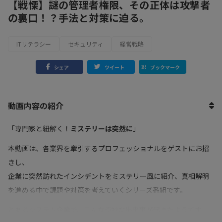
【戦慄】謎の管理者権限、その正体は攻撃者
の裏口！？手法と対策に迫る。
ITリテラシー
セキュリティ
経営戦略
シェア
ツイート
ブックマーク
動画内容の紹介
「専門家と紐解く！
ミステリーは突然に
」
本動画は、各業界を牽引するプロフェッショナルをゲストにお招
きし、
企業に突然訪れたインシデントをミステリー風に紹介、真相解明
を進める中で課題や対策を考えていくシリーズ番組です。
とあるシステム企業で、こんな奇妙な出来事が起きたようです。