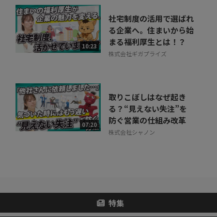
社宅制度の活用で選ばれ
る企業へ。住まいから始
まる福利厚生とは！？
10:23
株式会社ギガプライズ
取りこぼしはなぜ起き
る？“見えない失注”を
防ぐ営業の仕組み改革
07:20
株式会社シャノン
特集