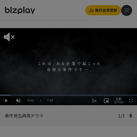
無料会員登録
Loaded
:
Playback
7.72%
自動
1x
Current
0:01
/
Duration
7:47
Rate
Play
Unmute
Picture-
(270p)
Full
in-
Picture
Time
事件発生再現ドラマ
1
/
3