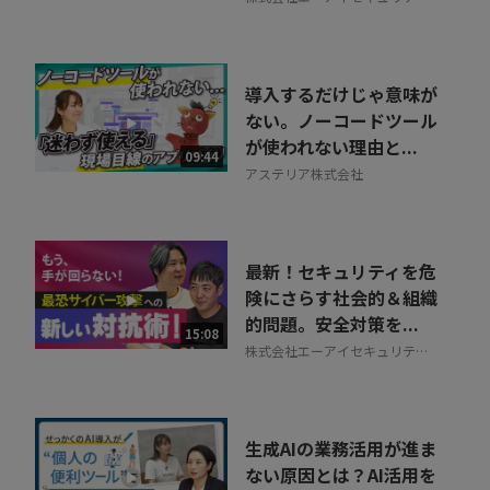
ラボ
導入するだけじゃ意味が
ない。ノーコードツール
が使われない理由と...
09:44
アステリア株式会社
最新！セキュリティを危
険にさらす社会的＆組織
的問題。安全対策を...
15:08
株式会社エーアイセキュリティ
ラボ
生成AIの業務活用が進ま
ない原因とは？AI活用を