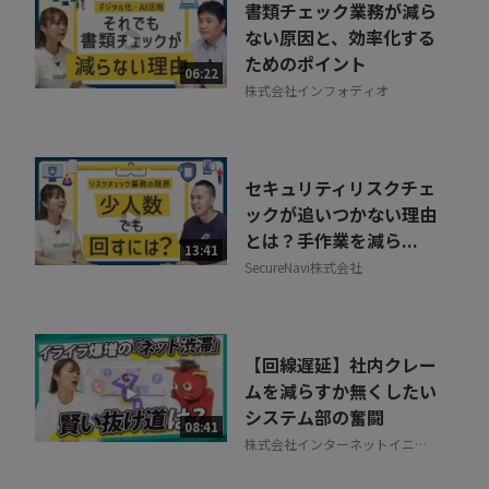
書類チェック業務が減ら
ない原因と、効率化する
ためのポイント
06:22
株式会社インフォディオ
セキュリティリスクチェ
ックが追いつかない理由
とは？手作業を減ら...
13:41
SecureNavi株式会社
【回線遅延】社内クレー
ムを減らすか無くしたい
システム部の奮闘
08:41
株式会社インターネットイニシ
アティブ