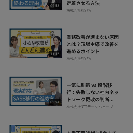
定着させる方法
09:53
株式会社ELYZA
業務改善が進まない原因
とは？現場主導で改善を
進めるポイント
11:46
株式会社ELYZA
一気に刷新 vs 段階移
行：失敗しない社内ネッ
トワーク更改の判断...
09:54
株式会社NTTデータ ウェーブ