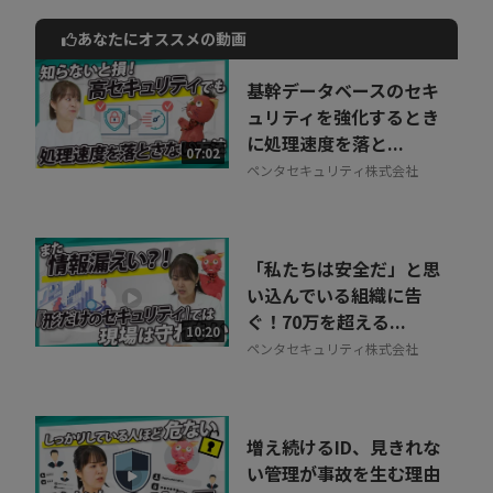
あなたにオススメの動画
動画でご紹介しているサービスについて
お気軽にご相談・ご質問いただけます！
基幹データベースのセキ
30秒でお申し込み可能
ュリティを強化するとき
に処理速度を落と...
相談を希望する
07:02
無料
ペンタセキュリティ株式会社
「私たちは安全だ」と思
い込んでいる組織に告
ぐ！70万を超える...
10:20
ペンタセキュリティ株式会社
増え続けるID、見きれな
い管理が事故を生む理由