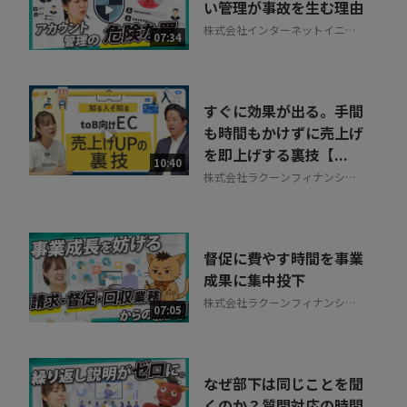
い管理が事故を生む理由
株式会社インターネットイニシ
07:34
アティブ
すぐに効果が出る。手間
も時間もかけずに売上げ
を即上げする裏技【...
10:40
株式会社ラクーンフィナンシャ
ル
督促に費やす時間を事業
成果に集中投下
株式会社ラクーンフィナンシャ
07:05
ル
なぜ部下は同じことを聞
くのか？質問対応の時間