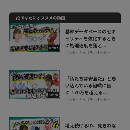
あなたにオススメの動画
動画でご紹介しているサービスについて
お気軽にご相談・ご質問いただけます！
基幹データベースのセキ
30秒でお申し込み可能
ュリティを強化するとき
に処理速度を落と...
相談を希望する
07:02
無料
ペンタセキュリティ株式会社
「私たちは安全だ」と思
い込んでいる組織に告
ぐ！70万を超える...
10:20
ペンタセキュリティ株式会社
増え続けるID、見きれな