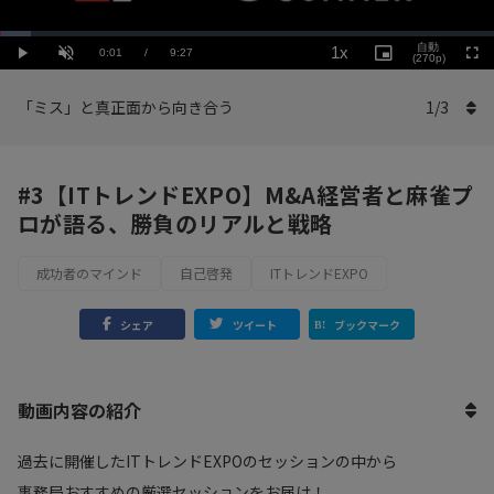
Loaded
:
Playback
6.36%
自動
1x
Current
0:01
/
Duration
9:27
Rate
Play
Unmute
Picture-
(270p)
Full
in-
Picture
Time
「ミス」と真正面から向き合う
1
/
3
#3【ITトレンドEXPO】M&A経営者と麻雀プ
ロが語る、勝負のリアルと戦略
成功者のマインド
自己啓発
ITトレンドEXPO
シェア
ツイート
ブックマーク
動画内容の紹介
過去に開催したITトレンドEXPOのセッションの中から
事務局おすすめの厳選セッションをお届け！