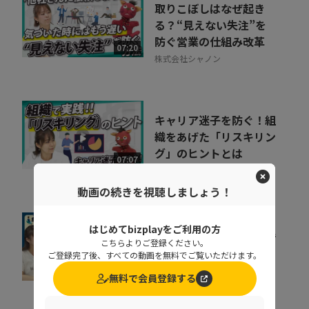
取りこぼしはなぜ起き
る？“見えない失注”を
防ぐ営業の仕組み改革
07:20
株式会社シャノン
キャリア迷子を防ぐ！組
織をあげた「リスキリン
グ」のヒントとは
07:07
株式会社ベネッセコーポレーシ
ョン
動画の続きを視聴しましょう！
はじめてbizplayをご利用の方
組織が育たない本当の理
こちらよりご登録ください。
由。 売上の成長ポイン
ご登録完了後、すべての動画を無料でご覧いただけます。
トを可視化するKPI...
07:35
無料で会員登録する
ポーターズ株式会社