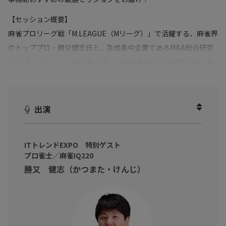
【セッション概要】
麻雀プロリーグ戦「M.LEAGUE（Mリーグ）」で活躍する、麻雀界
のトッププロ・勝又健志氏と、急成長中企業であるM&A総合研究
所 代表、そして、上場企業で唯一日本麻雀協会プロ資格を持つ雀
士でもある佐上峻作氏による異色の麻雀×ビジネス対談。「読
み」「決断」「戦略」をキーワードに、プロ麻雀と M&A 経営に共
通する「勝負の本質」を深掘りし、意思決定層へ実践的示唆を届
出演
けます。
経営の意思決定はもちろん、ビジネスパーソンが行う日々の意思
ITトレンドEXPO 特別ゲスト
決定に刺激とヒントをもらえるセッションです。
プロ雀士／麻雀IQ220
勝又 健志（かつまた・けんじ）