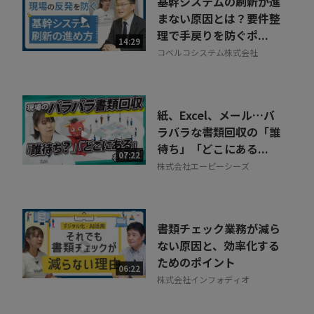
基幹システムの刷新が進
まない原因とは？要件整
理で手戻りを防ぐポ...
14:29
コベルコシステム株式会社
紙、Excel、メール…バ
ラバラな書類回収の「誰
待ち」「どこにある...
07:22
株式会社エーピーシーズ
書類チェック業務が減ら
ない原因と、効率化する
ためのポイント
06:22
株式会社インフォディオ