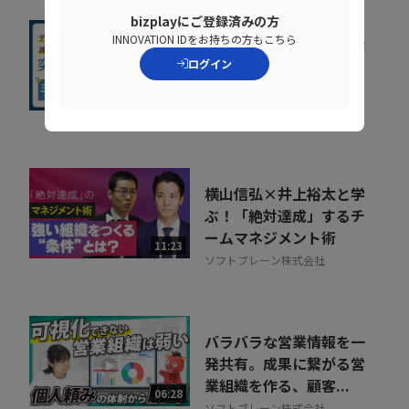
bizplayにご登録済みの方
INNOVATION IDをお持ちの方もこちら
人事給与システムで手作
ログイン
業が残る原因とは？デー
タの分断対策、業...
08:36
株式会社ニッセイコム
横山信弘×井上裕太と学
ぶ！「絶対達成」するチ
ームマネジメント術
11:23
ソフトブレーン株式会社
バラバラな営業情報を一
発共有。成果に繋がる営
業組織を作る、顧客...
06:28
ソフトブレーン株式会社