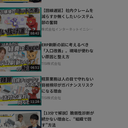
【回線遅延】社内クレームを
減らすか無くしたいシステム
部の奮闘
株式会社インターネットイニシア
08:41
ティブ
ERP刷新の前に考えるべき
「入口改善」。現場が使わな
い原因と整え方
TISI株式会社
06:51
精算業務は人の目で守れない
目視検印がガバナンスリスク
になる理由
TISI株式会社
11:26
【13分で解説】脆弱性診断が
続かない理由と、“組織で回
す”方法