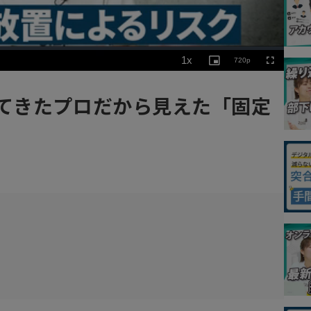
Playback
1x
720p
Rate
Picture-
Fullscreen
in-
Picture
ってきたプロだから見えた「固定