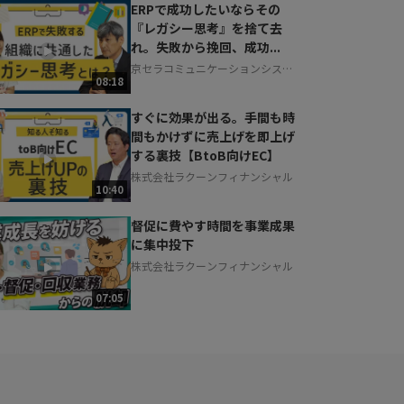
ERPで成功したいならその
『レガシー思考』を捨て去
れ。失敗から挽回、成功...
京セラコミュニケーションシステ
08:18
ム株式会社
すぐに効果が出る。手間も時
間もかけずに売上げを即上げ
する裏技【BtoB向けEC】
株式会社ラクーンフィナンシャル
10:40
督促に費やす時間を事業成果
に集中投下
株式会社ラクーンフィナンシャル
07:05