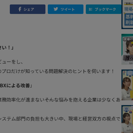
シェア
ツイート
ブックマーク
さい！」
ビューをし、
のプロだけが知っている問題解決のヒントを伺います！
BXによる改善
」
務効率化が進まない――そんな悩みを抱える企業は少なくあ
システム部門の負担も大きい中、現場と経営双方の視点で