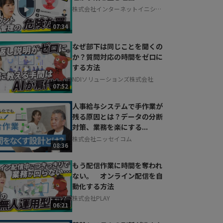
株式会社インターネットイニシア
ティブ
07:34
なぜ部下は同じことを聞くの
か？質問対応の時間をゼロに
する方法
NDIソリューションズ株式会社
07:52
人事給与システムで手作業が
残る原因とは？データの分断
対策、業務を楽にする...
株式会社ニッセイコム
08:36
もう配信作業に時間を奪われ
ない。 オンライン配信を自
動化する方法
株式会社PLAY
06:21