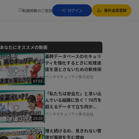
ログイン
無料会員登録
動画掲載のご相談
あなたにオススメの動画
基幹データベースのセキュリ
ティを強化するときに処理速
動画でご紹介しているサービスについて
度を落とさないための新技術
お気軽にご相談・ご質問いただけます！
ペンタセキュリティ株式会社
30秒でお申し込み可能
07:02
相談を希望する
無料
「私たちは安全だ」と思い込
んでいる組織に告ぐ！70万を
超えるデータで立ち向か...
ペンタセキュリティ株式会社
10:20
増え続けるID、見きれない管
理が事故を生む理由