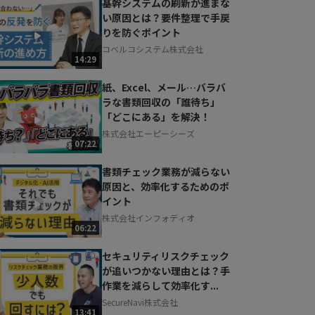
基幹システムの刷新が進まな
い原因とは？要件整理で手戻
りを防ぐポイント
コベルコシステム株式会社
14:29
紙、Excel、メール…バラバ
ラな書類回収の「誰待ち」
「どこにある」を解決！
株式会社エーピーシーズ
07:22
書類チェック業務が減らない
原因と、効率化するためのポ
イント
株式会社インフォディオ
06:22
セキュリティリスクチェック
が追いつかない理由とは？手
作業を減らして効率化す...
SecureNavi株式会社
13:41