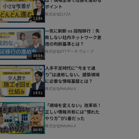
ポイント
株式会社ELYZA
11:46
一気に刷新 vs 段階移行：失
敗しない社内ネットワーク更
改の判断基準とは？
株式会社NTTデータ ウェーブ
09:54
人手不足時代に“今まで通
り”は通用しない。建築現場
に必要な情報基盤とは？
株式会社MetaMoJi
14:52
「現場を変えない」改革術！
正しい情報共有には“慣れた
やり方”が1番だった
株式会社MetaMoJi
06:45