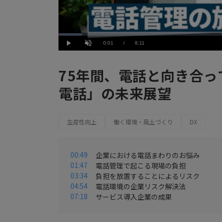
Loaded
:
6.54%
Current
0:01
/
Duration
9:11
Play
Unmute
Time
75年間、電話と向き合
電話」の未来展望
生産性向上
働く環境・風土づくり
DX
00:49
企業における電話まわりのお悩み
01:47
電話管理で起こる現場の負担
03:34
負担を放置することによるリスク
04:54
電話環境の企業リスク解決法
07:18
サービス導入企業の成果