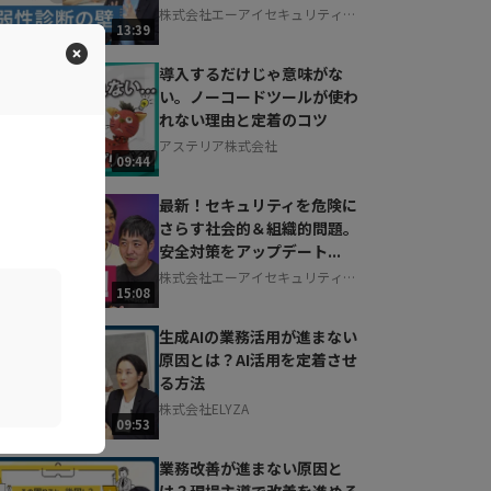
株式会社エーアイセキュリティラ
13:39
ボ
導入するだけじゃ意味がな
い。ノーコードツールが使わ
れない理由と定着のコツ
アステリア株式会社
09:44
最新！セキュリティを危険に
さらす社会的＆組織的問題。
安全対策をアップデート...
株式会社エーアイセキュリティラ
15:08
ボ
生成AIの業務活用が進まない
原因とは？AI活用を定着させ
る方法
株式会社ELYZA
09:53
業務改善が進まない原因と
は？現場主導で改善を進める