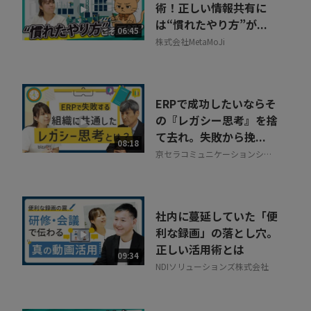
術！正しい情報共有に
は“慣れたやり方”が...
06:45
株式会社MetaMoJi
ERPで成功したいならそ
の『レガシー思考』を捨
て去れ。失敗から挽...
08:18
京セラコミュニケーションシス
テム株式会社
社内に蔓延していた「便
利な録画」の落とし穴。
正しい活用術とは
09:34
NDIソリューションズ株式会社