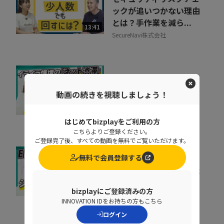
ックが追いつかない理由
とは？手作業を減ら...
13:41
SecureNavi株式会社
【回線遅延】社内クレー
ムを減らすか無くしたい
動画の続きを視聴しましょう！
システム部の奮闘
08:41
株式会社インターネットイニシ
はじめてbizplayをご利用の方
アティブ
こちらよりご登録ください。
ご登録完了後、すべての動画を無料でご覧いただけます。
無料で会員登録する
ERP刷新の前に考えるべ
き「入口改善」。現場が
使わない原因と整え方
06:51
bizplayにご登録済みの方
TISI株式会社
INNOVATION IDをお持ちの方もこちら
ログイン