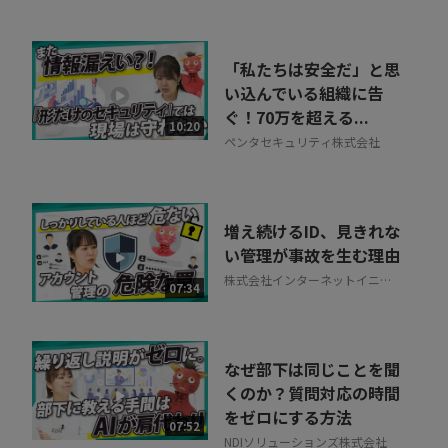
「私たちは安全だ」と思
い込んでいる組織に告
ぐ！70万を超える...
10:20
ペンタセキュリティ株式会社
増え続けるID、見きれな
い管理が事故を生む理由
株式会社インターネットイニシ
07:34
アティブ
なぜ部下は同じことを聞
くのか？質問対応の時間
をゼロにする方法
07:52
NDIソリューションズ株式会社