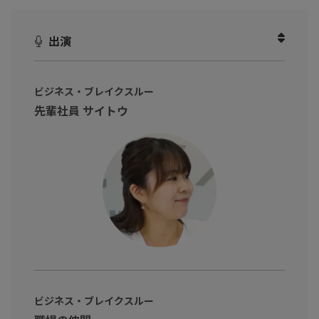
手一杯…」
そんな理想と現実のギャップを生んでいる正体は、戦略や意欲の
出演
問題ではなく、足元の「PC運用」という前提条件にありました。
本編では、PC導入からMicrosoft 365の運用までをワンストップ
ビジネス・ブレイクスルー
で支える「TOiNX M365マネージドPC」を取り上げ、
先輩社員 サイトウ
・端末のバラつきが、最新AIやセキュリティ施策を台無しにする
リスク
・「攻めのIT」へシフトするための、運用標準化のメリット
・情シスを火消しから解放し、本来のDX業務に集中させる仕組み
など、企業のIT基盤を劇的に進化させる「守りのDX」をわかりや
すく解説。
「最新ツールを入れたのに定着しない」「管理負荷を減らして攻
めに転じたい」と考えるマネジメント層やIT担当者の方は、ぜひ
ご覧ください！
ビジネス・ブレイクスルー
※動画内のデータや実数、所属・肩書は撮影当時のものです