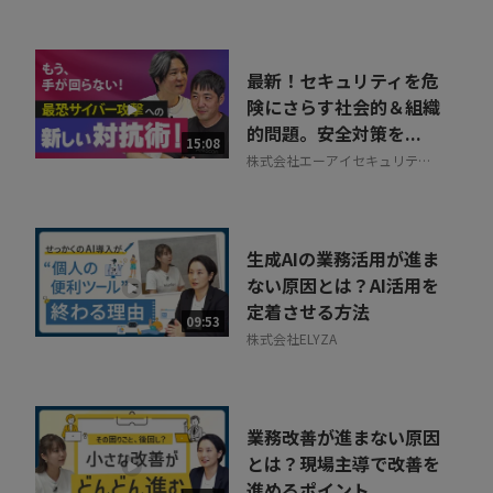
最新！セキュリティを危
険にさらす社会的＆組織
的問題。安全対策を...
15:08
株式会社エーアイセキュリティ
ラボ
生成AIの業務活用が進ま
ない原因とは？AI活用を
定着させる方法
09:53
株式会社ELYZA
業務改善が進まない原因
とは？現場主導で改善を
進めるポイント