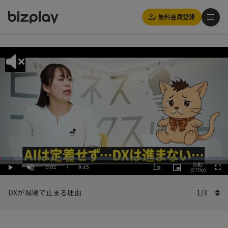
無料会員登録
Loaded
:
Playback
6.16%
自動
1x
Current
0:01
/
Duration
9:45
Rate
Play
Unmute
Picture-
(270p)
Full
in-
Picture
Time
DXが現場で止まる理由
1
/
3