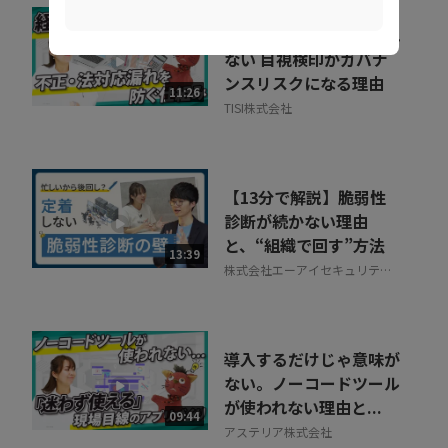
精算業務は人の目で守れ
ない 目視検印がガバナ
ンスリスクになる理由
11:26
TISI株式会社
【13分で解説】脆弱性
診断が続かない理由
と、“組織で回す”方法
13:39
株式会社エーアイセキュリティ
ラボ
導入するだけじゃ意味が
ない。ノーコードツール
が使われない理由と...
09:44
アステリア株式会社