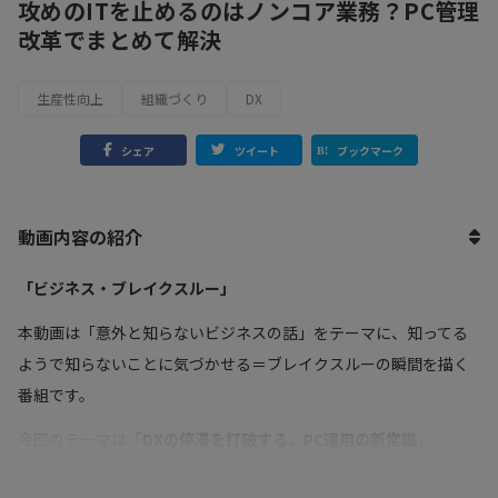
攻めのITを止めるのはノンコア業務？PC管理
改革でまとめて解決
生産性向上
組織づくり
DX
シェア
ツイート
ブックマーク
動画内容の紹介
「ビジネス・ブレイクスルー」
本動画は「意外と知らないビジネスの話」をテーマに、知ってる
ようで知らないことに気づかせる＝ブレイクスルーの瞬間を描く
番組です。
今回のテーマは「
DXの停滞を打破する、PC運用の新常識
」
「AIやデータ活用に挑みたいが、現場は日々のPCトラブル対応で