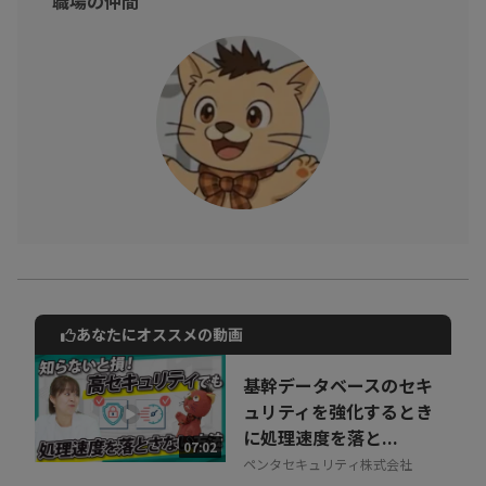
職場の仲間
あなたにオススメの動画
動画でご紹介しているサービスについて
お気軽にご相談・ご質問いただけます！
基幹データベースのセキ
30秒でお申し込み可能
ュリティを強化するとき
に処理速度を落と...
相談を希望する
07:02
無料
ペンタセキュリティ株式会社