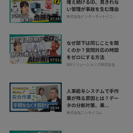
増え続けるID、見きれな
い管理が事故を生む理由
株式会社インターネットイニシ
07:34
アティブ
なぜ部下は同じことを聞
くのか？質問対応の時間
をゼロにする方法
07:52
NDIソリューションズ株式会社
人事給与システムで手作
業が残る原因とは？デー
タの分断対策、業...
08:36
株式会社ニッセイコム