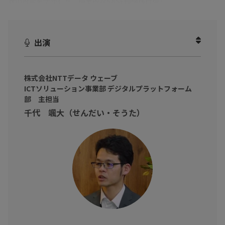
状の資産を活かした、現実的なSASE段階移行術
」
通信遅延の対策として帯域を増やしても、また遅くなる。機器を
替えても、運用は一向に楽にならない。
出演
リモートワークやクラウド利用が当たり前となった今、従来のVP
Nや閉域網を中心とした「境界防御モデル」のネットワークは、構
造的な限界を迎えています。
株式会社NTTデータ ウェーブ
ICTソリューション事業部 デジタルプラットフォーム
しかし、一括での刷新はコストや業務影響のリスクが高く、「現
部 主担当
状維持がいちばん安全」と更改に踏み出せない企業も少なくあり
千代 颯大（せんだい・そうた）
ません。
本動画では、ネットワークの設計構築からクラウドシフトまで幅
広い案件に従事されている 千代 颯大 氏（株式会社NTTデータ ウ
ェーブ ICTソリューション事業部 デジタルプラットフォーム部 主
担当）をお招きし、一括切替の不安を解消する「段階移行」のロ
ードマップや、運用負荷を構造的に減らすための構成判断のポイ
ントについて、具体的に伺いました！