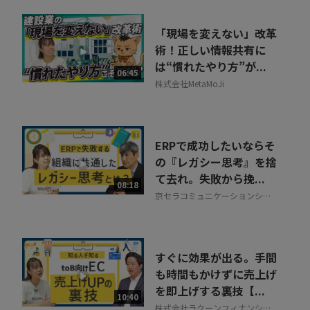
「現場を変えない」改革
術！正しい情報共有に
は“慣れたやり方”が...
06:45
株式会社MetaMoJi
ERPで成功したいならそ
の『レガシー思考』を捨
て去れ。失敗から挽...
08:18
京セラコミュニケーションシス
テム株式会社
すぐに効果が出る。手間
も時間もかけずに売上げ
を即上げする裏技【...
10:40
株式会社ラクーンフィナンシャ