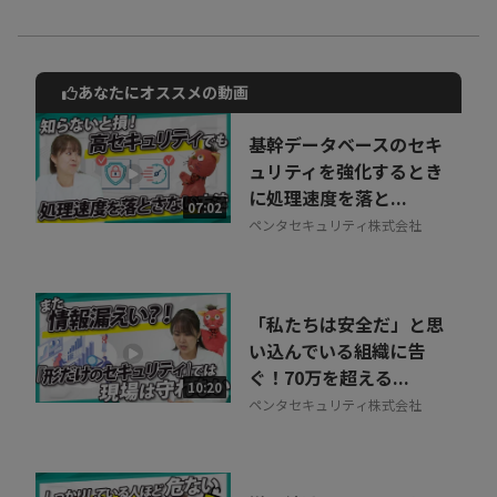
※動画内のデータや実数、所属・肩書は撮影当時のものです
あなたにオススメの動画
動画でご紹介しているサービスについて
お気軽にご相談・ご質問いただけます！
基幹データベースのセキ
30秒でお申し込み可能
ュリティを強化するとき
に処理速度を落と...
相談を希望する
07:02
無料
ペンタセキュリティ株式会社
「私たちは安全だ」と思
い込んでいる組織に告
ぐ！70万を超える...
10:20
ペンタセキュリティ株式会社