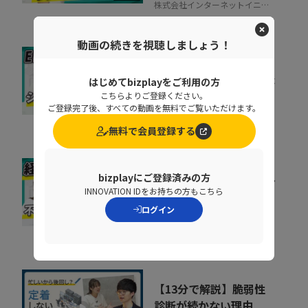
株式会社インターネットイニシ
アティブ
動画の続きを視聴しましょう！
ERP刷新の前に考えるべ
き「入口改善」。現場が
はじめてbizplayをご利用の方
こちらよりご登録ください。
使わない原因と整え方
06:51
ご登録完了後、すべての動画を無料でご覧いただけます。
TISI株式会社
無料で会員登録する
精算業務は人の目で守れ
bizplayにご登録済みの方
INNOVATION IDをお持ちの方もこちら
ない 目視検印がガバナ
ンスリスクになる理由
ログイン
11:26
TISI株式会社
【13分で解説】脆弱性
診断が続かない理由