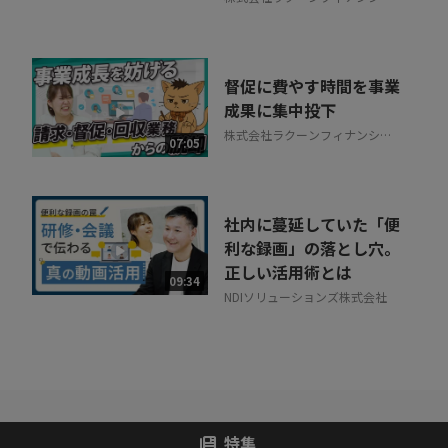
ル
督促に費やす時間を事業
成果に集中投下
株式会社ラクーンフィナンシャ
07:05
ル
社内に蔓延していた「便
利な録画」の落とし穴。
正しい活用術とは
09:34
NDIソリューションズ株式会社
特集