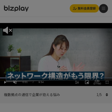
無料会員登録
Loaded
:
Playback
6.07%
自動
1x
Current
0:01
/
Duration
9:54
Rate
Play
Unmute
Picture-
(270p)
Full
in-
Picture
Time
複数拠点の通信で企業が抱える悩み
1
/
5