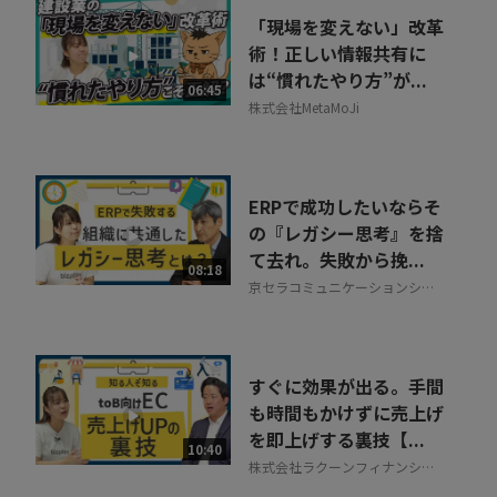
「現場を変えない」改革
術！正しい情報共有に
は“慣れたやり方”が...
06:45
株式会社MetaMoJi
ERPで成功したいならそ
の『レガシー思考』を捨
て去れ。失敗から挽...
08:18
京セラコミュニケーションシス
テム株式会社
すぐに効果が出る。手間
も時間もかけずに売上げ
を即上げする裏技【...
10:40
株式会社ラクーンフィナンシャ
ル