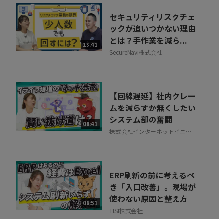
セキュリティリスクチェ
ックが追いつかない理由
とは？手作業を減ら...
13:41
SecureNavi株式会社
【回線遅延】社内クレー
ムを減らすか無くしたい
システム部の奮闘
08:41
株式会社インターネットイニシ
アティブ
ERP刷新の前に考えるべ
き「入口改善」。現場が
使わない原因と整え方
06:51
TISI株式会社