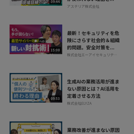
09:44
アステリア株式会社
最新！セキュリティを危
険にさらす社会的＆組織
的問題。安全対策を...
15:08
株式会社エーアイセキュリティ
ラボ
生成AIの業務活用が進ま
ない原因とは？AI活用を
定着させる方法
09:53
株式会社ELYZA
業務改善が進まない原因