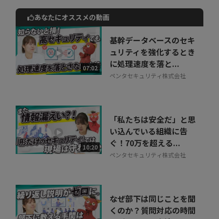
あなたにオススメの動画
動画でご紹介しているサービスについて
お気軽にご相談・ご質問いただけます！
基幹データベースのセキ
30秒でお申し込み可能
ュリティを強化するとき
に処理速度を落と...
相談を希望する
07:02
無料
ペンタセキュリティ株式会社
「私たちは安全だ」と思
い込んでいる組織に告
ぐ！70万を超える...
10:20
ペンタセキュリティ株式会社
なぜ部下は同じことを聞
くのか？質問対応の時間