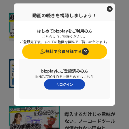
動画の続きを視聴しましょう！
精算業務は人の目で守れ
ない 目視検印がガバナ
はじめてbizplayをご利用の方
ンスリスクになる理由
こちらよりご登録ください。
11:26
ご登録完了後、すべての動画を無料でご覧いただけます。
TISI株式会社
無料で会員登録する
【13分で解説】脆弱性
bizplayにご登録済みの方
診断が続かない理由
INNOVATION IDをお持ちの方もこちら
と、“組織で回す”方法
13:39
ログイン
株式会社エーアイセキュリティ
ラボ
導入するだけじゃ意味が
ない。ノーコードツール
が使われない理由と...