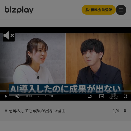
無料会員登録
Loaded
:
Playback
4.50%
自動
1x
Current
0:01
/
Duration
13:20
Rate
Play
Unmute
Picture-
(270p)
Full
in-
Picture
Time
AIを導入しても成果が出ない理由
1
/
4