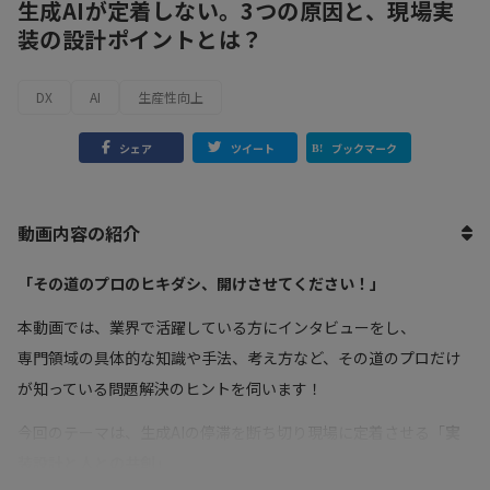
生成AIが定着しない。3つの原因と、現場実
装の設計ポイントとは？
DX
AI
生産性向上
シェア
ツイート
ブックマーク
動画内容の紹介
「その道のプロのヒキダシ、開けさせてください！」
本動画では、業界で活躍している方にインタビューをし、
専門領域の具体的な知識や手法、考え方など、その道のプロだけ
が知っている問題解決のヒントを伺います！
今回のテーマは、生成AIの停滞を断ち切り現場に定着させる「
実
装設計と人との共創
」