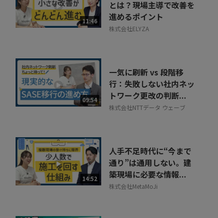
とは？現場主導で改善を
進めるポイント
11:46
株式会社ELYZA
一気に刷新 vs 段階移
行：失敗しない社内ネッ
トワーク更改の判断...
09:54
株式会社NTTデータ ウェーブ
人手不足時代に“今まで
通り”は通用しない。建
築現場に必要な情報...
14:52
株式会社MetaMoJi