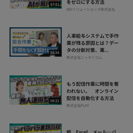
をゼロにする方法
07:52
NDIソリューションズ株式会社
人事給与システムで手作
業が残る原因とは？デー
タの分断対策、業...
08:36
株式会社ニッセイコム
もう配信作業に時間を奪
われない。 オンライン
配信を自動化する方法
06:21
株式会社PLAY
紙、Excel、メール…バ