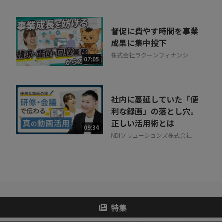
督促に費やす時間を事業
成果に集中投下
株式会社ラクーンフィナンシャ
07:05
ル
社内に蔓延していた「便
利な録画」の落とし穴。
正しい活用術とは
09:34
NDIソリューションズ株式会社
特集