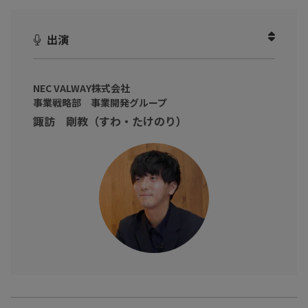
AIを導入したのに、期待したほどの成果が出ない。
その原因は、社内ナレッジの7割を占める「暗黙知」の存在を無視
出演
した、点の業務改善に留まっているからかもしれません。
AIという技術ありきの発想ではなく、解くべき課題から逆算した
「全社レベルのオペレーション最適化」こそが、ビジネスインパ
NEC VALWAY株式会社
事業戦略部 事業開発グループ
クトを生む鍵となります。
諏訪 剛教（すわ・たけのり）
本動画では、ITヘルプデスクの構築から運用改善までを一貫して
推進してきた 諏訪 剛教 氏（NEC VALWAY株式会社 事業戦略部 事
業開発グループ）をお招きし、AIが答えられない領域をヒトが補
い、その対応を再びAIが学習する「継続改善のサイクル」の作り
方や、専門人材による伴走支援で成果創出を加速させるノウハウ
について、具体的に伺いました！
※動画内のデータや実数、所属・肩書は撮影当時のものです